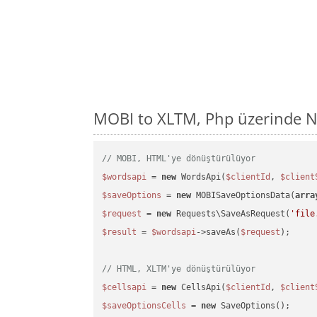
MOBI to XLTM, Php üzerinde N
// MOBI, HTML'ye dönüştürülüyor
$wordsapi
 = 
new
 WordsApi(
$clientId
, 
$client
$saveOptions
 = 
new
 MOBISaveOptionsData(
arra
$request
 = 
new
 Requests\SaveAsRequest(
'file
$result
 = 
$wordsapi
->saveAs(
$request
);

// HTML, XLTM'ye dönüştürülüyor
$cellsapi
 = 
new
 CellsApi(
$clientId
, 
$client
$saveOptionsCells
 = 
new