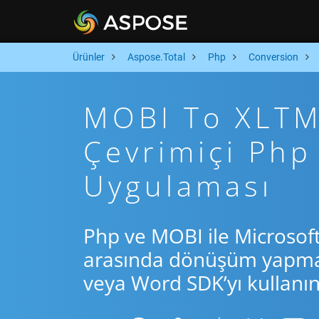
Ürünler
Aspose.Total
Php
Conversion
MOBI To XLTM 
Çevrimiçi Ph
Uygulaması
Php ve MOBI ile Microsof
arasında dönüşüm yapmak 
veya Word SDK’yı kullanın