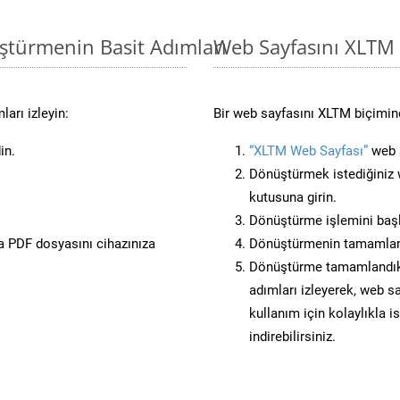
ştürmenin Basit Adımları
Web Sayfasını XLTM
arı izleyin:
Bir web sayfasını XLTM biçimine
in.
“XLTM Web Sayfası”
web s
Dönüştürmek istediğiniz w
kutusuna girin.
Dönüştürme işlemini başl
 PDF dosyasını cihazınıza
Dönüştürmenin tamamlan
Dönüştürme tamamlandıkta
adımları izleyerek, web sa
kullanım için kolaylıkla i
indirebilirsiniz.