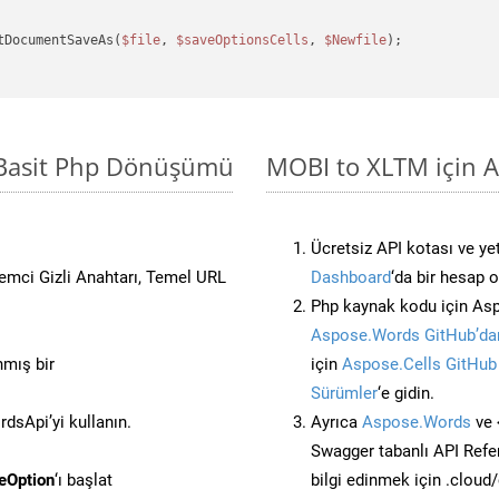
tDocumentSaveAs(
$file
, 
$saveOptionsCells
, 
$Newfile
);

 Basit Php Dönüşümü
MOBI to XLTM için A
Ücretsiz API kotası ve yet
stemci Gizli Anahtarı, Temel URL
Dashboard
‘da bir hesap 
Php kaynak kodu için Asp
Aspose.Words GitHub’dan
nmış bir
için
Aspose.Cells GitHub
Sürümler
‘e gidin.
sApi’yi kullanın.
Ayrıca
Aspose.Words
ve 
Swagger tabanlı API Refe
eOption
‘ı başlat
bilgi edinmek için .cloud