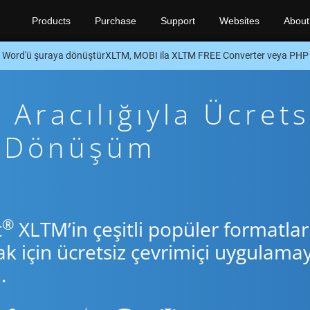
Products
Purchase
Support
Websites
About
Word'ü şuraya dönüştürXLTM, MOBI ila XLTM FREE Converter veya PHP
Aracılığıyla Ücrets
p Dönüşüm
®
t
XLTM’in çeşitli popüler formatlar
için ücretsiz çevrimiçi uygulamay
.