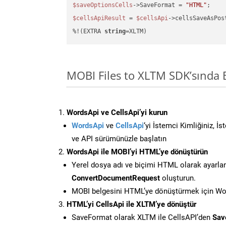
$saveOptionsCells
->SaveFormat = 
"HTML"
$cellsApiResult
 = 
$cellsApi
->cellsSaveAsPos
%!(EXTRA 
string
=XLTM)
MOBI Files to XLTM SDK’sında
WordsApi ve CellsApi’yi kurun
WordsApi
ve
CellsApi
‘yi İstemci Kimliğiniz, İ
ve API sürümünüzle başlatın
WordsApi ile MOBI’yi HTML’ye dönüştürün
Yerel dosya adı ve biçimi HTML olarak ayarla
ConvertDocumentRequest
oluşturun.
MOBI belgesini HTML’ye dönüştürmek için Word
HTML’yi CellsApi ile XLTM’ye dönüştür
SaveFormat olarak XLTM ile CellsAPI’den
Sav