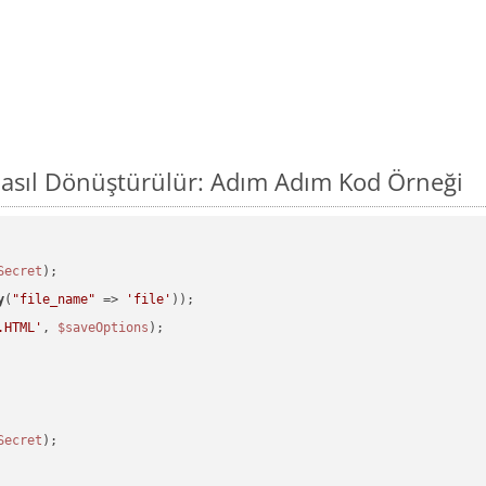
asıl Dönüştürülür: Adım Adım Kod Örneği
Secret
y
(
"file_name"
 => 
'file'
.HTML'
, 
$saveOptions
Secret