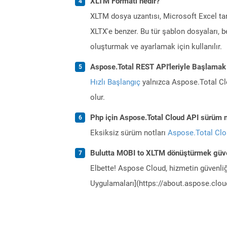
XLTM Formatı nedir?
XLTM dosya uzantısı, Microsoft Excel tar
XLTX'e benzer. Bu tür şablon dosyaları, 
oluşturmak ve ayarlamak için kullanılır.
Aspose.Total REST API'leriyle Başlamak
Hızlı Başlangıç
yalnızca Aspose.Total Clo
olur.
Php için Aspose.Total Cloud API sürüm no
Eksiksiz sürüm notları
Aspose.Total Cl
Bulutta MOBI to XLTM dönüştürmek güve
Elbette! Aspose Cloud, hizmetin güvenliğ
Uygulamaları](https://about.aspose.cloud