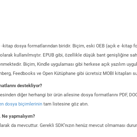
-kitap dosya formatlarından biridir. Biçim, eski OEB (açık e -kitap f
olarak kullanılmıştır. EPUB gibi, özellikle düşük bant genişliğine s
nmektedir. Biçim, Kindle uygulaması gibi herkese açık yazılım uygul
enberg, Feedbooks ve Open Kütüphane gibi ücretsiz MOBI kitapları su
atlarını destekliyor?
ilesinden diğer herhangi bir ürün ailesine dosya formatlarını PDF, 
n dosya biçimlerinin
tam listesine göz atın.
m. Ne yapmalıyım?
larak da mevcuttur. Gerekli SDK’nızın henüz mevcut olmaması duru