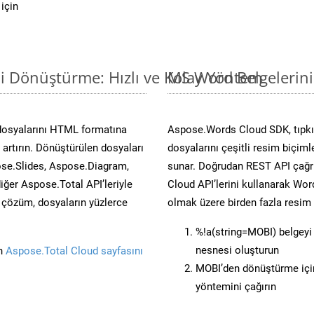
için
i Dönüştürme: Hızlı ve Kolay Yöntem
MS Word Belgelerin
dosyalarını HTML formatına
Aspose.Words Cloud SDK, tıpkı 
artırın. Dönüştürülen dosyaları
dosyalarını çeşitli resim biçim
se.Slides, Aspose.Diagram,
sunar. Doğrudan REST API çağrı
er Aspose.Total API’leriyle
Cloud API’lerini kullanarak Wor
ü çözüm, dosyaların yüzlerce
olmak üzere birden fazla resim 
%!a(string=MOBI) belgey
nesnesi oluşturun
in
Aspose.Total Cloud sayfasını
MOBI’den dönüştürme için
yöntemini çağırın