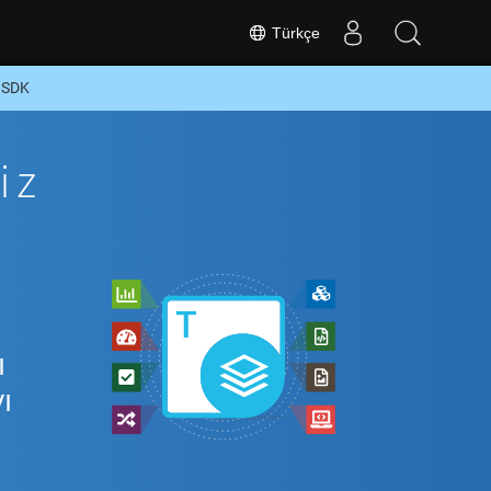
Türkçe
 SDK
iz
ı
ı