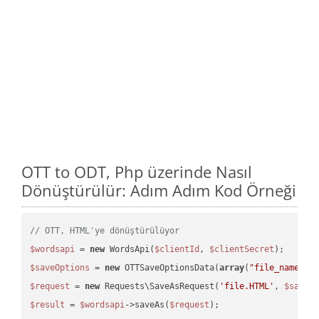
OTT to ODT, Php üzerinde Nasıl
Dönüştürülür: Adım Adım Kod Örneği
// OTT, HTML'ye dönüştürülüyor
$wordsapi
 = 
new
 WordsApi(
$clientId
, 
$clientSecret
$saveOptions
 = 
new
 OTTSaveOptionsData(
array
(
"file_name"
 =
$request
 = 
new
 Requests\SaveAsRequest(
'file.HTML'
, 
$saveO
$result
 = 
$wordsapi
->saveAs(
$request
);
