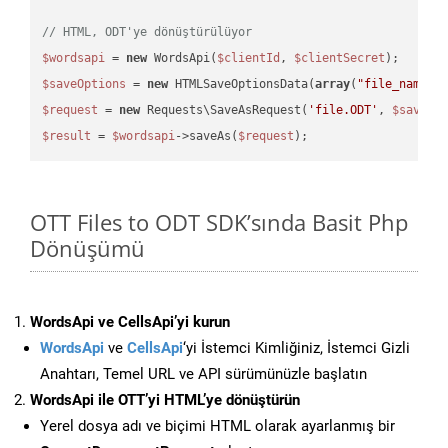
// HTML, ODT'ye dönüştürülüyor
$wordsapi
 = 
new
 WordsApi(
$clientId
, 
$clientSecret
$saveOptions
 = 
new
 HTMLSaveOptionsData(
array
(
"file_name"
 
$request
 = 
new
 Requests\SaveAsRequest(
'file.ODT'
, 
$saveOp
$result
 = 
$wordsapi
->saveAs(
$request
OTT Files to ODT SDK’sında Basit Php
Dönüşümü
WordsApi ve CellsApi’yi kurun
WordsApi
ve
CellsApi
‘yi İstemci Kimliğiniz, İstemci Gizli
Anahtarı, Temel URL ve API sürümünüzle başlatın
WordsApi ile OTT’yi HTML’ye dönüştürün
Yerel dosya adı ve biçimi HTML olarak ayarlanmış bir