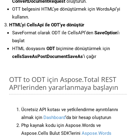
ConvertDocumentRequest
oluşturun.
OTT belgesini HTML’ye dönüştürmek için WordsApi’yi
kullanın.
HTML’yi CellsApi ile ODT’ye dönüştür
SaveFormat olarak ODT ile CellsAPI’den
SaveOption
‘ı
başlat
HTML dosyasını
ODT
biçimine dönüştürmek için
cellsSaveAsPostDocumentSaveAs
‘i çağır
OTT to ODT için Aspose.Total REST
API'lerinden yararlanmaya başlayın
Ücretsiz API kotası ve yetkilendirme ayrıntılarını
almak için
Dashboard
‘da bir hesap oluşturun
Php kaynak kodu için Aspose.Words ve
Aspose.Cells Bulut SDK’lerini
Aspose.Words