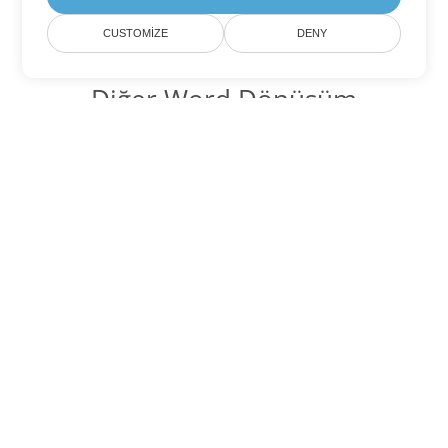
CUSTOMIZE
DENY
Diğer Word Dönüşüm
Seçenekleri
OTT'yi DOC'ye dönüştür
DOC:
Microsoft Word Binary Format
OTT'yi DOT'ye dönüştür
DOT:
Microsoft Word Template Files
OTT'yi DOCX'ye dönüştür
DOCX:
Office 2007+ Word Document
OTT'yi DOCM'ye dönüştür