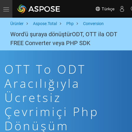
Türkçe
Toggle navigation
Ürünler
Aspose.Total
Php
Conversion
Word'ü şuraya dönüştürODT, OTT ila ODT
FREE Converter veya PHP SDK
OTT To ODT
Aracılığıyla
Ücretsiz
Çevrimiçi Php
Dönüşüm