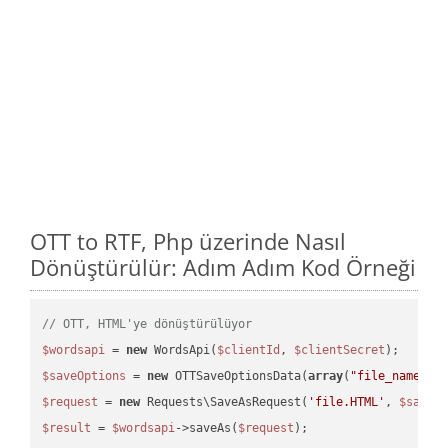
OTT to RTF, Php üzerinde Nasıl
Dönüştürülür: Adım Adım Kod Örneği
// OTT, HTML'ye dönüştürülüyor
$wordsapi
 = 
new
 WordsApi(
$clientId
, 
$clientSecret
$saveOptions
 = 
new
 OTTSaveOptionsData(
array
(
"file_name"
 =
$request
 = 
new
 Requests\SaveAsRequest(
'file.HTML'
, 
$saveO
$result
 = 
$wordsapi
->saveAs(
$request
);
