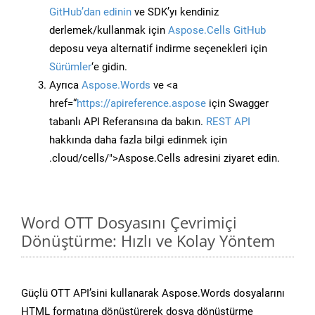
GitHub’dan edinin
ve SDK’yı kendiniz
derlemek/kullanmak için
Aspose.Cells GitHub
deposu veya alternatif indirme seçenekleri için
Sürümler
‘e gidin.
Ayrıca
Aspose.Words
ve <a
href=“
https://apireference.aspose
için Swagger
tabanlı API Referansına da bakın.
REST API
hakkında daha fazla bilgi edinmek için
.cloud/cells/">Aspose.Cells adresini ziyaret edin.
Word OTT Dosyasını Çevrimiçi
Dönüştürme: Hızlı ve Kolay Yöntem
Güçlü OTT API’sini kullanarak Aspose.Words dosyalarını
HTML formatına dönüştürerek dosya dönüştürme