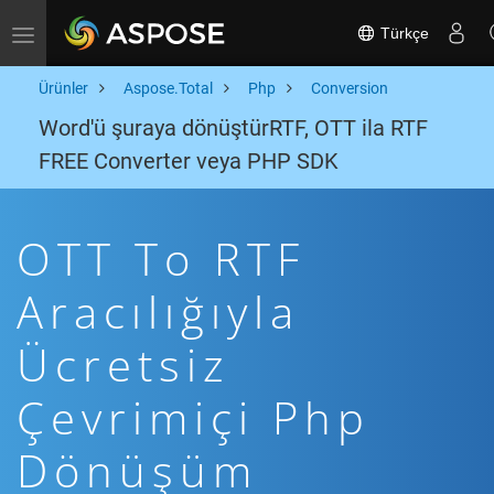
Türkçe
Toggle navigation
Ürünler
Aspose.Total
Php
Conversion
Word'ü şuraya dönüştürRTF, OTT ila RTF
FREE Converter veya PHP SDK
OTT To RTF
Aracılığıyla
Ücretsiz
Çevrimiçi Php
Dönüşüm