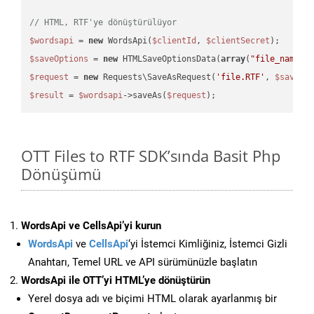
// HTML, RTF'ye dönüştürülüyor
$wordsapi
 = 
new
 WordsApi(
$clientId
, 
$clientSecret
$saveOptions
 = 
new
 HTMLSaveOptionsData(
array
(
"file_name"
 
$request
 = 
new
 Requests\SaveAsRequest(
'file.RTF'
, 
$saveOp
$result
 = 
$wordsapi
->saveAs(
$request
OTT Files to RTF SDK’sında Basit Php
Dönüşümü
WordsApi ve CellsApi’yi kurun
WordsApi
ve
CellsApi
‘yi İstemci Kimliğiniz, İstemci Gizli
Anahtarı, Temel URL ve API sürümünüzle başlatın
WordsApi ile OTT’yi HTML’ye dönüştürün
Yerel dosya adı ve biçimi HTML olarak ayarlanmış bir