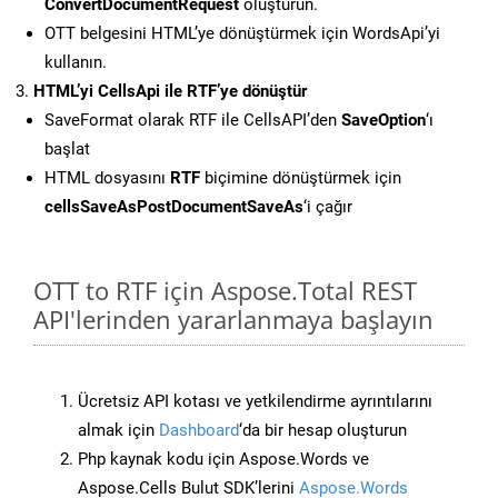
ConvertDocumentRequest
oluşturun.
OTT belgesini HTML’ye dönüştürmek için WordsApi’yi
kullanın.
HTML’yi CellsApi ile RTF’ye dönüştür
SaveFormat olarak RTF ile CellsAPI’den
SaveOption
‘ı
başlat
HTML dosyasını
RTF
biçimine dönüştürmek için
cellsSaveAsPostDocumentSaveAs
‘i çağır
OTT to RTF için Aspose.Total REST
API'lerinden yararlanmaya başlayın
Ücretsiz API kotası ve yetkilendirme ayrıntılarını
almak için
Dashboard
‘da bir hesap oluşturun
Php kaynak kodu için Aspose.Words ve
Aspose.Cells Bulut SDK’lerini
Aspose.Words