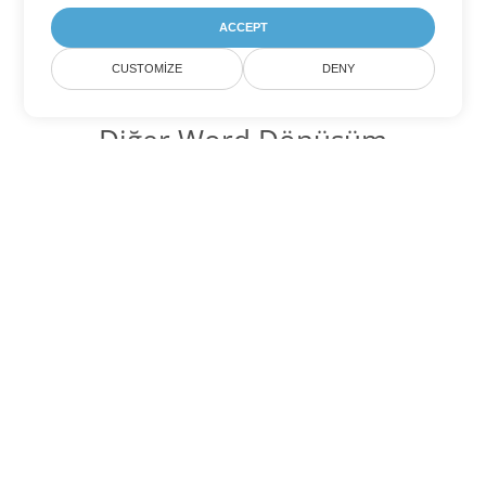
ACCEPT
CUSTOMIZE
DENY
Diğer Word Dönüşüm
Seçenekleri
OTT'yi DOC'ye dönüştür
DOC:
Microsoft Word Binary Format
OTT'yi DOT'ye dönüştür
DOT:
Microsoft Word Template Files
OTT'yi DOCX'ye dönüştür
DOCX:
Office 2007+ Word Document
OTT'yi DOCM'ye dönüştür