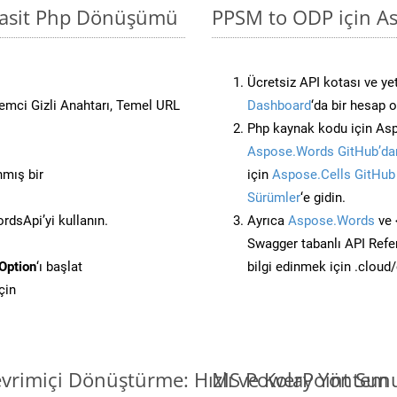
Basit Php Dönüşümü
PPSM to ODP için As
Ücretsiz API kotası ve yet
stemci Gizli Anahtarı, Temel URL
Dashboard
‘da bir hesap 
Php kaynak kodu için Asp
Aspose.Words GitHub’dan
nmış bir
için
Aspose.Cells GitHub
Sürümler
‘e gidin.
dsApi’yi kullanın.
Ayrıca
Aspose.Words
ve 
Swagger tabanlı API Refe
Option
‘ı başlat
bilgi edinmek için .cloud
çin
vrimiçi Dönüştürme: Hızlı ve Kolay Yöntem
MS PowerPoint Sunu