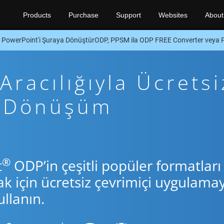
Products
Purchase
Support
Websites
About
PowerPoint'i Şuraya DönüştürODP, PPSM ila ODP FREE Converter veya
racılığıyla Ücretsi
p Dönüşüm
®
t
ODP’in çeşitli popüler formatları
için ücretsiz çevrimiçi uygulamay
llanın.