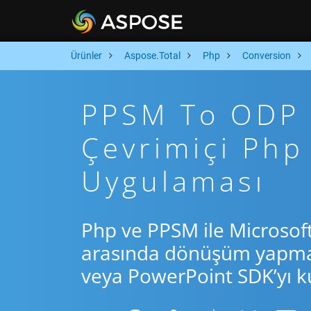
Ürünler
Aspose.Total
Php
Conversion
PPSM To ODP A
Çevrimiçi Ph
Uygulaması
Php ve PPSM ile Microsof
arasında dönüşüm yapmak 
veya PowerPoint SDK’yı ku