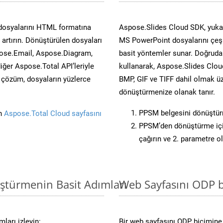
 dosyalarını HTML formatına
Aspose.Slides Cloud SDK, yukar
artırın. Dönüştürülen dosyaları
MS PowerPoint dosyalarını çeşit
ose.Email, Aspose.Diagram,
basit yöntemler sunar. Doğrudan
er Aspose.Total API’leriyle
kullanarak, Aspose.Slides Cloud
ü çözüm, dosyaların yüzlerce
BMP, GIF ve TIFF dahil olmak üz
dönüştürmenize olanak tanır.
PPSM belgesini dönüştü
in
Aspose.Total Cloud sayfasını
PPSM’den dönüştürme için
çağırın ve 2. parametre o
ştürmenin Basit Adımları
Web Sayfasını ODP 
ları izleyin:
Bir web sayfasını ODP biçimine 