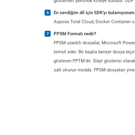
gösterileri şeklinde kitleye sunulur. OD
En sevdiğim dil için SDK'yı bulamıyoru
Aspose.Total Cloud, Docker Container o
PPSM Formatı nedir?
PPSM uzantılı dosyalar, Microsoft Power
temsil eder. Bir başka benzer dosya biçim
gösteren PPTM'dir. Slayt gösterisi olarak
salt okunur modda. PPSM dosyaları yine 