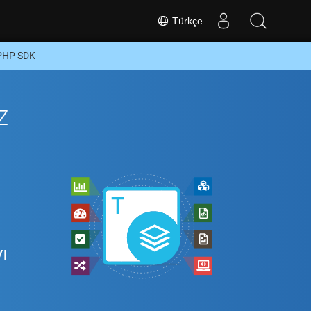
Türkçe
 PHP SDK
z
ı