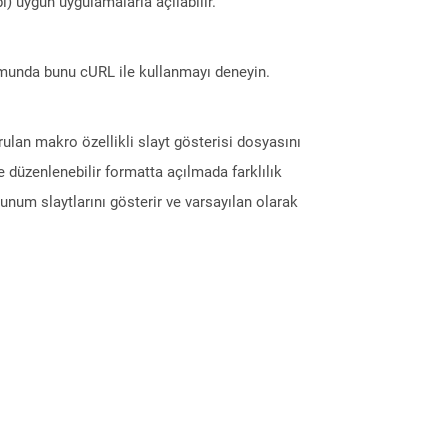
) uygun uygulamalarla açılabilir.
munda bunu cURL ile kullanmayı deneyin.
lan makro özellikli slayt gösterisi dosyasını
e düzenlenebilir formatta açılmada farklılık
unum slaytlarını gösterir ve varsayılan olarak