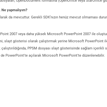
P dosyaları, OpenDocument formatına (OpenOffice veya StarOffice gibi
m. Ne yapmalıyım?
larak da mevcuttur. Gerekli SDK’nızın henüz mevcut olmaması duru
Point 2007 veya daha yüksek Microsoft PowerPoint 2007 ile oluşturu
i, slayt gösterisi olarak çalıştırmak yerine Microsoft PowerPoint il
 çalıştırıldığında, PPSM dosyası slayt gösterisinde sağlam içerikli s
de PowerPoint'te açılarak Microsoft PowerPoint'te düzenlenebilir.