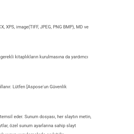
DOCX, XPS, image(TIFF, JPEG, PNG BMP), MD ve
erekli kitaplıkların kurulmasına da yardımcı
llanır. Lütfen [Aspose'un Güvenlik
temsil eder. Sunum dosyası, her slaytın metin,
tlar, özel sunum ayarlarına sahip slayt