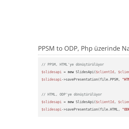
PPSM to ODP, Php üzerinde Na
// PPSM, HTML'ye dönüştürülüyor
$slidesapi
 = 
new
 SlidesApi(
$clientId
, 
$clie
$slidesapi
->savePresentation(file.PPSM, 
"HT
// HTML, ODP'ye dönüştürülüyor
$slidesapi
 = 
new
 SlidesApi(
$clientId
, 
$clie
$slidesapi
->savePresentation(file.HTML, 
"OD