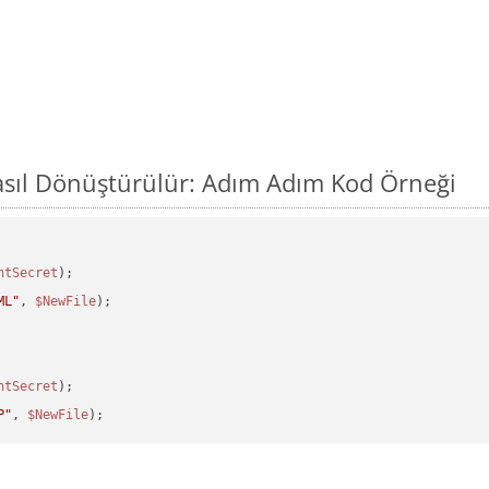
sıl Dönüştürülür: Adım Adım Kod Örneği
ntSecret
ML"
, 
$NewFile
);

ntSecret
P"
, 
$NewFile