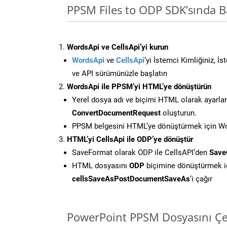
PPSM Files to ODP SDK’sında 
WordsApi ve CellsApi’yi kurun
WordsApi
ve
CellsApi
‘yi İstemci Kimliğiniz, İ
ve API sürümünüzle başlatın
WordsApi ile PPSM’yi HTML’ye dönüştürün
Yerel dosya adı ve biçimi HTML olarak ayarla
ConvertDocumentRequest
oluşturun.
PPSM belgesini HTML’ye dönüştürmek için Wor
HTML’yi CellsApi ile ODP’ye dönüştür
SaveFormat olarak ODP ile CellsAPI’den
Save
HTML dosyasını
ODP
biçimine dönüştürmek i
cellsSaveAsPostDocumentSaveAs
‘i çağır
PowerPoint PPSM Dosyasını Çe