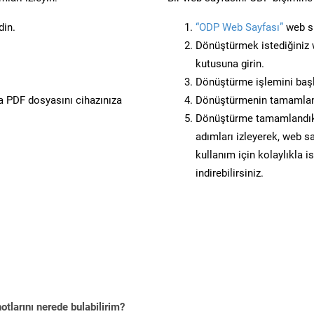
din.
“ODP Web Sayfası”
web si
Dönüştürmek istediğiniz w
kutusuna girin.
Dönüştürme işlemini başl
 PDF dosyasını cihazınıza
Dönüştürmenin tamamlan
Dönüştürme tamamlandıkta
adımları izleyerek, web sa
kullanım için kolaylıkla i
indirebilirsiniz.
tlarını nerede bulabilirim?