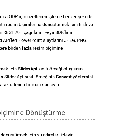
ıda ODP için özetlenen işleme benzer şekilde
li resim biçimlerine dönüştürmek için hızlı ve
 REST API çağrılarını veya SDK’larını
 API’leri PowerPoint slaytlarını JPEG, PNG,
ere birden fazla resim biçimine
rmek için
SlidesApi
sınıfı örneği oluşturun
 SlidesApi sınıfı örneğinin
Convert
yöntemini
larak istenen formatı sağlayın.
biçimine Dönüştürme
dönüştürmek için şu adımları izleyin: