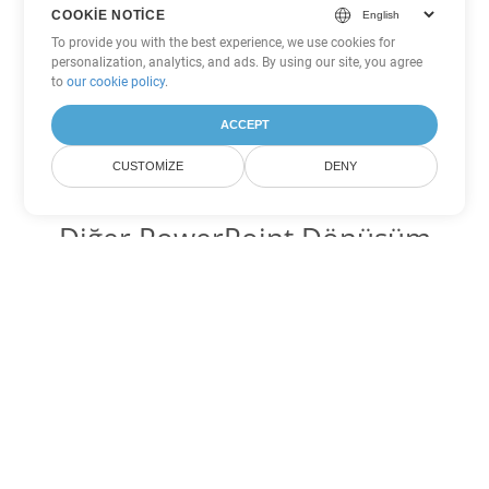
COOKIE NOTICE
To provide you with the best experience, we use cookies for
personalization, analytics, and ads. By using our site, you agree
to
our cookie policy
.
ACCEPT
CUSTOMIZE
DENY
Diğer PowerPoint Dönüşüm
Seçenekleri
PPSM'yi DOC'ye dönüştür
DOC:
Microsoft Word Binary Format
PPSM'yi DOT'ye dönüştür
DOT:
Microsoft Word Template Files