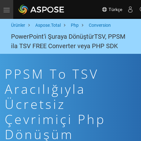
Türkçe
Toggle navigation
Ürünler
Aspose.Total
Php
Conversion
PowerPoint'i Şuraya DönüştürTSV, PPSM
ila TSV FREE Converter veya PHP SDK
PPSM To TSV
Aracılığıyla
Ücretsiz
Çevrimiçi Php
Dönüşüm