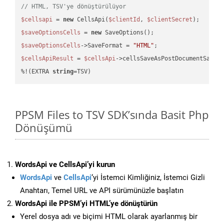
// HTML, TSV'ye dönüştürülüyor
$cellsapi
 = 
new
 CellsApi(
$clientId
, 
$clientSecret
$saveOptionsCells
 = 
new
$saveOptionsCells
->SaveFormat = 
"HTML"
$cellsApiResult
 = 
$cellsApi
->cellsSaveAsPostDocumentSaveA
%!(EXTRA 
string
=TSV)
PPSM Files to TSV SDK’sında Basit Php
Dönüşümü
WordsApi ve CellsApi’yi kurun
WordsApi
ve
CellsApi
‘yi İstemci Kimliğiniz, İstemci Gizli
Anahtarı, Temel URL ve API sürümünüzle başlatın
WordsApi ile PPSM’yi HTML’ye dönüştürün
Yerel dosya adı ve biçimi HTML olarak ayarlanmış bir