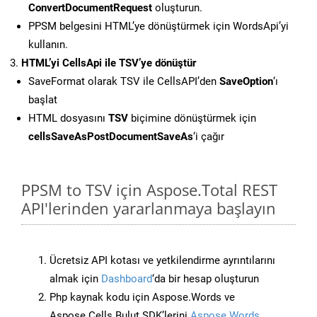
ConvertDocumentRequest
oluşturun.
PPSM belgesini HTML’ye dönüştürmek için WordsApi’yi
kullanın.
HTML’yi CellsApi ile TSV’ye dönüştür
SaveFormat olarak TSV ile CellsAPI’den
SaveOption
‘ı
başlat
HTML dosyasını
TSV
biçimine dönüştürmek için
cellsSaveAsPostDocumentSaveAs
‘i çağır
PPSM to TSV için Aspose.Total REST
API'lerinden yararlanmaya başlayın
Ücretsiz API kotası ve yetkilendirme ayrıntılarını
almak için
Dashboard
‘da bir hesap oluşturun
Php kaynak kodu için Aspose.Words ve
Aspose.Cells Bulut SDK’lerini
Aspose.Words