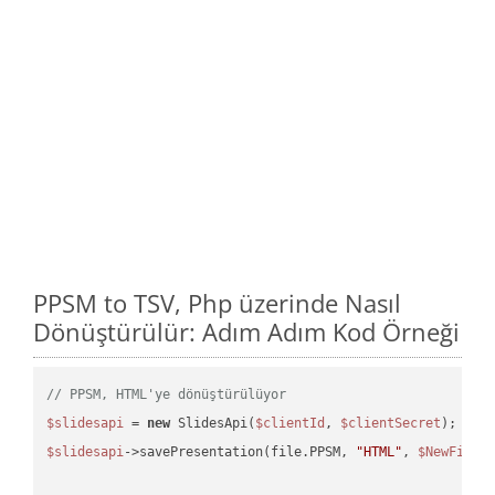
PPSM to TSV, Php üzerinde Nasıl
Dönüştürülür: Adım Adım Kod Örneği
// PPSM, HTML'ye dönüştürülüyor
$slidesapi
 = 
new
 SlidesApi(
$clientId
, 
$clientSecret
$slidesapi
->savePresentation(file.PPSM, 
"HTML"
, 
$NewFile
);