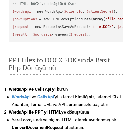
// HTML, DOCX'ye dönüştürülüyor
$wordsapi
 = 
new
 WordsApi(
$clientId
, 
$clientSecret
$saveOptions
 = 
new
 HTMLSaveOptionsData(
array
(
"file_name"
 
$request
 = 
new
 Requests\SaveAsRequest(
'file.DOCX'
, 
$saveO
$result
 = 
$wordsapi
->saveAs(
$request
PPT Files to DOCX SDK’sında Basit
Php Dönüşümü
WordsApi ve CellsApi’yi kurun
WordsApi
ve
CellsApi
‘yi İstemci Kimliğiniz, İstemci Gizli
Anahtarı, Temel URL ve API sürümünüzle başlatın
WordsApi ile PPT’yi HTML’ye dönüştürün
Yerel dosya adı ve biçimi HTML olarak ayarlanmış bir
ConvertDocumentRequest
oluşturun.