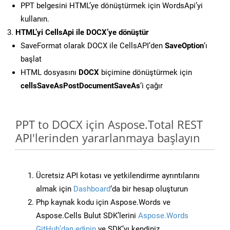
PPT belgesini HTML’ye dönüştürmek için WordsApi’yi
kullanın.
HTML’yi CellsApi ile DOCX’ye dönüştür
SaveFormat olarak DOCX ile CellsAPI’den
SaveOption
‘ı
başlat
HTML dosyasını
DOCX
biçimine dönüştürmek için
cellsSaveAsPostDocumentSaveAs
‘i çağır
PPT to DOCX için Aspose.Total REST
API'lerinden yararlanmaya başlayın
Ücretsiz API kotası ve yetkilendirme ayrıntılarını
almak için
Dashboard
‘da bir hesap oluşturun
Php kaynak kodu için Aspose.Words ve
Aspose.Cells Bulut SDK’lerini
Aspose.Words
GitHub’dan edinin
ve SDK’yı kendiniz