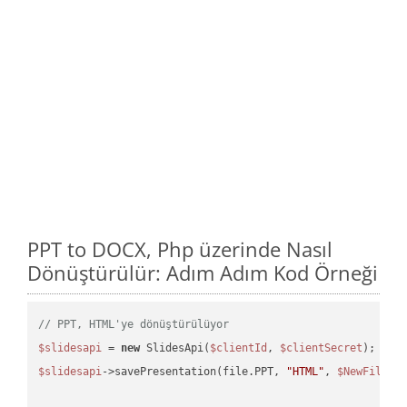
PPT to DOCX, Php üzerinde Nasıl
Dönüştürülür: Adım Adım Kod Örneği
// PPT, HTML'ye dönüştürülüyor
$slidesapi
 = 
new
 SlidesApi(
$clientId
, 
$clientSecret
$slidesapi
->savePresentation(file.PPT, 
"HTML"
, 
$NewFile
);
