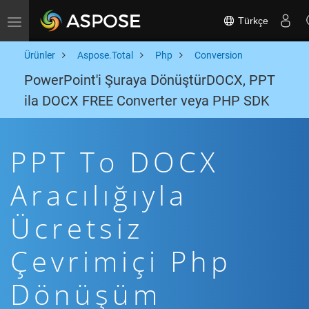
Türkçe
Toggle navigation
Ürünler
Aspose.Total
Php
Conversion
PowerPoint'i Şuraya DönüştürDOCX, PPT
ila DOCX FREE Converter veya PHP SDK
PPT To DOCX
Aracılığıyla
Ücretsiz
Çevrimiçi Php
Dönüşüm