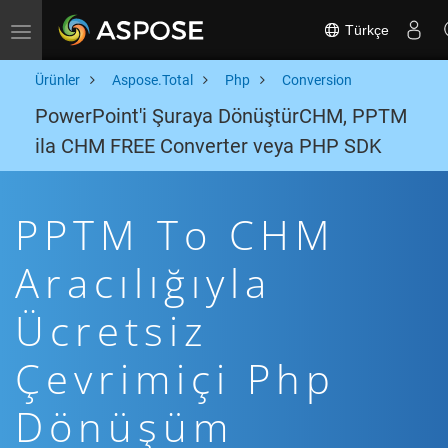
Türkçe
Toggle navigation
Ürünler
Aspose.Total
Php
Conversion
PowerPoint'i Şuraya DönüştürCHM, PPTM
ila CHM FREE Converter veya PHP SDK
PPTM To CHM
Aracılığıyla
Ücretsiz
Çevrimiçi Php
Dönüşüm