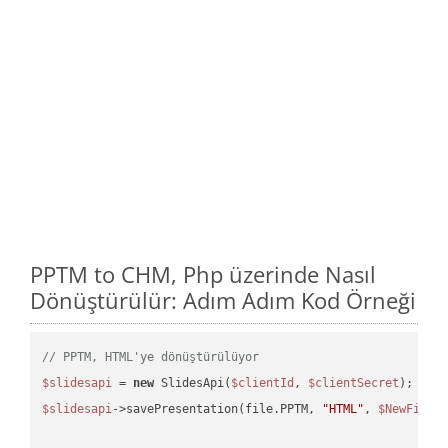
PPTM to CHM, Php üzerinde Nasıl
Dönüştürülür: Adım Adım Kod Örneği
// PPTM, HTML'ye dönüştürülüyor
$slidesapi
 = 
new
 SlidesApi(
$clientId
, 
$clientSecret
$slidesapi
->savePresentation(file.PPTM, 
"HTML"
, 
$NewFile
);