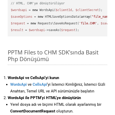
// HTML, CHM'ye dönüştürülüyor
$wordsapi
 = 
new
 WordsApi(
$clientId
, 
$clientSecret
$saveOptions
 = 
new
 HTMLSaveOptionsData(
array
(
"file_name"
 
$request
 = 
new
 Requests\SaveAsRequest(
'file.CHM'
, 
$saveOp
$result
 = 
$wordsapi
->saveAs(
$request
PPTM Files to CHM SDK’sında Basit
Php Dönüşümü
WordsApi ve CellsApi’yi kurun
WordsApi
ve
CellsApi
‘yi İstemci Kimliğiniz, İstemci Gizli
Anahtarı, Temel URL ve API sürümünüzle başlatın
WordsApi ile PPTM’yi HTML’ye dönüştürün
Yerel dosya adı ve biçimi HTML olarak ayarlanmış bir
ConvertDocumentRequest
oluşturun.