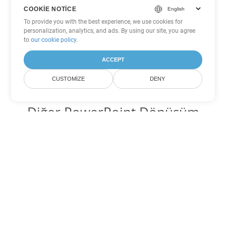
COOKIE NOTICE
To provide you with the best experience, we use cookies for
personalization, analytics, and ads. By using our site, you agree
to
our cookie policy
.
ACCEPT
CUSTOMIZE
DENY
Diğer PowerPoint Dönüşüm
Seçenekleri
PPTM'yi DOC'ye dönüştür
DOC:
Microsoft Word Binary Format
PPTM'yi DOT'ye dönüştür
DOT:
Microsoft Word Template Files