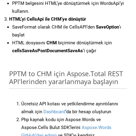
PPTM belgesini HTML’ye dönüştürmek için WordsApi’yi
kullanın.
HTML’yi CellsApi ile CHM’ye dönüştür
SaveFormat olarak CHM ile CellsAPI’den
SaveOption
‘ı
başlat
HTML dosyasını
CHM
biçimine dönüştürmek için
cellsSaveAsPostDocumentSaveAs
‘i çağır
PPTM to CHM için Aspose.Total REST
API'lerinden yararlanmaya başlayın
Ücretsiz API kotası ve yetkilendirme ayrıntılarını
almak için
Dashboard
‘da bir hesap oluşturun
Php kaynak kodu için Aspose.Words ve
Aspose.Cells Bulut SDK’lerini
Aspose.Words
GitHub’dan edinin
ve SDK’yı kendiniz