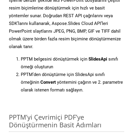
işleme benzer şekilde MS PowerPoint dosyalarını çeşitli
resim biçimlerine dönüştürmek için hızlı ve basit
yöntemler sunar. Doğrudan REST API çağrılarını veya
SDK’larını kullanarak, Aspose.Slides Cloud API’leri
PowerPoint slaytlarını JPEG, PNG, BMP, GIF ve TIFF dahil
olmak üzere birden fazla resim biçimine dönüştürmenize
olanak tanır.
PPTM belgesini dönüştürmek için
SlidesApi
sınıfı
örneği oluşturun
PPTM’den dönüştürme için SlidesApi sınıfı
örneğinin
Convert
yöntemini çağırın ve 2. parametre
olarak istenen formatı sağlayın.
PPTM’yi Çevrimiçi PDF’ye
Dönüştürmenin Basit Adımları