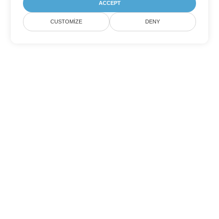
ACCEPT
CUSTOMIZE
DENY
Diğer PowerPoint Dönüşüm
Seçenekleri
PPTM'yi DOC'ye dönüştür
DOC:
Microsoft Word Binary Format
PPTM'yi DOT'ye dönüştür
DOT:
Microsoft Word Template Files
PPTM'yi DOCX'ye dönüştür
DOCX:
Office 2007+ Word Document