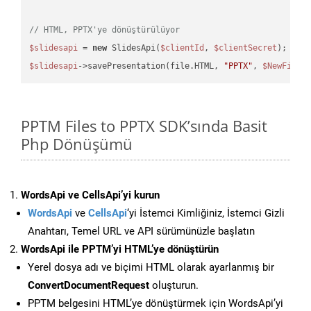
// HTML, PPTX'ye dönüştürülüyor
$slidesapi
 = 
new
 SlidesApi(
$clientId
, 
$clientSecret
$slidesapi
->savePresentation(file.HTML, 
"PPTX"
, 
$NewFile
PPTM Files to PPTX SDK’sında Basit
Php Dönüşümü
WordsApi ve CellsApi’yi kurun
WordsApi
ve
CellsApi
‘yi İstemci Kimliğiniz, İstemci Gizli
Anahtarı, Temel URL ve API sürümünüzle başlatın
WordsApi ile PPTM’yi HTML’ye dönüştürün
Yerel dosya adı ve biçimi HTML olarak ayarlanmış bir
ConvertDocumentRequest
oluşturun.
PPTM belgesini HTML’ye dönüştürmek için WordsApi’yi