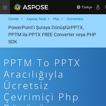
Türkçe
Toggle navigation
Ürünler
Aspose.Total
Php
Conversion
PowerPoint'i Şuraya DönüştürPPTX,
PPTM ila PPTX FREE Converter veya PHP
SDK
PPTM To PPTX
Aracılığıyla
Ücretsiz
Çevrimiçi Php