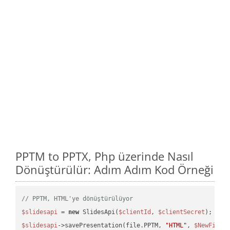
PPTM to PPTX, Php üzerinde Nasıl
Dönüştürülür: Adım Adım Kod Örneği
// PPTM, HTML'ye dönüştürülüyor
$slidesapi
 = 
new
 SlidesApi(
$clientId
, 
$clientSecret
$slidesapi
->savePresentation(file.PPTM, 
"HTML"
, 
$NewFile
);