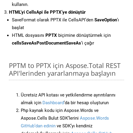
kullanın.
HTML’yi CellsApi ile PPTX’ye dönüştür
SaveFormat olarak PPTX ile CellsAPI’den
SaveOption
‘ı
başlat
HTML dosyasını
PPTX
biçimine dönüştürmek için
cellsSaveAsPostDocumentSaveAs
‘i çağır
PPTM to PPTX için Aspose.Total REST
API'lerinden yararlanmaya başlayın
Ücretsiz API kotası ve yetkilendirme ayrıntılarını
almak için
Dashboard
‘da bir hesap oluşturun
Php kaynak kodu için Aspose.Words ve
Aspose.Cells Bulut SDK’lerini
Aspose.Words
GitHub’dan edinin
ve SDK’yı kendiniz