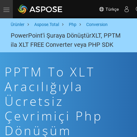
Türkçe
Toggle navigation
Ürünler
Aspose.Total
Php
Conversion
PowerPoint'i Şuraya DönüştürXLT, PPTM
ila XLT FREE Converter veya PHP SDK
PPTM To XLT
Aracılığıyla
Ücretsiz
Çevrimiçi Php
Dönüşüm