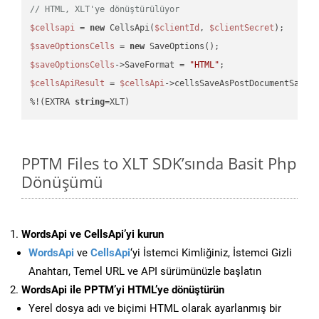
// HTML, XLT'ye dönüştürülüyor
$cellsapi
 = 
new
 CellsApi(
$clientId
, 
$clientSecret
$saveOptionsCells
 = 
new
$saveOptionsCells
->SaveFormat = 
"HTML"
$cellsApiResult
 = 
$cellsApi
->cellsSaveAsPostDocumentSaveA
%!(EXTRA 
string
=XLT)
PPTM Files to XLT SDK’sında Basit Php
Dönüşümü
WordsApi ve CellsApi’yi kurun
WordsApi
ve
CellsApi
‘yi İstemci Kimliğiniz, İstemci Gizli
Anahtarı, Temel URL ve API sürümünüzle başlatın
WordsApi ile PPTM’yi HTML’ye dönüştürün
Yerel dosya adı ve biçimi HTML olarak ayarlanmış bir