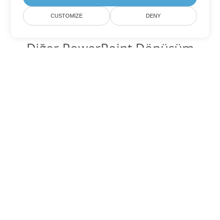
CUSTOMIZE
DENY
Diğer PowerPoint Dönüşüm
Seçenekleri
PPTM'yi DOC'ye dönüştür
DOC:
Microsoft Word Binary Format
PPTM'yi DOT'ye dönüştür
DOT:
Microsoft Word Template Files
PPTM'yi DOCX'ye dönüştür
DOCX:
Office 2007+ Word Document
PPTM'yi DOCM'ye dönüştür