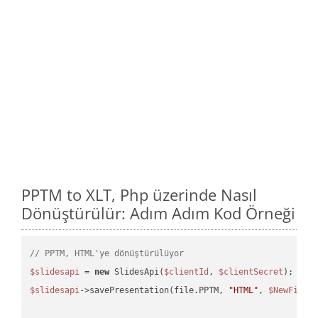
PPTM to XLT, Php üzerinde Nasıl
Dönüştürülür: Adım Adım Kod Örneği
// PPTM, HTML'ye dönüştürülüyor
$slidesapi
 = 
new
 SlidesApi(
$clientId
, 
$clientSecret
$slidesapi
->savePresentation(file.PPTM, 
"HTML"
, 
$NewFile
);