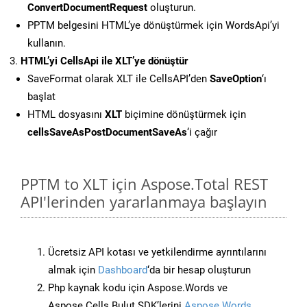
ConvertDocumentRequest
oluşturun.
PPTM belgesini HTML’ye dönüştürmek için WordsApi’yi
kullanın.
HTML’yi CellsApi ile XLT’ye dönüştür
SaveFormat olarak XLT ile CellsAPI’den
SaveOption
‘ı
başlat
HTML dosyasını
XLT
biçimine dönüştürmek için
cellsSaveAsPostDocumentSaveAs
‘i çağır
PPTM to XLT için Aspose.Total REST
API'lerinden yararlanmaya başlayın
Ücretsiz API kotası ve yetkilendirme ayrıntılarını
almak için
Dashboard
‘da bir hesap oluşturun
Php kaynak kodu için Aspose.Words ve
Aspose.Cells Bulut SDK’lerini
Aspose.Words