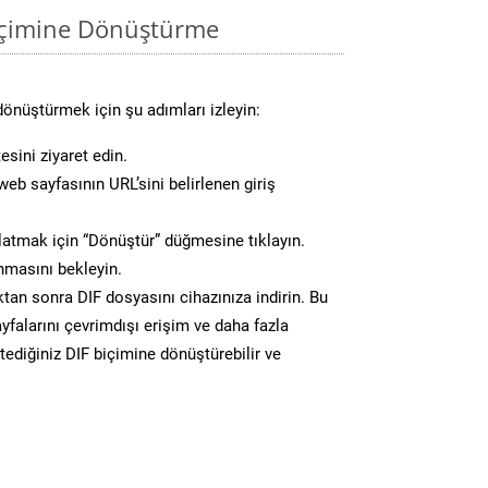
biçimine Dönüştürme
dönüştürmek için şu adımları izleyin:
esini ziyaret edin.
eb sayfasının URL’sini belirlenen giriş
atmak için “Dönüştür” düğmesine tıklayın.
masını bekleyin.
n sonra DIF dosyasını cihazınıza indirin. Bu
yfalarını çevrimdışı erişim ve daha fazla
stediğiniz DIF biçimine dönüştürebilir ve