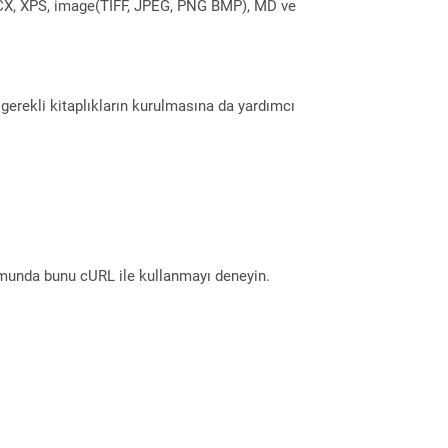
DOCX, XPS, image(TIFF, JPEG, PNG BMP), MD ve
erekli kitaplıkların kurulmasına da yardımcı
munda bunu cURL ile kullanmayı deneyin.