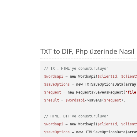
TXT to DIF, Php üzerinde Nası
// TXT, HTML'ye dönüştürülüyor
$wordsapi
 = 
new
 WordsApi(
$clientId
, 
$client
$saveOptions
 = 
new
 TXTSaveOptionsData(
array
$request
 = 
new
 Requests\SaveAsRequest(
'file
$result
 = 
$wordsapi
->saveAs(
$request
);

// HTML, DIF'ye dönüştürülüyor
$wordsapi
 = 
new
 WordsApi(
$clientId
, 
$client
$saveOptions
 = 
new
 HTMLSaveOptionsData(
arra