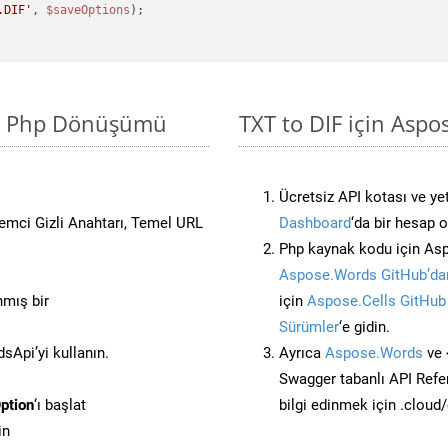
.DIF'
, 
$saveOptions
sit Php Dönüşümü
TXT to DIF için Aspo
Ücretsiz API kotası ve yet
stemci Gizli Anahtarı, Temel URL
Dashboard
‘da bir hesap 
Php kaynak kodu için Asp
Aspose.Words GitHub’dan
nmış bir
için
Aspose.Cells GitHub
Sürümler
‘e gidin.
Api’yi kullanın.
Ayrıca
Aspose.Words
ve 
Swagger tabanlı API Refe
ption
‘ı başlat
bilgi edinmek için .cloud
in