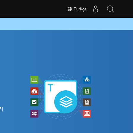
Türkçe
ı