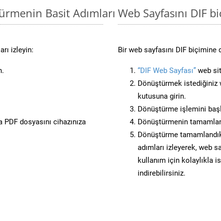
türmenin Basit Adımları
Web Sayfasını DIF 
rı izleyin:
Bir web sayfasını DIF biçimine 
n.
“DIF Web Sayfası”
web sit
Dönüştürmek istediğiniz w
kutusuna girin.
Dönüştürme işlemini başl
 PDF dosyasını cihazınıza
Dönüştürmenin tamamlan
Dönüştürme tamamlandıkta
adımları izleyerek, web sa
kullanım için kolaylıkla i
indirebilirsiniz.