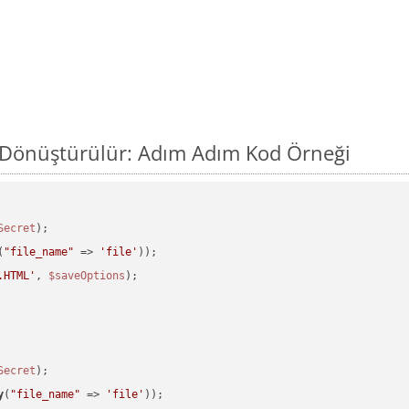
l Dönüştürülür: Adım Adım Kod Örneği
Secret
(
"file_name"
 => 
'file'
.HTML'
, 
$saveOptions
Secret
y
(
"file_name"
 => 
'file'