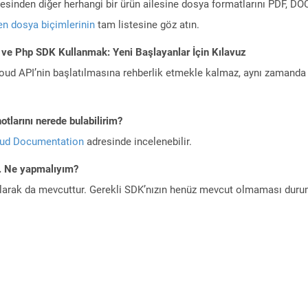
ilesinden diğer herhangi bir ürün ailesine dosya formatlarını PDF, 
n dosya biçimlerinin
tam listesine göz atın.
 ve Php SDK Kullanmak: Yeni Başlayanlar İçin Kılavuz
ud API’nin başlatılmasına rehberlik etmekle kalmaz, aynı zamanda g
tlarını nerede bulabilirim?
oud Documentation
adresinde incelenebilir.
m. Ne yapmalıyım?
larak da mevcuttur. Gerekli SDK’nızın henüz mevcut olmaması duru