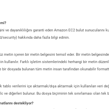
 mi?
ini ve dayanıklılığını garanti eden Amazon EC2 bulut sunucularını ku
/security) hakkında daha fazla bilgi edinin.
düz metin içeren bir metin belgesini temsil eder. Bir metin belgesindek
in kullanılır. Farklı işletim sistemlerindeki herhangi bir metin düz
yle bir dosyada bulunan tüm metin insan tarafından okunabilir formatta
ik tablo verilerini içe aktarmak/dışa aktarmak için kullanılan veri d
c ve diğerleri bulunur. Bu dosya biçiminin tek sınırlaması olan tek bi
atlarını destekliyor?