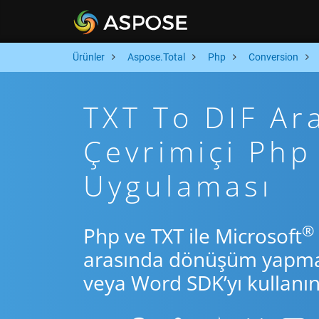
Ürünler
Aspose.Total
Php
Conversion
TXT To DIF Ara
Çevrimiçi Ph
Uygulaması
®
Php ve TXT ile Microsoft
arasında dönüşüm yapmak 
veya Word SDK’yı kullanın