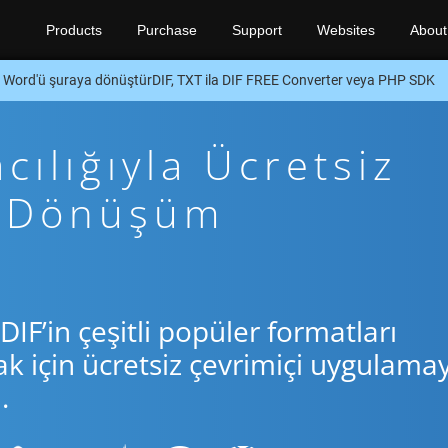
Products
Purchase
Support
Websites
About
Word'ü şuraya dönüştürDIF, TXT ila DIF FREE Converter veya PHP SDK
cılığıyla Ücretsiz
p Dönüşüm
DIF’in çeşitli popüler formatları
için ücretsiz çevrimiçi uygulamay
.