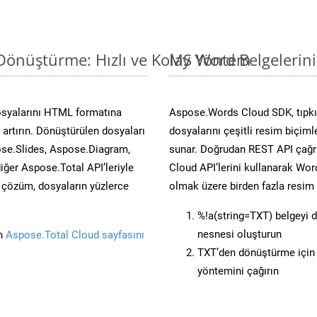
Dönüştürme: Hızlı ve Kolay Yöntem
MS Word Belgelerin
osyalarını HTML formatına
Aspose.Words Cloud SDK, tıpkı 
artırın. Dönüştürülen dosyaları
dosyalarını çeşitli resim biçim
se.Slides, Aspose.Diagram,
sunar. Doğrudan REST API çağrı
er Aspose.Total API’leriyle
Cloud API’lerini kullanarak Wor
ü çözüm, dosyaların yüzlerce
olmak üzere birden fazla resim 
%!a(string=TXT) belgeyi 
nesnesi oluşturun
in
Aspose.Total Cloud sayfasını
TXT’den dönüştürme için 
yöntemini çağırın