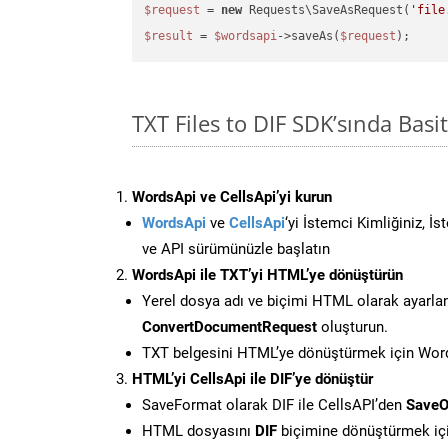
$request
 = 
new
 Requests\SaveAsRequest(
'file
$result
 = 
$wordsapi
->saveAs(
$request
TXT Files to DIF SDK’sında Ba
WordsApi ve CellsApi’yi kurun
WordsApi
ve
CellsApi
‘yi İstemci Kimliğiniz, İ
ve API sürümünüzle başlatın
WordsApi ile TXT’yi HTML’ye dönüştürün
Yerel dosya adı ve biçimi HTML olarak ayarla
ConvertDocumentRequest
oluşturun.
TXT belgesini HTML’ye dönüştürmek için Words
HTML’yi CellsApi ile DIF’ye dönüştür
SaveFormat olarak DIF ile CellsAPI’den
SaveO
HTML dosyasını
DIF
biçimine dönüştürmek iç