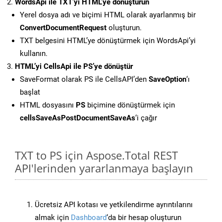
WordsApi ile TXT’yi HTML’ye dönüştürün
Yerel dosya adı ve biçimi HTML olarak ayarlanmış bir
ConvertDocumentRequest
oluşturun.
TXT belgesini HTML’ye dönüştürmek için WordsApi’yi
kullanın.
HTML’yi CellsApi ile PS’ye dönüştür
SaveFormat olarak PS ile CellsAPI’den
SaveOption
‘ı
başlat
HTML dosyasını
PS
biçimine dönüştürmek için
cellsSaveAsPostDocumentSaveAs
‘i çağır
TXT to PS için Aspose.Total REST
API'lerinden yararlanmaya başlayın
Ücretsiz API kotası ve yetkilendirme ayrıntılarını
almak için
Dashboard
‘da bir hesap oluşturun