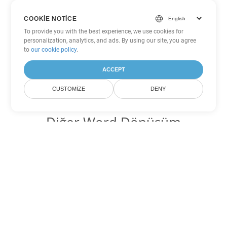
COOKIE NOTICE
To provide you with the best experience, we use cookies for
personalization, analytics, and ads. By using our site, you agree
to
our cookie policy
.
ACCEPT
CUSTOMIZE
DENY
Diğer Word Dönüşüm
Seçenekleri
TXT'yi DOC'ye dönüştür
DOC:
Microsoft Word Binary Format
TXT'yi DOT'ye dönüştür
DOT:
Microsoft Word Template Files