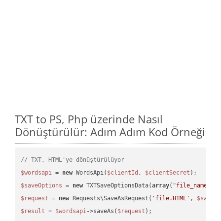
TXT to PS, Php üzerinde Nasıl
Dönüştürülür: Adım Adım Kod Örneği
// TXT, HTML'ye dönüştürülüyor
$wordsapi
 = 
new
 WordsApi(
$clientId
, 
$clientSecret
$saveOptions
 = 
new
 TXTSaveOptionsData(
array
(
"file_name"
 =
$request
 = 
new
 Requests\SaveAsRequest(
'file.HTML'
, 
$saveO
$result
 = 
$wordsapi
->saveAs(
$request
);
