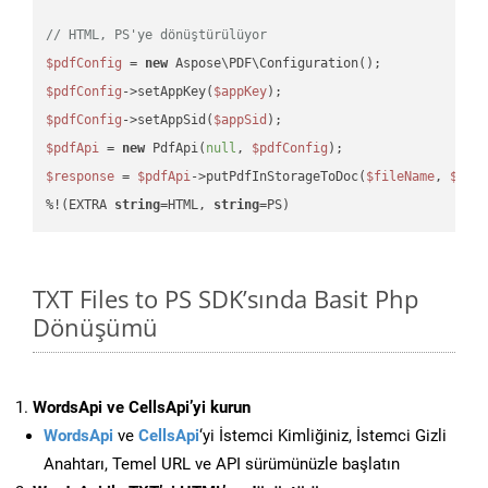
// HTML, PS'ye dönüştürülüyor
$pdfConfig
 = 
new
$pdfConfig
->setAppKey(
$appKey
$pdfConfig
->setAppSid(
$appSid
$pdfApi
 = 
new
 PdfApi(
null
, 
$pdfConfig
$response
 = 
$pdfApi
->putPdfInStorageToDoc(
$fileName
, 
$des
%!(EXTRA 
string
=HTML, 
string
=PS)
TXT Files to PS SDK’sında Basit Php
Dönüşümü
WordsApi ve CellsApi’yi kurun
WordsApi
ve
CellsApi
‘yi İstemci Kimliğiniz, İstemci Gizli
Anahtarı, Temel URL ve API sürümünüzle başlatın