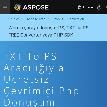
Türkçe
Toggle navigation
Ürünler
Aspose.Total
Php
Conversion
Word'ü şuraya dönüştürPS, TXT ila PS
FREE Converter veya PHP SDK
TXT To PS
Aracılığıyla
Ücretsiz
Çevrimiçi Php
Dönüşüm