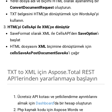
Yerel dosya adı ve biçimi HTML olarak ayarlanmış bir
ConvertDocumentRequest
oluşturun.
TXT belgesini HTML’ye dönüştürmek için WordsApi’yi
kullanın.
HTML’yi CellsApi ile XML’ye dönüştür
SaveFormat olarak XML ile CellsAPI’den
SaveOption
‘ı
başlat
HTML dosyasını
XML
biçimine dönüştürmek için
cellsSaveAsPostDocumentSaveAs
‘i çağır
TXT to XML için Aspose.Total REST
API'lerinden yararlanmaya başlayın
Ücretsiz API kotası ve yetkilendirme ayrıntılarını
almak için
Dashboard
‘da bir hesap oluşturun
Php kaynak kodu için Aspose.Words ve