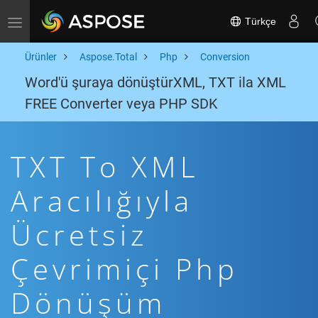
Türkçe
Toggle navigation
Ürünler
Aspose.Total
Php
Conversion
Word'ü şuraya dönüştürXML, TXT ila XML
FREE Converter veya PHP SDK
TXT To XML
Aracılığıyla
Ücretsiz
Çevrimiçi Php
Dönüşüm