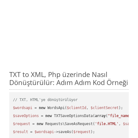
TXT to XML, Php üzerinde Nasıl
Dönüştürülür: Adım Adım Kod Örneği
// TXT, HTML'ye dönüştürülüyor
$wordsapi
 = 
new
 WordsApi(
$clientId
, 
$clientSecret
$saveOptions
 = 
new
 TXTSaveOptionsData(
array
(
"file_name"
 =
$request
 = 
new
 Requests\SaveAsRequest(
'file.HTML'
, 
$saveO
$result
 = 
$wordsapi
->saveAs(
$request
);
