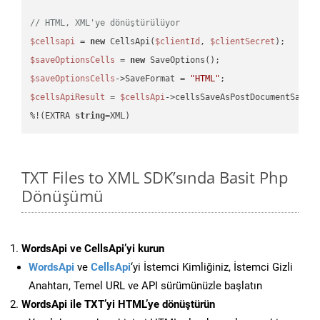
// HTML, XML'ye dönüştürülüyor
$cellsapi
 = 
new
 CellsApi(
$clientId
, 
$clientSecret
$saveOptionsCells
 = 
new
$saveOptionsCells
->SaveFormat = 
"HTML"
$cellsApiResult
 = 
$cellsApi
->cellsSaveAsPostDocumentSaveA
%!(EXTRA 
string
=XML)
TXT Files to XML SDK’sında Basit Php
Dönüşümü
WordsApi ve CellsApi’yi kurun
WordsApi
ve
CellsApi
‘yi İstemci Kimliğiniz, İstemci Gizli
Anahtarı, Temel URL ve API sürümünüzle başlatın
WordsApi ile TXT’yi HTML’ye dönüştürün