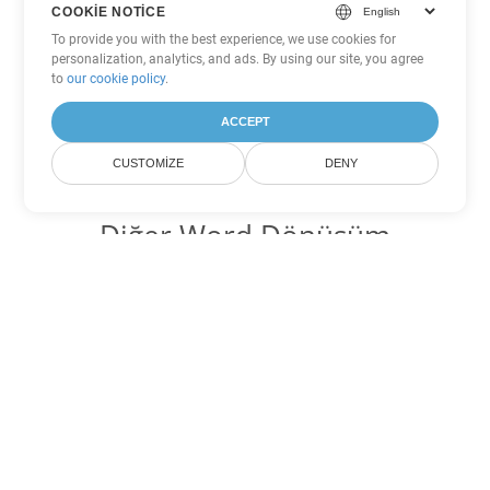
COOKIE NOTICE
To provide you with the best experience, we use cookies for
personalization, analytics, and ads. By using our site, you agree
to
our cookie policy
.
ACCEPT
CUSTOMIZE
DENY
Diğer Word Dönüşüm
Seçenekleri
TXT'yi DOC'ye dönüştür
DOC:
Microsoft Word Binary Format
TXT'yi DOT'ye dönüştür
DOT:
Microsoft Word Template Files