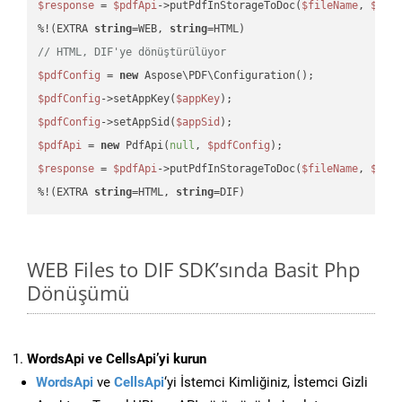
$response
 = 
$pdfApi
->putPdfInStorageToDoc(
$fileName
, 
$des
%!(EXTRA 
string
=WEB, 
string
// HTML, DIF'ye dönüştürülüyor
$pdfConfig
 = 
new
$pdfConfig
->setAppKey(
$appKey
$pdfConfig
->setAppSid(
$appSid
$pdfApi
 = 
new
 PdfApi(
null
, 
$pdfConfig
$response
 = 
$pdfApi
->putPdfInStorageToDoc(
$fileName
, 
$des
%!(EXTRA 
string
=HTML, 
string
=DIF)
WEB Files to DIF SDK’sında Basit Php
Dönüşümü
WordsApi ve CellsApi’yi kurun
WordsApi
ve
CellsApi
‘yi İstemci Kimliğiniz, İstemci Gizli