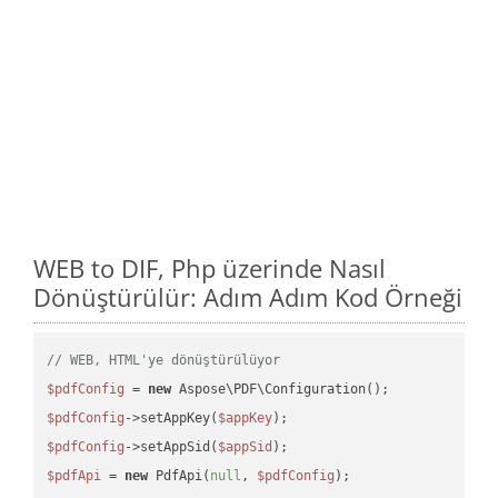
WEB to DIF, Php üzerinde Nasıl
Dönüştürülür: Adım Adım Kod Örneği
// WEB, HTML'ye dönüştürülüyor
$pdfConfig
 = 
new
$pdfConfig
->setAppKey(
$appKey
$pdfConfig
->setAppSid(
$appSid
$pdfApi
 = 
new
 PdfApi(
null
, 
$pdfConfig