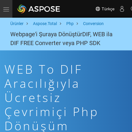
Türkçe
Toggle navigation
Ürünler
Aspose.Total
Php
Conversion
Webpage'i Şuraya DönüştürDIF, WEB ila
DIF FREE Converter veya PHP SDK
WEB To DIF
Aracılığıyla
Ücretsiz
Çevrimiçi Php
Dönüşüm