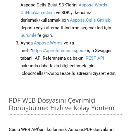
Aspose.Cells Bulut SDK’lerini
Aspose.Words
GitHub’dan edinin
ve SDK’yı kendiniz
derlemek/kullanmak için
Aspose.Cells GitHub
deposu veya alternatif indirme seçenekleri için
Sürümler
‘e gidin.
Ayrıca
Aspose.Words
ve <a
href=“
https://apireference.aspose
için Swagger
tabanlı API Referansına da bakın.
REST API
hakkında daha fazla bilgi edinmek için
.cloud/cells/">Aspose.Cells adresini ziyaret edin.
PDF WEB Dosyasını Çevrimiçi
Dönüştürme: Hızlı ve Kolay Yöntem
Güçlü WEB API’sini kullanarak Aspose.PDF dosyalarını