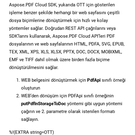
Aspose.PDF Cloud SDK, yukarıda OTT için gösterilen
işleme benzer şekilde herhangi bir web sayfasını çeşitli
dosya biçimlerine dönüştürmek için hızlı ve kolay
yöntemler sağlar. Doğrudan REST API çağrılarını veya
SDK’larını kullanarak, Aspose.PDF Cloud API’leri PDF
dosyalarının ve web sayfalarının HTML, PDFA, SVG, EPUB,
TEX, XML, XPS, XLS, XLSX, PPTX, DOC, DOCX, MOBIXML,
EMF ve TIFF dahil olmak üzere birden fazla biçime
dönüştürülmesini sağlar.
WEB belgesini dönüştürmek için
PdfApi
sınıfı örneği
oluşturun
WEB’den dönüşüm için PDFApi sınıfı örneğinin
putPdfInStorageToDoc
yöntemi gibi uygun yöntemi
çağırın ve 2. parametre olarak istenilen formatı
sağlayın.
%!(EXTRA string=OTT)