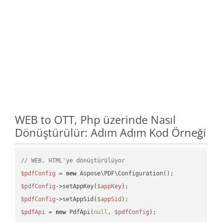
WEB to OTT, Php üzerinde Nasıl
Dönüştürülür: Adım Adım Kod Örneği
// WEB, HTML'ye dönüştürülüyor
$pdfConfig
 = 
new
$pdfConfig
->setAppKey(
$appKey
$pdfConfig
->setAppSid(
$appSid
$pdfApi
 = 
new
 PdfApi(
null
, 
$pdfConfig