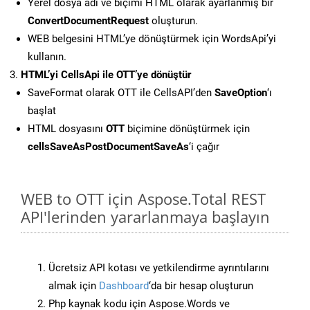
Yerel dosya adı ve biçimi HTML olarak ayarlanmış bir
ConvertDocumentRequest
oluşturun.
WEB belgesini HTML’ye dönüştürmek için WordsApi’yi
kullanın.
HTML’yi CellsApi ile OTT’ye dönüştür
SaveFormat olarak OTT ile CellsAPI’den
SaveOption
‘ı
başlat
HTML dosyasını
OTT
biçimine dönüştürmek için
cellsSaveAsPostDocumentSaveAs
‘i çağır
WEB to OTT için Aspose.Total REST
API'lerinden yararlanmaya başlayın
Ücretsiz API kotası ve yetkilendirme ayrıntılarını
almak için
Dashboard
‘da bir hesap oluşturun
Php kaynak kodu için Aspose.Words ve