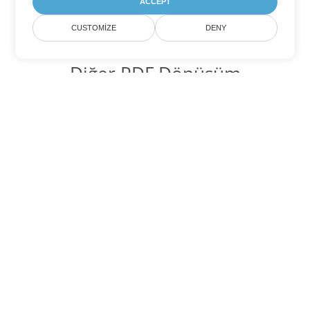
ACCEPT
CUSTOMIZE
DENY
Diğer PDF Dönüşüm
Seçenekleri
WEB'yi DOC'ye dönüştür
DOC:
Microsoft Word Binary Format
WEB'yi DOT'ye dönüştür
DOT:
Microsoft Word Template Files
WEB'yi DOCX'ye dönüştür
DOCX:
Office 2007+ Word Document
WEB'yi DOCM'ye dönüştür