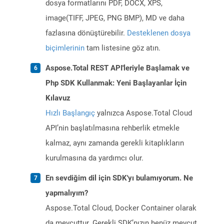
dosya formatlarını PDF, DOCX, XPS,
image(TIFF, JPEG, PNG BMP), MD ve daha
fazlasına dönüştürebilir.
Desteklenen dosya
biçimlerinin
tam listesine göz atın.
Aspose.Total REST API'leriyle Başlamak ve
Php SDK Kullanmak: Yeni Başlayanlar İçin
Kılavuz
Hızlı Başlangıç
yalnızca Aspose.Total Cloud
API’nin başlatılmasına rehberlik etmekle
kalmaz, aynı zamanda gerekli kitaplıkların
kurulmasına da yardımcı olur.
En sevdiğim dil için SDK'yı bulamıyorum. Ne
yapmalıyım?
Aspose.Total Cloud, Docker Container olarak
da mevcuttur. Gerekli SDK’nızın henüz mevcut