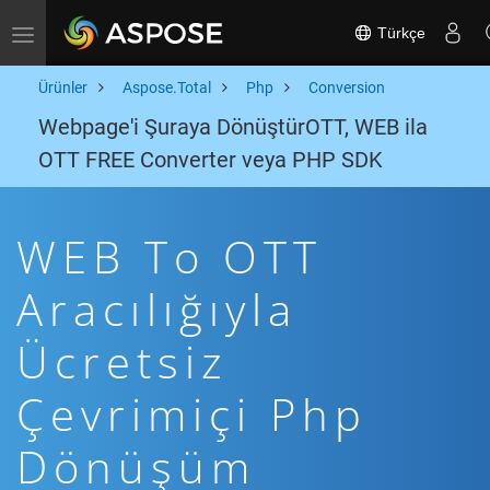
Türkçe
Toggle navigation
Ürünler
Aspose.Total
Php
Conversion
Webpage'i Şuraya DönüştürOTT, WEB ila
OTT FREE Converter veya PHP SDK
WEB To OTT
Aracılığıyla
Ücretsiz
Çevrimiçi Php
Dönüşüm