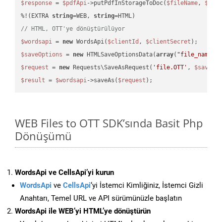
$response
 = 
$pdfApi
->putPdfInStorageToDoc(
$fileName
, 
$des
%!(EXTRA 
string
=WEB, 
string
// HTML, OTT'ye dönüştürülüyor
$wordsapi
 = 
new
 WordsApi(
$clientId
, 
$clientSecret
$saveOptions
 = 
new
 HTMLSaveOptionsData(
array
(
"file_name"
 
$request
 = 
new
 Requests\SaveAsRequest(
'file.OTT'
, 
$saveOp
$result
 = 
$wordsapi
->saveAs(
$request
WEB Files to OTT SDK’sında Basit Php
Dönüşümü
WordsApi ve CellsApi’yi kurun
WordsApi
ve
CellsApi
‘yi İstemci Kimliğiniz, İstemci Gizli
Anahtarı, Temel URL ve API sürümünüzle başlatın
WordsApi ile WEB’yi HTML’ye dönüştürün