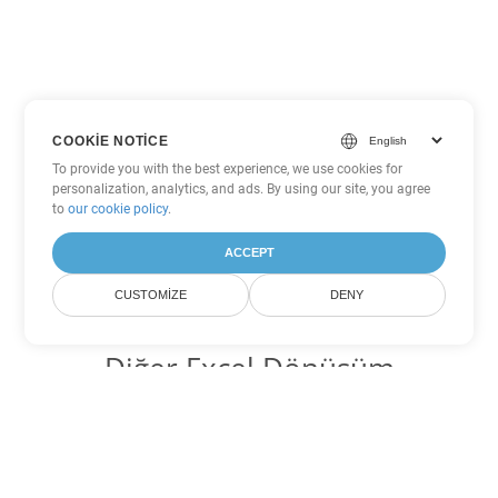
COOKIE NOTICE
To provide you with the best experience, we use cookies for
personalization, analytics, and ads. By using our site, you agree
to
our cookie policy
.
ACCEPT
CUSTOMIZE
DENY
Diğer Excel Dönüşüm
Seçenekleri
XLS'yi DOC'ye dönüştür
DOC:
Microsoft Word Binary Format