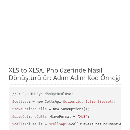
XLS to XLSX, Php üzerinde Nasıl
Dönüştürülür: Adım Adım Kod Örneği
// XLS, HTML'ye dönüştürülüyor
$cellsapi
 = 
new
 CellsApi(
$clientId
, 
$clientSecret
$saveOptionsCells
 = 
new
$saveOptionsCells
->SaveFormat = 
"XLS"
$cellsApiResult
 = 
$cellsApi
->cellsSaveAsPostDocumentSaveA