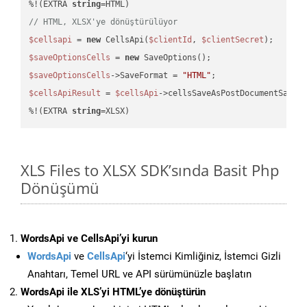
%!(EXTRA 
string
// HTML, XLSX'ye dönüştürülüyor
$cellsapi
 = 
new
 CellsApi(
$clientId
, 
$clientSecret
$saveOptionsCells
 = 
new
$saveOptionsCells
->SaveFormat = 
"HTML"
$cellsApiResult
 = 
$cellsApi
->cellsSaveAsPostDocumentSaveA
%!(EXTRA 
string
=XLSX)
XLS Files to XLSX SDK’sında Basit Php
Dönüşümü
WordsApi ve CellsApi’yi kurun
WordsApi
ve
CellsApi
‘yi İstemci Kimliğiniz, İstemci Gizli
Anahtarı, Temel URL ve API sürümünüzle başlatın
WordsApi ile XLS’yi HTML’ye dönüştürün