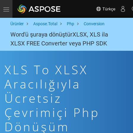
Türkçe
Toggle navigation
Ürünler
Aspose.Total
Php
Conversion
Word'ü şuraya dönüştürXLSX, XLS ila
XLSX FREE Converter veya PHP SDK
XLS To XLSX
Aracılığıyla
Ücretsiz
Çevrimiçi Php
Dönüşüm