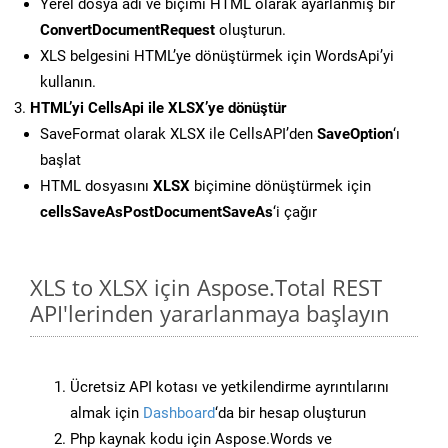
Yerel dosya adı ve biçimi HTML olarak ayarlanmış bir
ConvertDocumentRequest
oluşturun.
XLS belgesini HTML’ye dönüştürmek için WordsApi’yi
kullanın.
HTML’yi CellsApi ile XLSX’ye dönüştür
SaveFormat olarak XLSX ile CellsAPI’den
SaveOption
‘ı
başlat
HTML dosyasını
XLSX
biçimine dönüştürmek için
cellsSaveAsPostDocumentSaveAs
‘i çağır
XLS to XLSX için Aspose.Total REST
API'lerinden yararlanmaya başlayın
Ücretsiz API kotası ve yetkilendirme ayrıntılarını
almak için
Dashboard
‘da bir hesap oluşturun
Php kaynak kodu için Aspose.Words ve