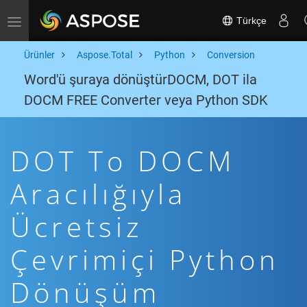
Türkçe
Toggle navigation
Ürünler
Aspose.Total
Python
Conversion
Word'ü şuraya dönüştürDOCM, DOT ila
DOCM FREE Converter veya Python SDK
DOT To DOCM
Aracılığıyla
Ücretsiz
Çevrimiçi Python
Dönüşüm