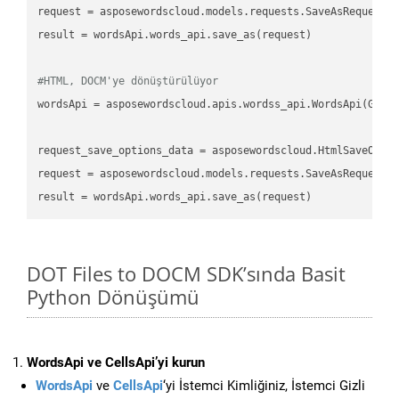
request
result
 = wordsApi.words_api.save_as(request)

#HTML, DOCM'ye dönüştürülüyor
wordsApi
 = asposewordscloud.apis.wordss_api.WordsApi(GetC
request_save_options_data
 = asposewordscloud.HtmlSaveOpti
request
result
DOT Files to DOCM SDK’sında Basit
Python Dönüşümü
WordsApi ve CellsApi’yi kurun
WordsApi
ve
CellsApi
‘yi İstemci Kimliğiniz, İstemci Gizli