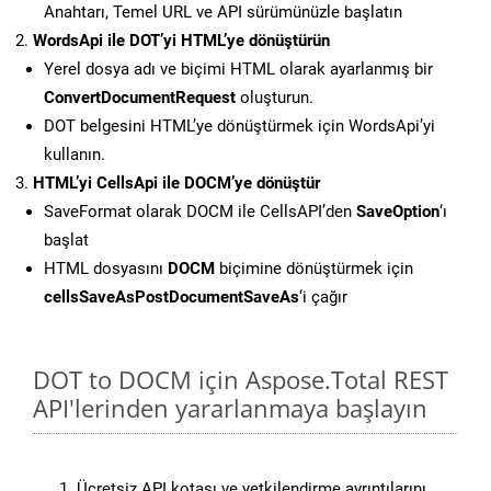
Anahtarı, Temel URL ve API sürümünüzle başlatın
WordsApi ile DOT’yi HTML’ye dönüştürün
Yerel dosya adı ve biçimi HTML olarak ayarlanmış bir
ConvertDocumentRequest
oluşturun.
DOT belgesini HTML’ye dönüştürmek için WordsApi’yi
kullanın.
HTML’yi CellsApi ile DOCM’ye dönüştür
SaveFormat olarak DOCM ile CellsAPI’den
SaveOption
‘ı
başlat
HTML dosyasını
DOCM
biçimine dönüştürmek için
cellsSaveAsPostDocumentSaveAs
‘i çağır
DOT to DOCM için Aspose.Total REST
API'lerinden yararlanmaya başlayın
Ücretsiz API kotası ve yetkilendirme ayrıntılarını