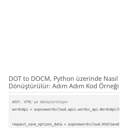
DOT to DOCM, Python üzerinde Nasıl
Dönüştürülür: Adım Adım Kod Örneği
#DOT, HTML'ye dönüştürülüyor
wordsApi
 = asposewordscloud.apis.wordss_api.WordsApi(GetC
request_save_options_data
 = asposewordscloud.HtmlSaveOpti