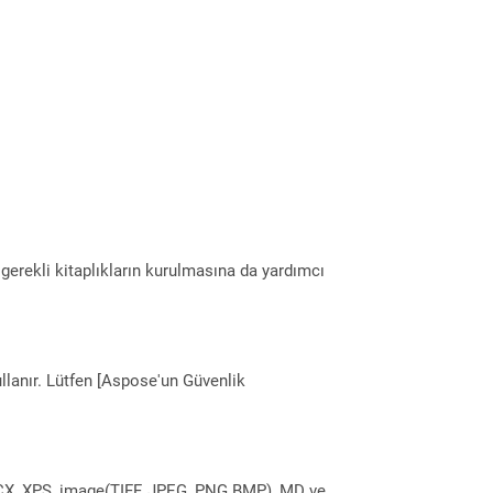
erekli kitaplıkların kurulmasına da yardımcı
llanır. Lütfen [Aspose'un Güvenlik
DOCX, XPS, image(TIFF, JPEG, PNG BMP), MD ve