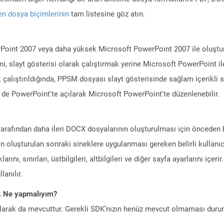
n dosya biçimlerinin
tam listesine göz atın.
Point 2007 veya daha yüksek Microsoft PowerPoint 2007 ile oluşturu
i, slayt gösterisi olarak çalıştırmak yerine Microsoft PowerPoint il
 çalıştırıldığında, PPSM dosyası slayt gösterisinde sağlam içerikli s
de PowerPoint'te açılarak Microsoft PowerPoint'te düzenlenebilir.
arafından daha ileri DOCX dosyalarının oluşturulması için önceden 
n oluşturulan sonraki sineklere uygulanması gereken belirli kullanıc
ını, sınırları, üstbilgileri, altbilgileri ve diğer sayfa ayarlarını içerir
lanılır.
m. Ne yapmalıyım?
larak da mevcuttur. Gerekli SDK’nızın henüz mevcut olmaması duru