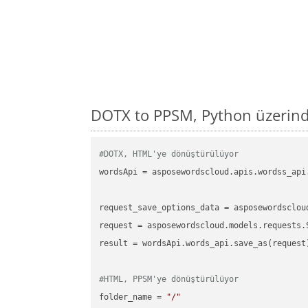
DOTX to PPSM, Python üzerind
#DOTX, HTML'ye dönüştürülüyor
wordsApi = asposewordscloud.apis.wordss_api
request_save_options_data = asposewordsclou
request = asposewordscloud.models.requests.
result = wordsApi.words_api.save_as(request)
#HTML, PPSM'ye dönüştürülüyor
folder_name = 
"/"