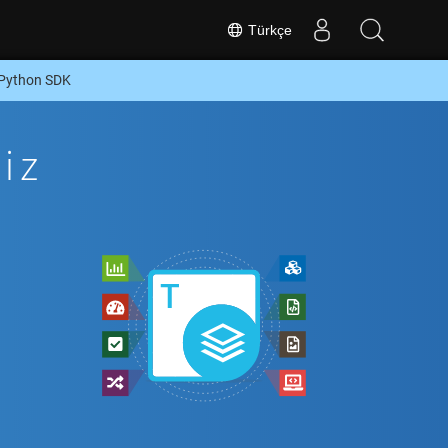
Türkçe
 Python SDK
iz