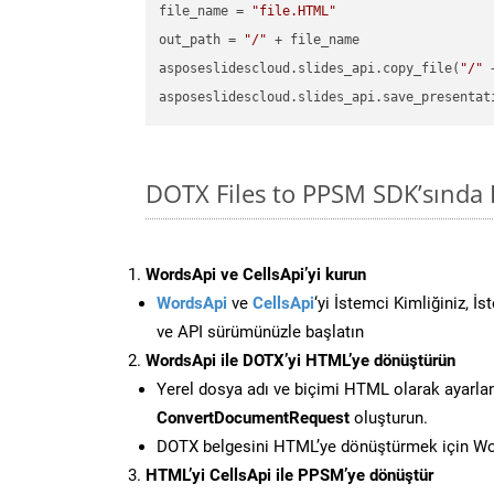
file_name = 
"file.HTML"
out_path = 
"/"
 + file_name

asposeslidescloud.slides_api.copy_file(
"/"
 
asposeslidescloud.slides_api.save_presentat
DOTX Files to PPSM SDK’sında
WordsApi ve CellsApi’yi kurun
WordsApi
ve
CellsApi
‘yi İstemci Kimliğiniz, İ
ve API sürümünüzle başlatın
WordsApi ile DOTX’yi HTML’ye dönüştürün
Yerel dosya adı ve biçimi HTML olarak ayarla
ConvertDocumentRequest
oluşturun.
DOTX belgesini HTML’ye dönüştürmek için Wor
HTML’yi CellsApi ile PPSM’ye dönüştür