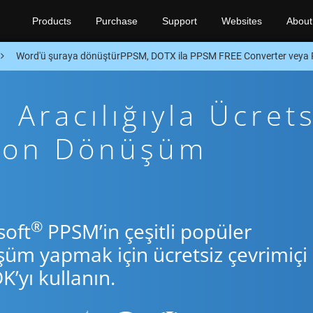
Products
Purchase
Support
Websites
About
Word'ü şuraya dönüştürPPSM, DOTX ila PPSM FREE Converter veya
Aracılığıyla Ücrets
thon Dönüşüm
®
soft
PPSM’in çeşitli popüler
şüm yapmak için ücretsiz çevrimiçi
’yı kullanın.