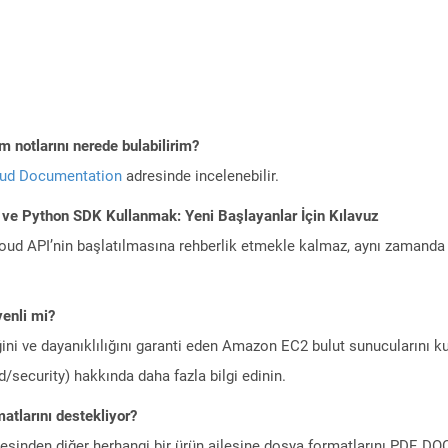
 notlarını nerede bulabilirim?
oud Documentation
adresinde incelenebilir.
 ve Python SDK Kullanmak: Yeni Başlayanlar İçin Kılavuz
ud API’nin başlatılmasına rehberlik etmekle kalmaz, aynı zamanda g
enli mi?
ini ve dayanıklılığını garanti eden Amazon EC2 bulut sunucularını ku
/security) hakkında daha fazla bilgi edinin.
atlarını destekliyor?
ilesinden diğer herhangi bir ürün ailesine dosya formatlarını PDF, 