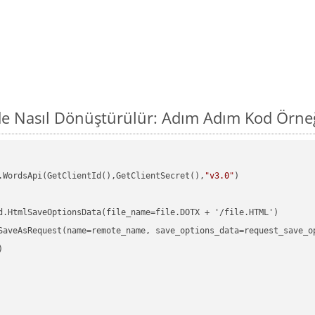
e Nasıl Dönüştürülür: Adım Adım Kod Örne
.WordsApi(GetClientId(),GetClientSecret(),
"v3.0"
)

d.HtmlSaveOptionsData(file_name=file.DOTX + '/file.HTML')

SaveAsRequest(name=remote_name, save_options_data=request_save_op

