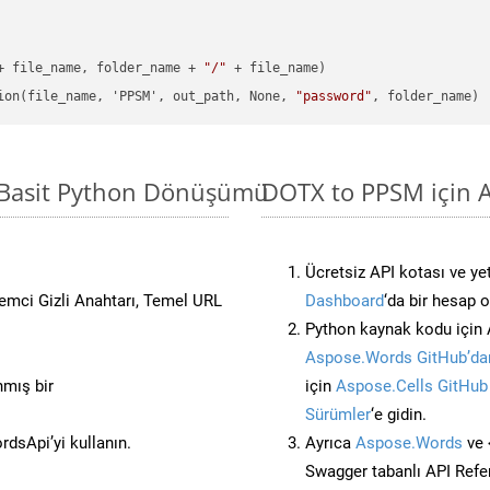
+ file_name, folder_name + 
"/"
 + file_name)

ion(file_name, 'PPSM', out_path, None, 
"password"
 Basit Python Dönüşümü
DOTX to PPSM için A
Ücretsiz API kotası ve yet
stemci Gizli Anahtarı, Temel URL
Dashboard
‘da bir hesap 
Python kaynak kodu için 
Aspose.Words GitHub’dan
nmış bir
için
Aspose.Cells GitHub
Sürümler
‘e gidin.
dsApi’yi kullanın.
Ayrıca
Aspose.Words
ve 
Swagger tabanlı API Refe