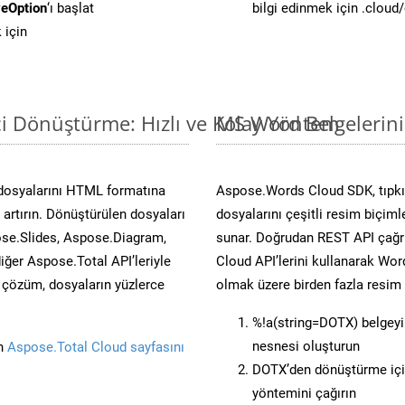
eOption
‘ı başlat
bilgi edinmek için .cloud
 için
i Dönüştürme: Hızlı ve Kolay Yöntem
MS Word Belgelerin
dosyalarını HTML formatına
Aspose.Words Cloud SDK, tıpkı
artırın. Dönüştürülen dosyaları
dosyalarını çeşitli resim biçim
se.Slides, Aspose.Diagram,
sunar. Doğrudan REST API çağrı
er Aspose.Total API’leriyle
Cloud API’lerini kullanarak Wor
ü çözüm, dosyaların yüzlerce
olmak üzere birden fazla resim 
%!a(string=DOTX) belgey
nesnesi oluşturun
in
Aspose.Total Cloud sayfasını
DOTX’den dönüştürme içi
yöntemini çağırın