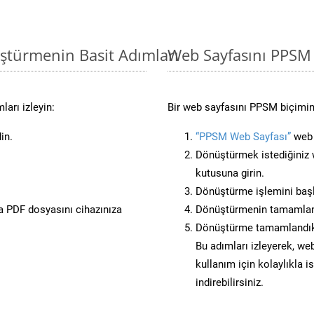
ştürmenin Basit Adımları
Web Sayfasını PPSM
arı izleyin:
Bir web sayfasını PPSM biçimin
in.
“PPSM Web Sayfası”
web s
Dönüştürmek istediğiniz w
kutusuna girin.
Dönüştürme işlemini başl
 PDF dosyasını cihazınıza
Dönüştürmenin tamamlan
Dönüştürme tamamlandıkt
Bu adımları izleyerek, web
kullanım için kolaylıkla 
indirebilirsiniz.