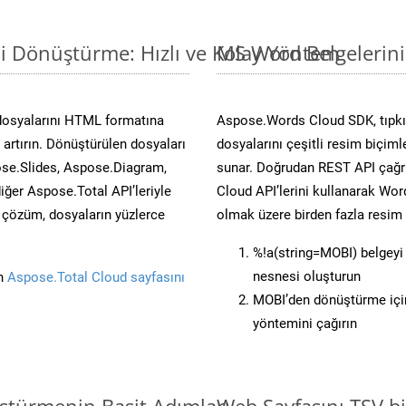
i Dönüştürme: Hızlı ve Kolay Yöntem
MS Word Belgelerin
dosyalarını HTML formatına
Aspose.Words Cloud SDK, tıpkı 
artırın. Dönüştürülen dosyaları
dosyalarını çeşitli resim biçim
se.Slides, Aspose.Diagram,
sunar. Doğrudan REST API çağrı
er Aspose.Total API’leriyle
Cloud API’lerini kullanarak Wor
ü çözüm, dosyaların yüzlerce
olmak üzere birden fazla resim 
%!a(string=MOBI) belgey
nesnesi oluşturun
in
Aspose.Total Cloud sayfasını
MOBI’den dönüştürme için
yöntemini çağırın
ştürmenin Basit Adımları
Web Sayfasını TSV 