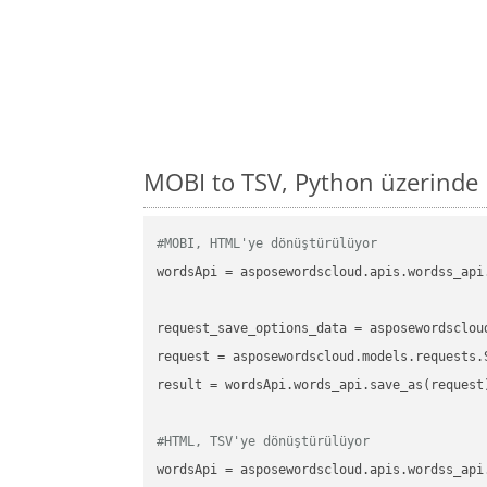
MOBI to TSV, Python üzerinde
#MOBI, HTML'ye dönüştürülüyor
wordsApi
 = asposewordscloud.apis.wordss_api
request_save_options_data
 = asposewordsclou
request
result
 = wordsApi.words_api.save_as(request)
#HTML, TSV'ye dönüştürülüyor
wordsApi
 = asposewordscloud.apis.wordss_api