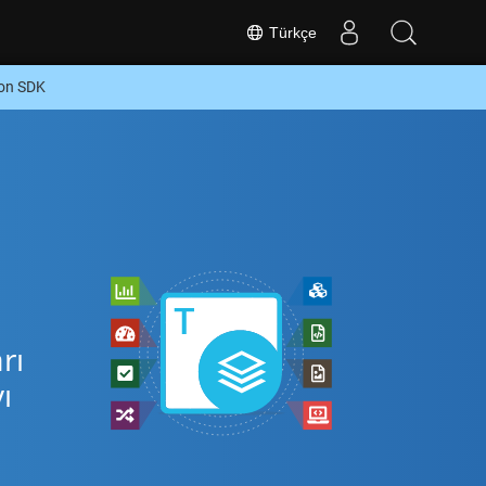
Türkçe
hon SDK
rı
ı