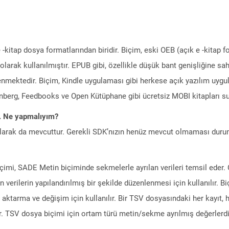
-kitap dosya formatlarından biridir. Biçim, eski OEB (açık e -kitap f
olarak kullanılmıştır. EPUB gibi, özellikle düşük bant genişliğine s
nmektedir. Biçim, Kindle uygulaması gibi herkese açık yazılım uygul
enberg, Feedbooks ve Open Kütüphane gibi ücretsiz MOBI kitapları su
m. Ne yapmalıyım?
larak da mevcuttur. Gerekli SDK’nızın henüz mevcut olmaması duru
mi, SADE Metin biçiminde sekmelerle ayrılan verileri temsil eder. 
 verilerin yapılandırılmış bir şekilde düzenlenmesi için kullanılır. 
 aktarma ve değişim için kullanılır. Bir TSV dosyasındaki her kayıt, h
ur. TSV dosya biçimi için ortam türü metin/sekme ayrılmış değerlerdi