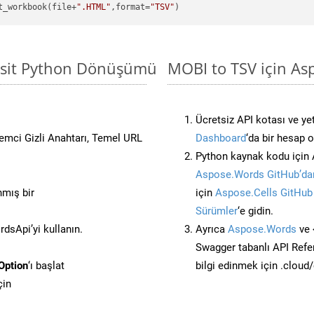
t_workbook(file+
".HTML"
,format=
"TSV"
Basit Python Dönüşümü
MOBI to TSV için As
Ücretsiz API kotası ve yet
stemci Gizli Anahtarı, Temel URL
Dashboard
‘da bir hesap 
Python kaynak kodu için 
Aspose.Words GitHub’dan
nmış bir
için
Aspose.Cells GitHub
Sürümler
‘e gidin.
sApi’yi kullanın.
Ayrıca
Aspose.Words
ve 
Swagger tabanlı API Refe
Option
‘ı başlat
bilgi edinmek için .cloud
çin