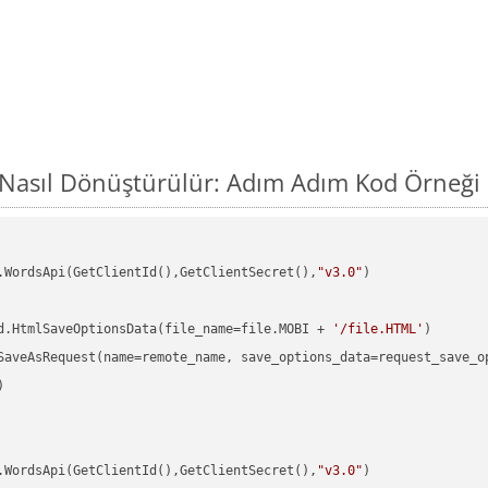
 Nasıl Dönüştürülür: Adım Adım Kod Örneği
.WordsApi(GetClientId(),GetClientSecret(),
"v3.0"
)

d.HtmlSaveOptionsData(file_name=file.MOBI + 
'/file.HTML'


.WordsApi(GetClientId(),GetClientSecret(),
"v3.0"