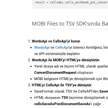
result
 = cellsApi.cells_workbook_put_conver
MOBI Files to TSV SDK’sında 
WordsApi ve CellsApi’yi kurun
WordsApi
ve
CellsApi
‘yi İstemci Kimliğiniz, İ
ve API sürümünüzle başlatın
WordsApi ile MOBI’yi HTML’ye dönüştürün
Yerel dosya adı ve biçimi HTML olarak ayarla
ConvertDocumentRequest
oluşturun.
MOBI belgesini HTML’ye dönüştürmek için Word
HTML’yi CellsApi ile TSV’ye dönüştür
SaveFormat olarak TSV ile CellsAPI’den
Save
HTML dosyasını
TSV
biçimine dönüştürmek i
cellsSaveAsPostDocumentSaveAs
‘i çağır