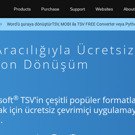
Products
Purchase
Support
Websites
About
Word'ü şuraya dönüştürTSV, MOBI ila TSV FREE Converter veya Pyt
acılığıyla Ücretsiz
thon Dönüşüm
®
soft
TSV’in çeşitli popüler formatla
için ücretsiz çevrimiçi uygulamay
.