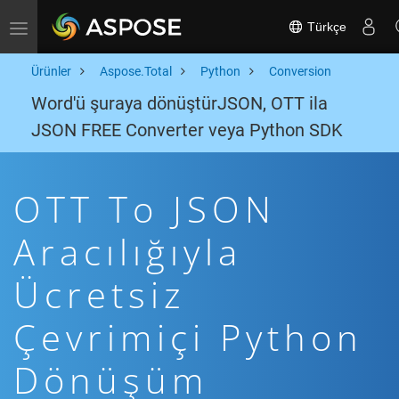
Türkçe
Toggle navigation
Ürünler
Aspose.Total
Python
Conversion
Word'ü şuraya dönüştürJSON, OTT ila
JSON FREE Converter veya Python SDK
OTT To JSON
Aracılığıyla
Ücretsiz
Çevrimiçi Python
Dönüşüm