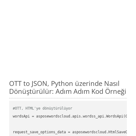
OTT to JSON, Python üzerinde Nasıl
Dönüştürülür: Adım Adım Kod Örneği
#OTT, HTML'ye dönüştürülüyor
wordsApi
 = asposewordscloud.apis.wordss_api.WordsApi(GetC
request_save_options_data
 = asposewordscloud.HtmlSaveOpti