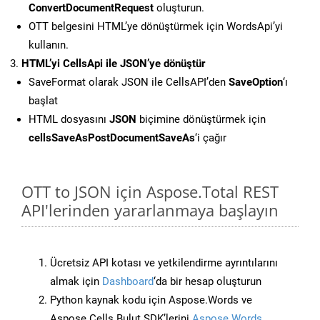
ConvertDocumentRequest
oluşturun.
OTT belgesini HTML’ye dönüştürmek için WordsApi’yi
kullanın.
HTML’yi CellsApi ile JSON’ye dönüştür
SaveFormat olarak JSON ile CellsAPI’den
SaveOption
‘ı
başlat
HTML dosyasını
JSON
biçimine dönüştürmek için
cellsSaveAsPostDocumentSaveAs
‘i çağır
OTT to JSON için Aspose.Total REST
API'lerinden yararlanmaya başlayın
Ücretsiz API kotası ve yetkilendirme ayrıntılarını
almak için
Dashboard
‘da bir hesap oluşturun
Python kaynak kodu için Aspose.Words ve
Aspose.Cells Bulut SDK’lerini
Aspose.Words