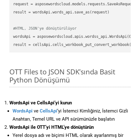
request
result
 = wordsApi.words_api.save_as(request)

#HTML, JSON'ye dönüştürülüyor
wordsApi
 = asposewordscloud.apis.wordss_api.WordsApi(GetC
result
 = cellsApi.cells_workbook_put_convert_workbook(fil
OTT Files to JSON SDK’sında Basit
Python Dönüşümü
WordsApi ve CellsApi’yi kurun
WordsApi
ve
CellsApi
‘yi İstemci Kimliğiniz, İstemci Gizli
Anahtarı, Temel URL ve API sürümünüzle başlatın
WordsApi ile OTT’yi HTML’ye dönüştürün
Yerel dosya adı ve biçimi HTML olarak ayarlanmış bir