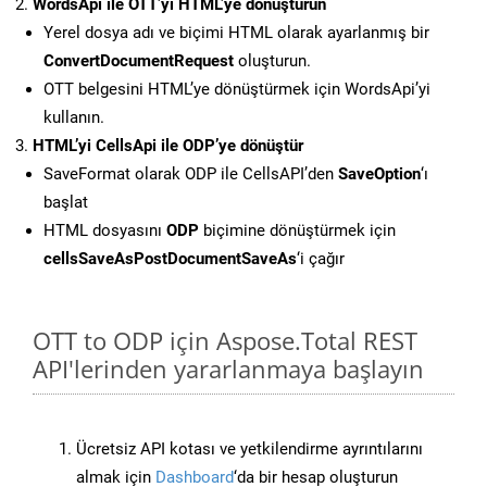
WordsApi ile OTT’yi HTML’ye dönüştürün
Yerel dosya adı ve biçimi HTML olarak ayarlanmış bir
ConvertDocumentRequest
oluşturun.
OTT belgesini HTML’ye dönüştürmek için WordsApi’yi
kullanın.
HTML’yi CellsApi ile ODP’ye dönüştür
SaveFormat olarak ODP ile CellsAPI’den
SaveOption
‘ı
başlat
HTML dosyasını
ODP
biçimine dönüştürmek için
cellsSaveAsPostDocumentSaveAs
‘i çağır
OTT to ODP için Aspose.Total REST
API'lerinden yararlanmaya başlayın
Ücretsiz API kotası ve yetkilendirme ayrıntılarını
almak için
Dashboard
‘da bir hesap oluşturun