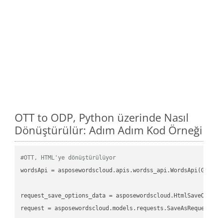
OTT to ODP, Python üzerinde Nasıl
Dönüştürülür: Adım Adım Kod Örneği
#OTT, HTML'ye dönüştürülüyor
wordsApi = asposewordscloud.apis.wordss_api.WordsApi(GetC
request_save_options_data = asposewordscloud.HtmlSaveOptio
request = asposewordscloud.models.requests.SaveAsRequest(n