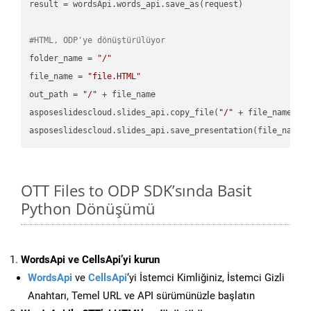
result = wordsApi.words_api.save_as(request)

#HTML, ODP'ye dönüştürülüyor
folder_name = 
"/"
file_name = 
"file.HTML"
out_path = 
"/"
 + file_name

asposeslidescloud.slides_api.copy_file(
"/"
 + file_name, f
asposeslidescloud.slides_api.save_presentation(file_name,
OTT Files to ODP SDK’sında Basit
Python Dönüşümü
WordsApi ve CellsApi’yi kurun
WordsApi
ve
CellsApi
‘yi İstemci Kimliğiniz, İstemci Gizli
Anahtarı, Temel URL ve API sürümünüzle başlatın