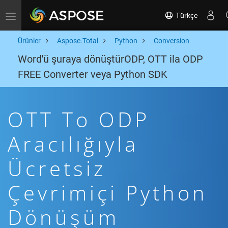
Türkçe
Toggle navigation
Ürünler
Aspose.Total
Python
Conversion
Word'ü şuraya dönüştürODP, OTT ila ODP
FREE Converter veya Python SDK
OTT To ODP
Aracılığıyla
Ücretsiz
Çevrimiçi Python
Dönüşüm