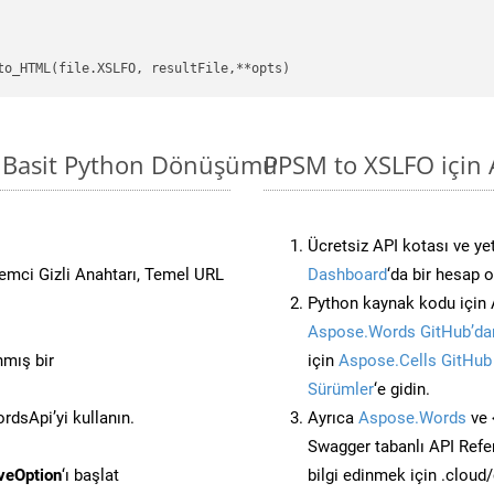
a Basit Python Dönüşümü
PPSM to XSLFO için 
Ücretsiz API kotası ve yet
stemci Gizli Anahtarı, Temel URL
Dashboard
‘da bir hesap 
Python kaynak kodu için 
Aspose.Words GitHub’dan
nmış bir
için
Aspose.Cells GitHub
Sürümler
‘e gidin.
dsApi’yi kullanın.
Ayrıca
Aspose.Words
ve 
Swagger tabanlı API Refe
veOption
‘ı başlat
bilgi edinmek için .cloud