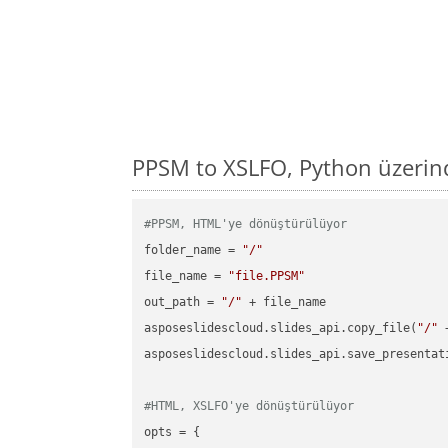
PPSM to XSLFO, Python üzerin
#PPSM, HTML'ye dönüştürülüyor
folder_name = 
"/"
file_name = 
"file.PPSM"
out_path = 
"/"
 + file_name

asposeslidescloud.slides_api.copy_file(
"/"
 
asposeslidescloud.slides_api.save_presentat
#HTML, XSLFO'ye dönüştürülüyor
opts = {
