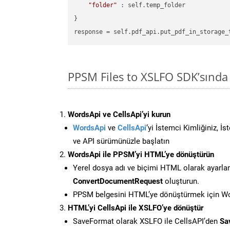
"folder"
 : self.temp_folder

}

PPSM Files to XSLFO SDK’sınd
WordsApi ve CellsApi’yi kurun
WordsApi
ve
CellsApi
‘yi İstemci Kimliğiniz, İ
ve API sürümünüzle başlatın
WordsApi ile PPSM’yi HTML’ye dönüştürün
Yerel dosya adı ve biçimi HTML olarak ayarla
ConvertDocumentRequest
oluşturun.
PPSM belgesini HTML’ye dönüştürmek için Wor
HTML’yi CellsApi ile XSLFO’ye dönüştür
SaveFormat olarak XSLFO ile CellsAPI’den
Sa