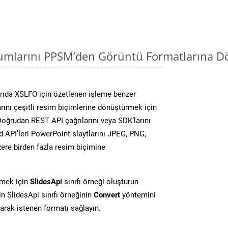
mlarını PPSM’den Görüntü Formatlarına Dö
rıda XSLFO için özetlenen işleme benzer
ını çeşitli resim biçimlerine dönüştürmek için
 Doğrudan REST API çağrılarını veya SDK’larını
 API’leri PowerPoint slaytlarını JPEG, PNG,
ere birden fazla resim biçimine
rmek için
SlidesApi
sınıfı örneği oluşturun
 SlidesApi sınıfı örneğinin
Convert
yöntemini
larak istenen formatı sağlayın.