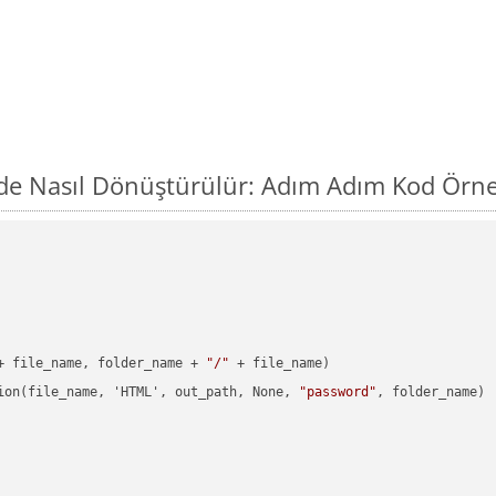
de Nasıl Dönüştürülür: Adım Adım Kod Örne
+ file_name, folder_name + 
"/"
 + file_name)

ion(file_name, 'HTML', out_path, None, 
"password"
, folder_name)
