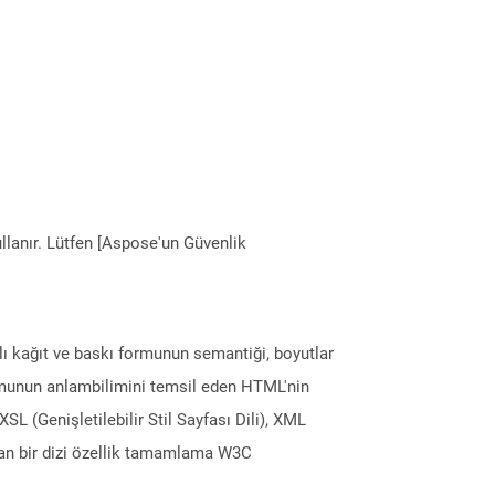
llanır. Lütfen [Aspose'un Güvenlik
rlı kağıt ve baskı formunun semantiği, boyutlar
formunun anlambilimini temsil eden HTML'nin
L (Genişletilebilir Stil Sayfası Dili), XML
yan bir dizi özellik tamamlama W3C