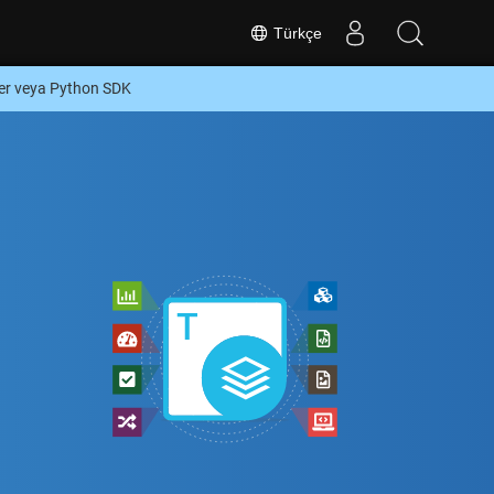
Türkçe
er veya Python SDK