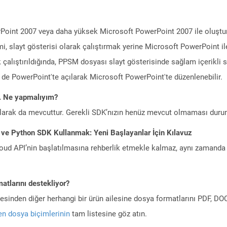
Point 2007 veya daha yüksek Microsoft PowerPoint 2007 ile oluşturu
i, slayt gösterisi olarak çalıştırmak yerine Microsoft PowerPoint il
 çalıştırıldığında, PPSM dosyası slayt gösterisinde sağlam içerikli s
de PowerPoint'te açılarak Microsoft PowerPoint'te düzenlenebilir.
m. Ne yapmalıyım?
larak da mevcuttur. Gerekli SDK’nızın henüz mevcut olmaması duru
 ve Python SDK Kullanmak: Yeni Başlayanlar İçin Kılavuz
ud API’nin başlatılmasına rehberlik etmekle kalmaz, aynı zamanda g
atlarını destekliyor?
ilesinden diğer herhangi bir ürün ailesine dosya formatlarını PDF, 
n dosya biçimlerinin
tam listesine göz atın.