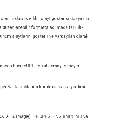
lan makro özellikli slayt gösterisi dosyasını
e düzenlenebilir formatta açılmada farklılık
unum slaytlarını gösterir ve varsayılan olarak
munda bunu cURL ile kullanmayı deneyin.
erekli kitaplıkların kurulmasına da yardımcı
DOCX, XPS, image(TIFF, JPEG, PNG BMP), MD ve