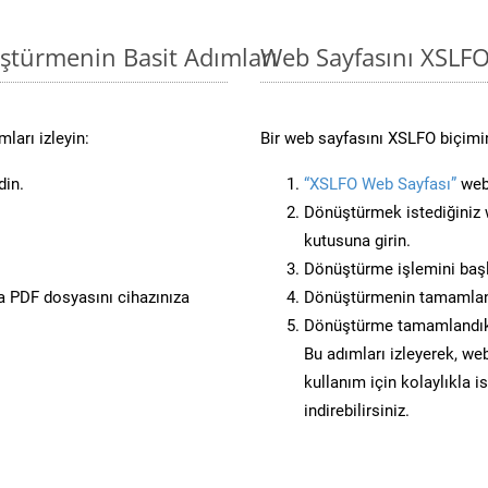
ştürmenin Basit Adımları
Web Sayfasını XSLF
ları izleyin:
Bir web sayfasını XSLFO biçimin
din.
“XSLFO Web Sayfası”
web 
Dönüştürmek istediğiniz w
kutusuna girin.
Dönüştürme işlemini başl
 PDF dosyasını cihazınıza
Dönüştürmenin tamamlan
Dönüştürme tamamlandıkta
Bu adımları izleyerek, web
kullanım için kolaylıkla 
indirebilirsiniz.