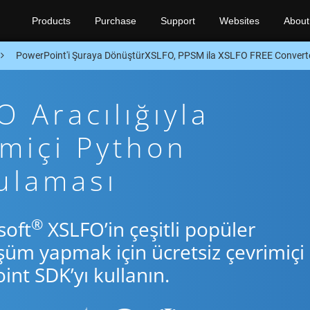
Products
Purchase
Support
Websites
About
PowerPoint'i Şuraya DönüştürXSLFO, PPSM ila XSLFO FREE Convert
 Aracılığıyla
imiçi Python
ulaması
®
soft
XSLFO’in çeşitli popüler
şüm yapmak için ücretsiz çevrimiçi
nt SDK’yı kullanın.