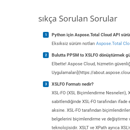
sıkça Sorulan Sorular
Python için Aspose.Total Cloud API sürüm
Eksiksiz sürüm notları
Aspose.Total Cl
Bulutta PPSM to XSLFO dönüştürmek gü
Elbette! Aspose Cloud, hizmetin güvenliğ
Uygulamaları](https://about.aspose.cloud
XSLFO Formatı nedir?
XSL-FO (XSL Biçimlendirme Nesneleri), XML
sabitlendiğinde XSL-FO tarafından ifade 
aksine. XSL-FO tarafından biçimlendirilen
belgelerini biçimlendirme ve değiştirme
teknolojisidir. XSLT ve XPath ayrıca XSL'n