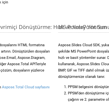
 için
vrimiçi Dönüştürme: Hızlı ve Kolay Yöntem
MS PowerPoint Sunu
 dosyalarını HTML formatına
Aspose.Slides Cloud SDK, yuka
artırın. Dönüştürülen dosyaları
şekilde MS PowerPoint dosyalar
ose.Email, Aspose.Diagram,
hızlı ve basit yöntemler sunar.
er Aspose.Total API’leriyle
kullanarak, Aspose.Slides Cloud
ü çözüm, dosyaların yüzlerce
BMP, GIF ve TIFF dahil olmak üz
dönüştürmenize olanak tanır.
PPSM belgesini dönüştü
in
Aspose.Total Cloud sayfasını
PPSM’den dönüştürme için
çağırın ve 2. parametre o