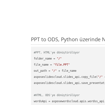
PPT to ODS, Python üzerinde 
#PPT, HTML'ye dönüştürülüyor
folder_name = 
"/"
file_name = 
"file.PPT"
out_path = 
"/"
 + file_name

asposeslidescloud.slides_api.copy_file(
"/"
 
asposeslidescloud.slides_api.save_presentat
#HTML, ODS'ye dönüştürülüyor
wordsApi = asposewordscloud.apis.wordss_api