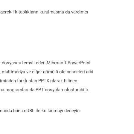
erekli kitaplıkların kurulmasına da yardımcı
nt dosyasını temsil eder. Microsoft PowerPoint
er, multimedya ve diğer gömülü ole nesneleri gibi
içiminden farklı olan PPTX olarak bilinen
a programları da PPT dosyaları oluşturabilir.
munda bunu cURL ile kullanmayı deneyin.