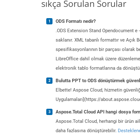
sıkça Sorulan Sorular
ODS Formatı nedir?
.ODS Extension Stand Opendocument e -tab
saklanır. XML tabanlı formattır ve Açık B
spesifikasyonlarının bir parçası olarak b
LibreOffice dahil olmak üzere düzenleme 
elektronik tablo formatlarına da dönüştür
Bulutta PPT to ODS dönüştürmek güvenl
Elbette! Aspose Cloud, hizmetin güvenliğ
Uygulamaları](https://about.aspose.cloud
Aspose.Total Cloud API hangi dosya form
Aspose.Total Cloud, herhangi bir ürün a
daha fazlasına dönüştürebilir.
Desteklene