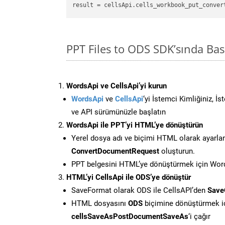
result = cellsApi.cells_workbook_put_conver
PPT Files to ODS SDK’sında B
WordsApi ve CellsApi’yi kurun
WordsApi
ve
CellsApi
‘yi İstemci Kimliğiniz, İ
ve API sürümünüzle başlatın
WordsApi ile PPT’yi HTML’ye dönüştürün
Yerel dosya adı ve biçimi HTML olarak ayarla
ConvertDocumentRequest
oluşturun.
PPT belgesini HTML’ye dönüştürmek için Words
HTML’yi CellsApi ile ODS’ye dönüştür
SaveFormat olarak ODS ile CellsAPI’den
Save
HTML dosyasını
ODS
biçimine dönüştürmek i
cellsSaveAsPostDocumentSaveAs
‘i çağır