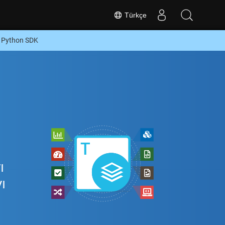
Türkçe
a Python SDK
ı
ı