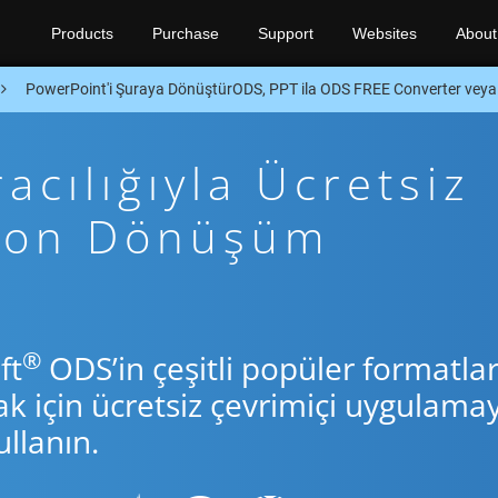
Products
Purchase
Support
Websites
About
PowerPoint'i Şuraya DönüştürODS, PPT ila ODS FREE Converter vey
cılığıyla Ücretsiz
thon Dönüşüm
®
ft
ODS’in çeşitli popüler formatlar
için ücretsiz çevrimiçi uygulamay
llanın.