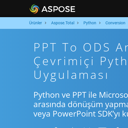
Ürünler
Aspose.Total
Python
Conversion
PPT To ODS Ara
Çevrimiçi Py
Uygulaması
Python ve PPT ile Microso
arasında dönüşüm yapmak 
veya PowerPoint SDK’yı ku