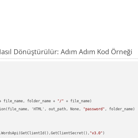
Nasıl Dönüştürülür: Adım Adım Kod Örneği
+ file_name, folder_name + 
"/"
 + file_name)

ion(file_name, 'HTML', out_path, None, 
"password"
, folder_name)

.WordsApi(GetClientId(),GetClientSecret(),
"v3.0"
)
