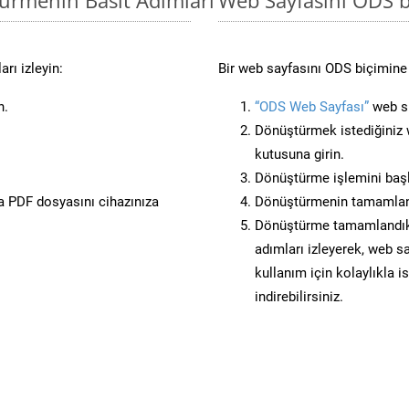
rı izleyin:
Bir web sayfasını ODS biçimine 
n.
“ODS Web Sayfası”
web si
Dönüştürmek istediğiniz w
kutusuna girin.
Dönüştürme işlemini başl
 PDF dosyasını cihazınıza
Dönüştürmenin tamamlan
Dönüştürme tamamlandıkta
adımları izleyerek, web sa
kullanım için kolaylıkla i
indirebilirsiniz.