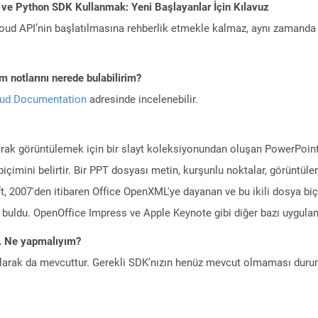
 ve Python SDK Kullanmak: Yeni Başlayanlar İçin Kılavuz
ud API’nin başlatılmasına rehberlik etmekle kalmaz, aynı zamanda g
 notlarını nerede bulabilirim?
oud Documentation
adresinde incelenebilir.
olarak görüntülemek için bir slayt koleksiyonundan oluşan PowerPoi
 biçimini belirtir. Bir PPT dosyası metin, kurşunlu noktalar, görüntül
soft, 2007'den itibaren Office OpenXML'ye dayanan ve bu ikili dosya b
buldu. OpenOffice Impress ve Apple Keynote gibi diğer bazı uygulam
m. Ne yapmalıyım?
larak da mevcuttur. Gerekli SDK’nızın henüz mevcut olmaması duru