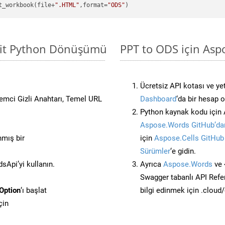
t_workbook(file+
".HTML"
,format=
"ODS"
asit Python Dönüşümü
PPT to ODS için Asp
Ücretsiz API kotası ve yet
stemci Gizli Anahtarı, Temel URL
Dashboard
‘da bir hesap 
Python kaynak kodu için 
Aspose.Words GitHub’dan
nmış bir
için
Aspose.Cells GitHub
Sürümler
‘e gidin.
Api’yi kullanın.
Ayrıca
Aspose.Words
ve 
Swagger tabanlı API Refe
Option
‘ı başlat
bilgi edinmek için .cloud
çin