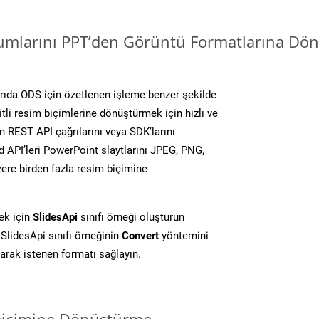
mlarını PPT’den Görüntü Formatlarına Dön
ıda ODS için özetlenen işleme benzer şekilde
li resim biçimlerine dönüştürmek için hızlı ve
 REST API çağrılarını veya SDK’larını
 API’leri PowerPoint slaytlarını JPEG, PNG,
ere birden fazla resim biçimine
ek için
SlidesApi
sınıfı örneği oluşturun
SlidesApi sınıfı örneğinin
Convert
yöntemini
larak istenen formatı sağlayın.
biçimine Dönüştürme