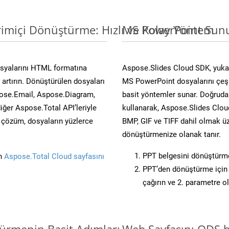
imiçi Dönüştürme: Hızlı ve Kolay Yöntem
MS PowerPoint Sunu
osyalarını HTML formatına
Aspose.Slides Cloud SDK, yukar
artırın. Dönüştürülen dosyaları
MS PowerPoint dosyalarını çeşit
ose.Email, Aspose.Diagram,
basit yöntemler sunar. Doğrudan
er Aspose.Total API’leriyle
kullanarak, Aspose.Slides Cloud
ü çözüm, dosyaların yüzlerce
BMP, GIF ve TIFF dahil olmak üz
dönüştürmenize olanak tanır.
PPT belgesini dönüştürm
in
Aspose.Total Cloud sayfasını
PPT’den dönüştürme için 
çağırın ve 2. parametre o
türmenin Basit Adımları
Web Sayfasını ODS 