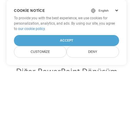
COOKIE NOTICE
To provide you with the best experience, we use cookies for
personalization, analytics, and ads. By using our site, you agree
to
our cookie policy
.
ACCEPT
CUSTOMIZE
DENY
Diğer PowerPoint Dönüşüm
Seçenekleri
PPT'yi DOC'ye dönüştür
DOC:
Microsoft Word Binary Format
PPT'yi DOT'ye dönüştür
DOT:
Microsoft Word Template Files