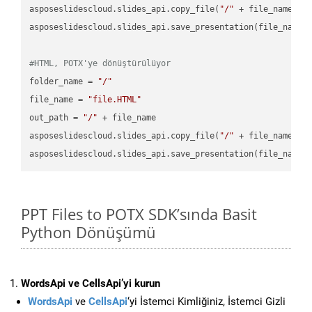
asposeslidescloud.slides_api.copy_file(
"/"
 + file_name, f
asposeslidescloud.slides_api.save_presentation(file_name,
#HTML, POTX'ye dönüştürülüyor
folder_name = 
"/"
file_name = 
"file.HTML"
out_path = 
"/"
 + file_name

asposeslidescloud.slides_api.copy_file(
"/"
 + file_name, f
asposeslidescloud.slides_api.save_presentation(file_name,
PPT Files to POTX SDK’sında Basit
Python Dönüşümü
WordsApi ve CellsApi’yi kurun
WordsApi
ve
CellsApi
‘yi İstemci Kimliğiniz, İstemci Gizli