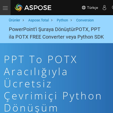
Türkçe
Toggle navigation
Ürünler
Aspose.Total
Python
Conversion
PowerPoint'i Şuraya DönüştürPOTX, PPT
ila POTX FREE Converter veya Python SDK
PPT To POTX
Aracılığıyla
Ücretsiz
Çevrimiçi Python
Dönüşüm