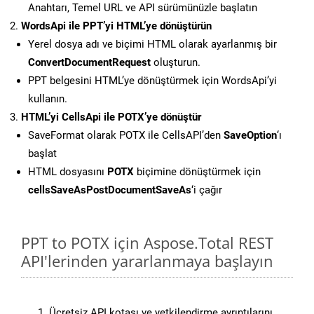
Anahtarı, Temel URL ve API sürümünüzle başlatın
WordsApi ile PPT’yi HTML’ye dönüştürün
Yerel dosya adı ve biçimi HTML olarak ayarlanmış bir
ConvertDocumentRequest
oluşturun.
PPT belgesini HTML’ye dönüştürmek için WordsApi’yi
kullanın.
HTML’yi CellsApi ile POTX’ye dönüştür
SaveFormat olarak POTX ile CellsAPI’den
SaveOption
‘ı
başlat
HTML dosyasını
POTX
biçimine dönüştürmek için
cellsSaveAsPostDocumentSaveAs
‘i çağır
PPT to POTX için Aspose.Total REST
API'lerinden yararlanmaya başlayın
Ücretsiz API kotası ve yetkilendirme ayrıntılarını