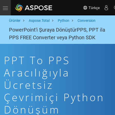
Türkçe
Toggle navigation
Ürünler
Aspose.Total
Python
Conversion
PowerPoint'i Şuraya DönüştürPPS, PPT ila
PPS FREE Converter veya Python SDK
PPT To PPS
Aracılığıyla
Ücretsiz
Çevrimiçi Python
Dönüşüm