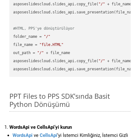
asposeslidescloud.slides_api.copy_file(
"/"
 + file_name, f
asposeslidescloud.slides_api.save_presentation(file_name,
#HTML, PPS'ye dönüştürülüyor
folder_name = 
"/"
file_name = 
"file.HTML"
out_path = 
"/"
 + file_name

asposeslidescloud.slides_api.copy_file(
"/"
 + file_name, f
asposeslidescloud.slides_api.save_presentation(file_name,
PPT Files to PPS SDK’sında Basit
Python Dönüşümü
WordsApi ve CellsApi’yi kurun
WordsApi
ve
CellsApi
‘yi İstemci Kimliğiniz, İstemci Gizli