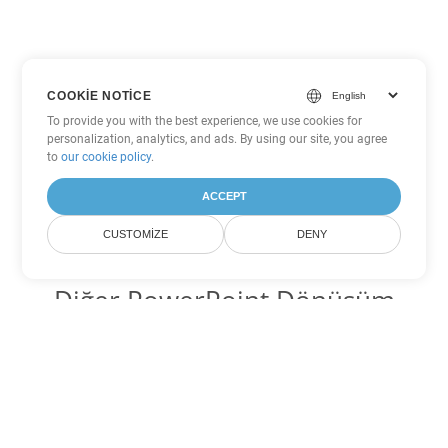
COOKIE NOTICE
To provide you with the best experience, we use cookies for
personalization, analytics, and ads. By using our site, you agree
to
our cookie policy
.
ACCEPT
CUSTOMIZE
DENY
Diğer PowerPoint Dönüşüm
Seçenekleri
PPT'yi DOC'ye dönüştür
DOC:
Microsoft Word Binary Format