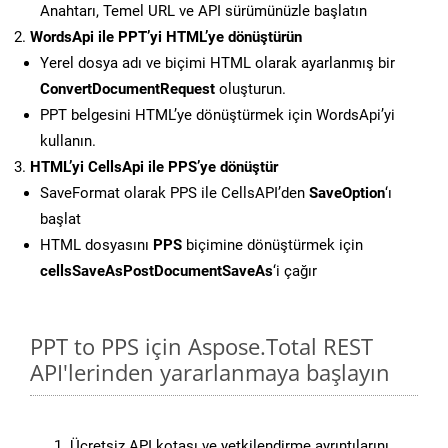
Anahtarı, Temel URL ve API sürümünüzle başlatın
WordsApi ile PPT’yi HTML’ye dönüştürün
Yerel dosya adı ve biçimi HTML olarak ayarlanmış bir
ConvertDocumentRequest
oluşturun.
PPT belgesini HTML’ye dönüştürmek için WordsApi’yi
kullanın.
HTML’yi CellsApi ile PPS’ye dönüştür
SaveFormat olarak PPS ile CellsAPI’den
SaveOption
‘ı
başlat
HTML dosyasını
PPS
biçimine dönüştürmek için
cellsSaveAsPostDocumentSaveAs
‘i çağır
PPT to PPS için Aspose.Total REST
API'lerinden yararlanmaya başlayın
Ücretsiz API kotası ve yetkilendirme ayrıntılarını