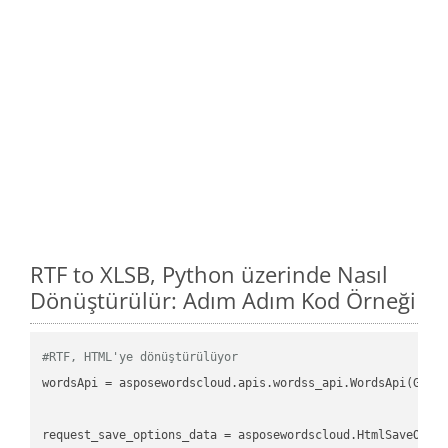
RTF to XLSB, Python üzerinde Nasıl
Dönüştürülür: Adım Adım Kod Örneği
#RTF, HTML'ye dönüştürülüyor
wordsApi
 = asposewordscloud.apis.wordss_api.WordsApi(GetC
request_save_options_data
 = asposewordscloud.HtmlSaveOpti