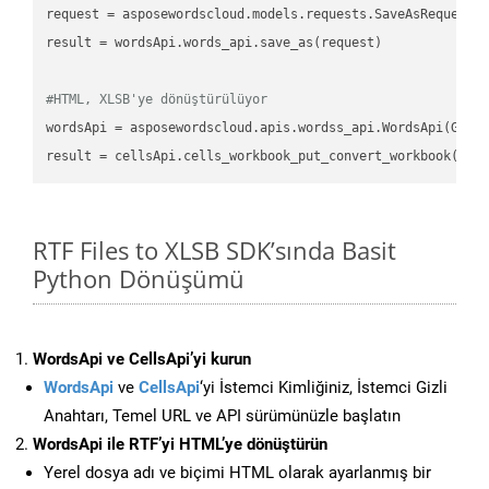
request
result
 = wordsApi.words_api.save_as(request)

#HTML, XLSB'ye dönüştürülüyor
wordsApi
 = asposewordscloud.apis.wordss_api.WordsApi(GetC
result
 = cellsApi.cells_workbook_put_convert_workbook(fil
RTF Files to XLSB SDK’sında Basit
Python Dönüşümü
WordsApi ve CellsApi’yi kurun
WordsApi
ve
CellsApi
‘yi İstemci Kimliğiniz, İstemci Gizli
Anahtarı, Temel URL ve API sürümünüzle başlatın
WordsApi ile RTF’yi HTML’ye dönüştürün
Yerel dosya adı ve biçimi HTML olarak ayarlanmış bir