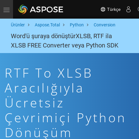
Türkçe
Toggle navigation
Ürünler
Aspose.Total
Python
Conversion
Word'ü şuraya dönüştürXLSB, RTF ila
XLSB FREE Converter veya Python SDK
RTF To XLSB
Aracılığıyla
Ücretsiz
Çevrimiçi Python
Dönüşüm