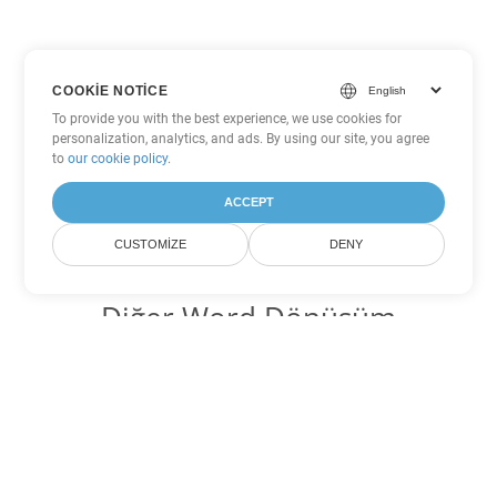
COOKIE NOTICE
To provide you with the best experience, we use cookies for
personalization, analytics, and ads. By using our site, you agree
to
our cookie policy
.
ACCEPT
CUSTOMIZE
DENY
Diğer Word Dönüşüm
Seçenekleri
RTF'yi DOC'ye dönüştür
DOC:
Microsoft Word Binary Format