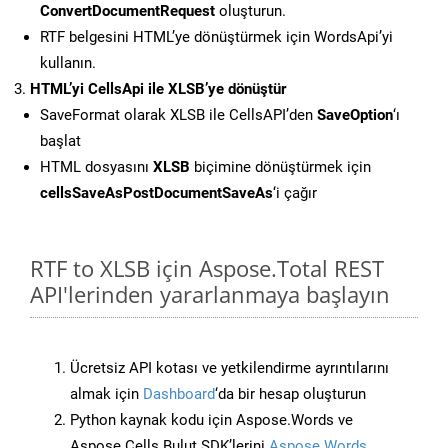
ConvertDocumentRequest
oluşturun.
RTF belgesini HTML’ye dönüştürmek için WordsApi’yi
kullanın.
HTML’yi CellsApi ile XLSB’ye dönüştür
SaveFormat olarak XLSB ile CellsAPI’den
SaveOption
‘ı
başlat
HTML dosyasını
XLSB
biçimine dönüştürmek için
cellsSaveAsPostDocumentSaveAs
‘i çağır
RTF to XLSB için Aspose.Total REST
API'lerinden yararlanmaya başlayın
Ücretsiz API kotası ve yetkilendirme ayrıntılarını
almak için
Dashboard
‘da bir hesap oluşturun
Python kaynak kodu için Aspose.Words ve
Aspose.Cells Bulut SDK’lerini
Aspose.Words