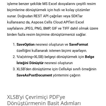
işleme benzer şekilde MS Excel dosyalarını çeşitli resim
biçimlerine dönüştürmek için hızlı ve kolay çözümler
sunar. Doğrudan REST API çağrıları veya SDK’lar
kullansanız da, Aspose.Cells Cloud API’leri Excel
sayfalarını JPEG, PNG, BMP, GIF ve TIFF dahil olmak üzere
birden fazla resim biçimine dönüştürmenizi sağlar.
SaveOption
nesnesi oluşturun ve
SaveFormat
özelliğini kullanarak istenen biçimi ayarlayın.
%!a(string=XLSB) belgeyi dönüştürmek için
Belge
İsteğini Dönüştür
nesnesi oluşturun
XLSB’den dönüştürme için CellsApi sınıfı örneğinin
SaveAsPostDocument
yöntemini çağırın
XLSB’yi Çevrimiçi PDF’ye
Dönüştürmenin Basit Adımları