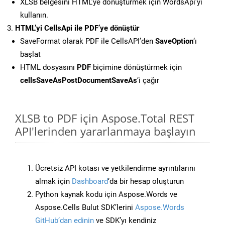
XLSB belgesini HTML’ye dönüştürmek için WordsApi’yi
kullanın.
HTML’yi CellsApi ile PDF’ye dönüştür
SaveFormat olarak PDF ile CellsAPI’den
SaveOption
‘ı
başlat
HTML dosyasını
PDF
biçimine dönüştürmek için
cellsSaveAsPostDocumentSaveAs
‘i çağır
XLSB to PDF için Aspose.Total REST
API'lerinden yararlanmaya başlayın
Ücretsiz API kotası ve yetkilendirme ayrıntılarını
almak için
Dashboard
‘da bir hesap oluşturun
Python kaynak kodu için Aspose.Words ve
Aspose.Cells Bulut SDK’lerini
Aspose.Words
GitHub’dan edinin
ve SDK’yı kendiniz