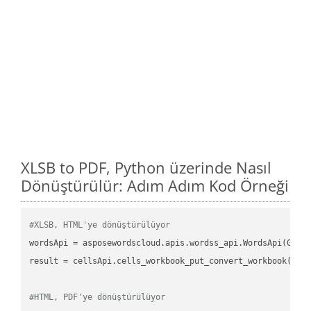
XLSB to PDF, Python üzerinde Nasıl
Dönüştürülür: Adım Adım Kod Örneği
#XLSB, HTML'ye dönüştürülüyor
wordsApi
 = asposewordscloud.apis.wordss_api.WordsApi(GetC
result
 = cellsApi.cells_workbook_put_convert_workbook(fil
#HTML, PDF'ye dönüştürülüyor