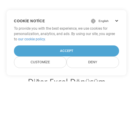
COOKIE NOTICE
To provide you with the best experience, we use cookies for
personalization, analytics, and ads. By using our site, you agree
to
our cookie policy
.
ACCEPT
CUSTOMIZE
DENY
Diğer Excel Dönüşüm
Seçenekleri
XLSB'yi DOC'ye dönüştür
DOC:
Microsoft Word Binary Format
XLSB'yi DOT'ye dönüştür