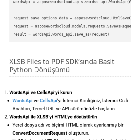
wordsApi
 = asposewordscloud.apis.wordss_api.WordsApi(GetC
request_save_options_data
 = asposewordscloud.HtmlSaveOpti
request
result
XLSB Files to PDF SDK’sında Basit
Python Dönüşümü
WordsApi ve CellsApi’yi kurun
WordsApi
ve
CellsApi
‘yi İstemci Kimliğiniz, İstemci Gizli
Anahtarı, Temel URL ve API sürümünüzle başlatın
WordsApi ile XLSB’yi HTML’ye dönüştürün
Yerel dosya adı ve biçimi HTML olarak ayarlanmış bir
ConvertDocumentRequest
oluşturun.