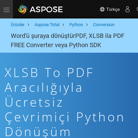
Türkçe
Toggle navigation
Ürünler
Aspose.Total
Python
Conversion
Word'ü şuraya dönüştürPDF, XLSB ila PDF
FREE Converter veya Python SDK
XLSB To PDF
Aracılığıyla
Ücretsiz
Çevrimiçi Python
Dönüşüm