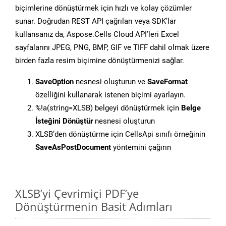
biçimlerine dönüştürmek için hızlı ve kolay çözümler
sunar. Doğrudan REST API çağrıları veya SDK’lar
kullansanız da, Aspose.Cells Cloud API’leri Excel
sayfalarını JPEG, PNG, BMP, GIF ve TIFF dahil olmak üzere
birden fazla resim biçimine dönüştürmenizi sağlar.
SaveOption
nesnesi oluşturun ve
SaveFormat
özelliğini kullanarak istenen biçimi ayarlayın.
%!a(string=XLSB) belgeyi dönüştürmek için
Belge
İsteğini Dönüştür
nesnesi oluşturun
XLSB’den dönüştürme için CellsApi sınıfı örneğinin
SaveAsPostDocument
yöntemini çağırın
XLSB’yi Çevrimiçi PDF’ye
Dönüştürmenin Basit Adımları