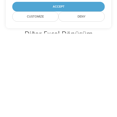
ACCEPT
CUSTOMIZE
DENY
Diğer Excel Dönüşüm
Seçenekleri
XLSB'yi DOC'ye dönüştür
DOC:
Microsoft Word Binary Format
XLSB'yi DOT'ye dönüştür
DOT:
Microsoft Word Template Files
XLSB'yi DOCX'ye dönüştür
DOCX:
Office 2007+ Word Document
XLSB'yi DOCM'ye dönüştür