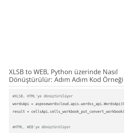
XLSB to WEB, Python üzerinde Nasıl
Dönüştürülür: Adım Adım Kod Örneği
#XLSB, HTML'ye dönüştürülüyor
wordsApi = asposewordscloud.apis.wordss_api.WordsApi(GetC
result = cellsApi.cells_workbook_put_convert_workbook(fil
#HTML, WEB'ye dönüştürülüyor