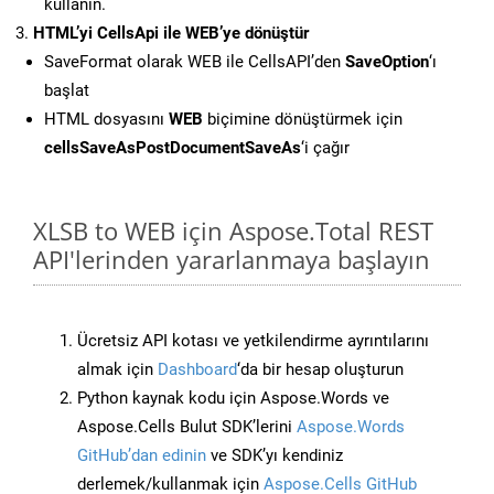
kullanın.
HTML’yi CellsApi ile WEB’ye dönüştür
SaveFormat olarak WEB ile CellsAPI’den
SaveOption
‘ı
başlat
HTML dosyasını
WEB
biçimine dönüştürmek için
cellsSaveAsPostDocumentSaveAs
‘i çağır
XLSB to WEB için Aspose.Total REST
API'lerinden yararlanmaya başlayın
Ücretsiz API kotası ve yetkilendirme ayrıntılarını
almak için
Dashboard
‘da bir hesap oluşturun
Python kaynak kodu için Aspose.Words ve
Aspose.Cells Bulut SDK’lerini
Aspose.Words
GitHub’dan edinin
ve SDK’yı kendiniz
derlemek/kullanmak için
Aspose.Cells GitHub