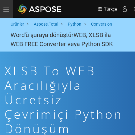
Türkçe
Toggle navigation
Ürünler
Aspose.Total
Python
Conversion
Word'ü şuraya dönüştürWEB, XLSB ila
WEB FREE Converter veya Python SDK
XLSB To WEB
Aracılığıyla
Ücretsiz
Çevrimiçi Python
Dönüşüm