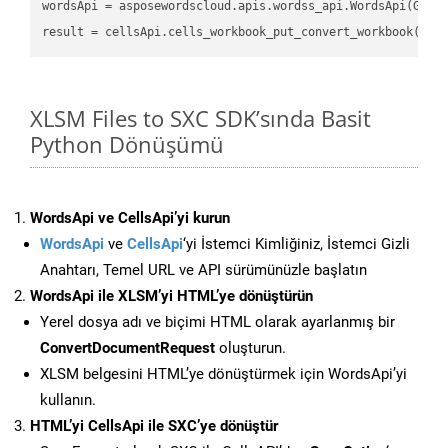
wordsApi
 = asposewordscloud.apis.wordss_api.WordsApi(GetC
result
 = cellsApi.cells_workbook_put_convert_workbook(fil
XLSM Files to SXC SDK’sında Basit
Python Dönüşümü
WordsApi ve CellsApi’yi kurun
WordsApi
ve
CellsApi
‘yi İstemci Kimliğiniz, İstemci Gizli
Anahtarı, Temel URL ve API sürümünüzle başlatın
WordsApi ile XLSM’yi HTML’ye dönüştürün
Yerel dosya adı ve biçimi HTML olarak ayarlanmış bir
ConvertDocumentRequest
oluşturun.
XLSM belgesini HTML’ye dönüştürmek için WordsApi’yi
kullanın.
HTML’yi CellsApi ile SXC’ye dönüştür