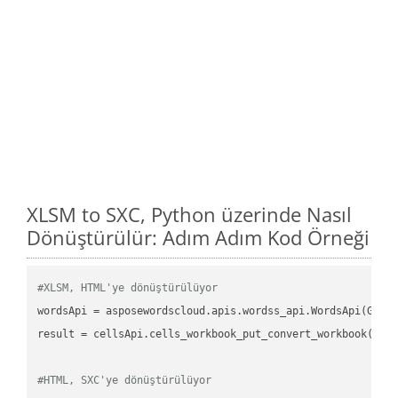
XLSM to SXC, Python üzerinde Nasıl
Dönüştürülür: Adım Adım Kod Örneği
#XLSM, HTML'ye dönüştürülüyor
wordsApi
 = asposewordscloud.apis.wordss_api.WordsApi(GetC
result
 = cellsApi.cells_workbook_put_convert_workbook(fil
#HTML, SXC'ye dönüştürülüyor