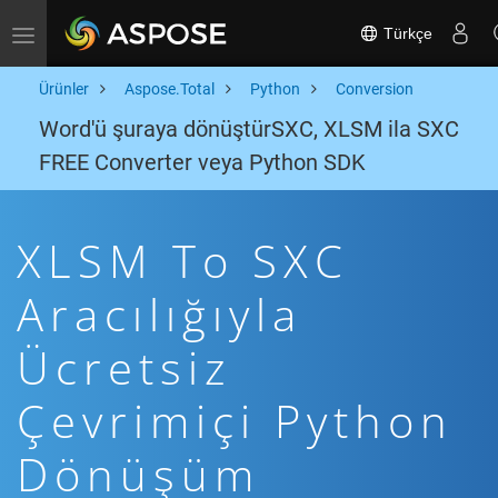
Türkçe
Toggle navigation
Ürünler
Aspose.Total
Python
Conversion
Word'ü şuraya dönüştürSXC, XLSM ila SXC
FREE Converter veya Python SDK
XLSM To SXC
Aracılığıyla
Ücretsiz
Çevrimiçi Python
Dönüşüm