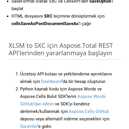
SaveFormat olarak SXC ile CellsAPI’den
SaveOption
‘ı
başlat
HTML dosyasını
SXC
biçimine dönüştürmek için
cellsSaveAsPostDocumentSaveAs
‘i çağır
XLSM to SXC için Aspose.Total REST
API'lerinden yararlanmaya başlayın
Ücretsiz API kotası ve yetkilendirme ayrıntılarını
almak için
Dashboard
‘da bir hesap oluşturun
Python kaynak kodu için Aspose.Words ve
Aspose.Cells Bulut SDK’lerini
Aspose.Words
GitHub’dan edinin
ve SDK’yı kendiniz
derlemek/kullanmak için
Aspose.Cells GitHub
deposu veya alternatif indirme seçenekleri için
Sürümler
‘e gidin.