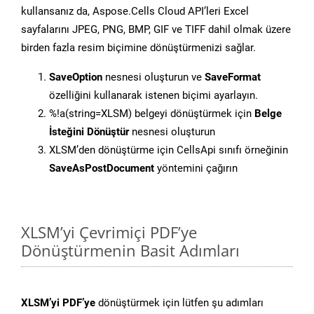
kullansanız da, Aspose.Cells Cloud API’leri Excel
sayfalarını JPEG, PNG, BMP, GIF ve TIFF dahil olmak üzere
birden fazla resim biçimine dönüştürmenizi sağlar.
SaveOption
nesnesi oluşturun ve
SaveFormat
özelliğini kullanarak istenen biçimi ayarlayın.
%!a(string=XLSM) belgeyi dönüştürmek için
Belge
İsteğini Dönüştür
nesnesi oluşturun
XLSM’den dönüştürme için CellsApi sınıfı örneğinin
SaveAsPostDocument
yöntemini çağırın
XLSM’yi Çevrimiçi PDF’ye
Dönüştürmenin Basit Adımları
XLSM’yi PDF’ye
dönüştürmek için lütfen şu adımları