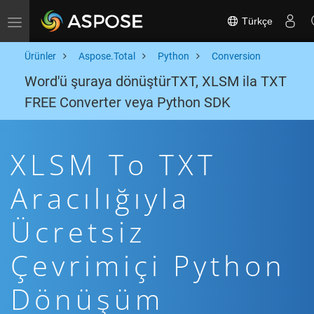
Türkçe
Toggle navigation
Ürünler
Aspose.Total
Python
Conversion
Word'ü şuraya dönüştürTXT, XLSM ila TXT
FREE Converter veya Python SDK
XLSM To TXT
Aracılığıyla
Ücretsiz
Çevrimiçi Python
Dönüşüm