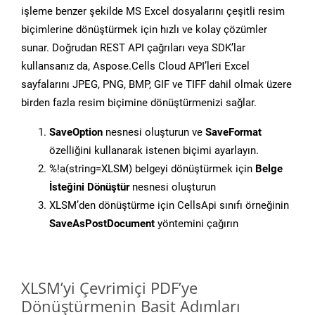
işleme benzer şekilde MS Excel dosyalarını çeşitli resim
biçimlerine dönüştürmek için hızlı ve kolay çözümler
sunar. Doğrudan REST API çağrıları veya SDK’lar
kullansanız da, Aspose.Cells Cloud API’leri Excel
sayfalarını JPEG, PNG, BMP, GIF ve TIFF dahil olmak üzere
birden fazla resim biçimine dönüştürmenizi sağlar.
SaveOption
nesnesi oluşturun ve
SaveFormat
özelliğini kullanarak istenen biçimi ayarlayın.
%!a(string=XLSM) belgeyi dönüştürmek için
Belge
İsteğini Dönüştür
nesnesi oluşturun
XLSM’den dönüştürme için CellsApi sınıfı örneğinin
SaveAsPostDocument
yöntemini çağırın
XLSM’yi Çevrimiçi PDF’ye
Dönüştürmenin Basit Adımları