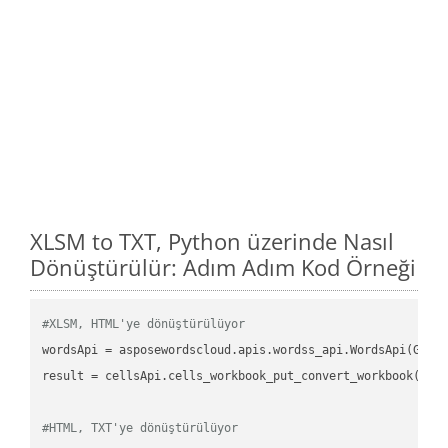
XLSM to TXT, Python üzerinde Nasıl
Dönüştürülür: Adım Adım Kod Örneği
#XLSM, HTML'ye dönüştürülüyor
wordsApi
 = asposewordscloud.apis.wordss_api.WordsApi(GetC
result
 = cellsApi.cells_workbook_put_convert_workbook(fil
#HTML, TXT'ye dönüştürülüyor