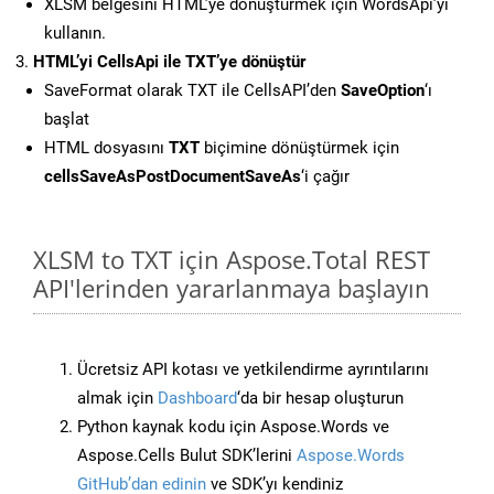
XLSM belgesini HTML’ye dönüştürmek için WordsApi’yi
kullanın.
HTML’yi CellsApi ile TXT’ye dönüştür
SaveFormat olarak TXT ile CellsAPI’den
SaveOption
‘ı
başlat
HTML dosyasını
TXT
biçimine dönüştürmek için
cellsSaveAsPostDocumentSaveAs
‘i çağır
XLSM to TXT için Aspose.Total REST
API'lerinden yararlanmaya başlayın
Ücretsiz API kotası ve yetkilendirme ayrıntılarını
almak için
Dashboard
‘da bir hesap oluşturun
Python kaynak kodu için Aspose.Words ve
Aspose.Cells Bulut SDK’lerini
Aspose.Words
GitHub’dan edinin
ve SDK’yı kendiniz