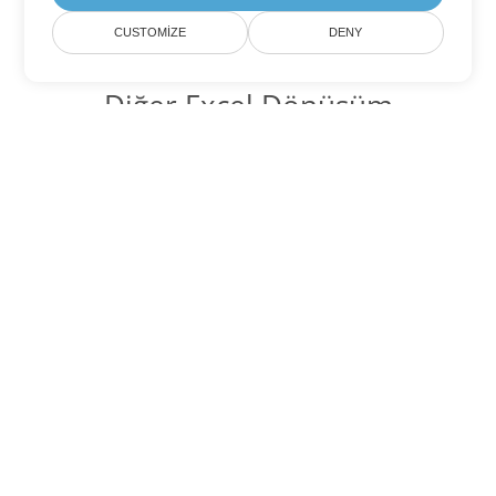
CUSTOMIZE
DENY
Diğer Excel Dönüşüm
Seçenekleri
XLSM'yi DOC'ye dönüştür
DOC:
Microsoft Word Binary Format
XLSM'yi DOT'ye dönüştür
DOT:
Microsoft Word Template Files
XLSM'yi DOCX'ye dönüştür
DOCX:
Office 2007+ Word Document
XLSM'yi DOCM'ye dönüştür
DOCM:
Microsoft Word 2007 Marco File