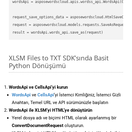
wordsApi
 = asposewordscloud.apis.wordss_api.WordsApi(GetC
request_save_options_data
 = asposewordscloud.HtmlSaveOpti
request
result
XLSM Files to TXT SDK’sında Basit
Python Dönüşümü
WordsApi ve CellsApi’yi kurun
WordsApi
ve
CellsApi
‘yi İstemci Kimliğiniz, İstemci Gizli
Anahtarı, Temel URL ve API sürümünüzle başlatın
WordsApi ile XLSM’yi HTML’ye dönüştürün
Yerel dosya adı ve biçimi HTML olarak ayarlanmış bir
ConvertDocumentRequest
oluşturun.