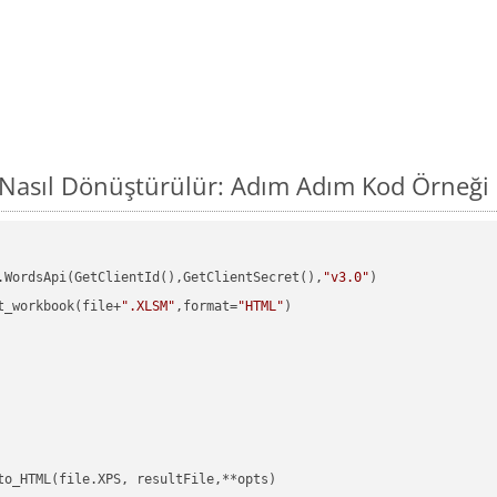
 Nasıl Dönüştürülür: Adım Adım Kod Örneği
.WordsApi(GetClientId(),GetClientSecret(),
"v3.0"
)

t_workbook(file+
".XLSM"
,format=
"HTML"
)
