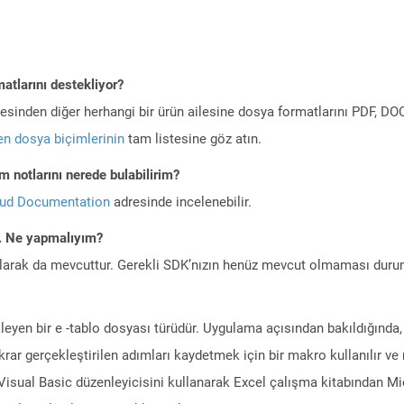
atlarını destekliyor?
ilesinden diğer herhangi bir ürün ailesine dosya formatlarını PDF, 
n dosya biçimlerinin
tam listesine göz atın.
 notlarını nerede bulabilirim?
oud Documentation
adresinde incelenebilir.
m. Ne yapmalıyım?
larak da mevcuttur. Gerekli SDK’nızın henüz mevcut olmaması duru
leyen bir e -tablo dosyası türüdür. Uygulama açısından bakıldığında,
ekrar gerçekleştirilen adımları kaydetmek için bir makro kullanılır ve
, Visual Basic düzenleyicisini kullanarak Excel çalışma kitabından M