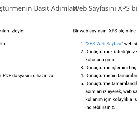
ştürmenin Basit Adımları
Web Sayfasını XPS 
ları izleyin:
Bir web sayfasını XPS biçimine 
din.
“XPS Web Sayfası”
web sit
Dönüştürmek istediğiniz w
kutusuna girin.
Dönüştürme işlemini başl
 PDF dosyasını cihazınıza
Dönüştürmenin tamamlan
Dönüştürme tamamlandıkta
adımları izleyerek, web sa
kullanım için kolaylıkla i
indirebilirsiniz.