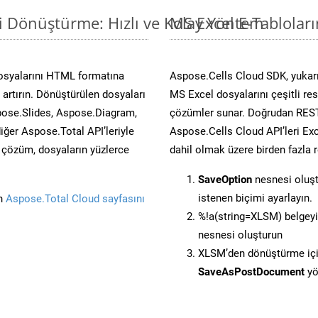
i Dönüştürme: Hızlı ve Kolay Yöntem
MS Excel E-Tablolar
osyalarını HTML formatına
Aspose.Cells Cloud SDK, yukarı
artırın. Dönüştürülen dosyaları
MS Excel dosyalarını çeşitli re
ose.Slides, Aspose.Diagram,
çözümler sunar. Doğrudan REST 
er Aspose.Total API’leriyle
Aspose.Cells Cloud API’leri Exc
ü çözüm, dosyaların yüzlerce
dahil olmak üzere birden fazla 
SaveOption
nesnesi oluş
istenen biçimi ayarlayın.
in
Aspose.Total Cloud sayfasını
%!a(string=XLSM) belgey
nesnesi oluşturun
XLSM’den dönüştürme için
SaveAsPostDocument
yö