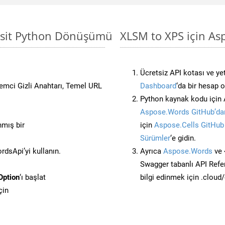
Basit Python Dönüşümü
XLSM to XPS için As
Ücretsiz API kotası ve yet
stemci Gizli Anahtarı, Temel URL
Dashboard
‘da bir hesap 
Python kaynak kodu için 
Aspose.Words GitHub’dan
nmış bir
için
Aspose.Cells GitHub
Sürümler
‘e gidin.
dsApi’yi kullanın.
Ayrıca
Aspose.Words
ve 
Swagger tabanlı API Refe
Option
‘ı başlat
bilgi edinmek için .cloud
çin