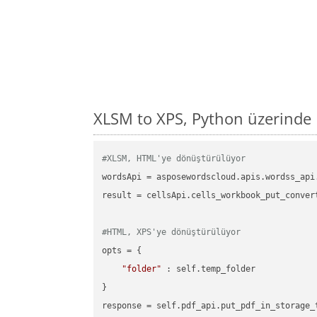
XLSM to XPS, Python üzerinde
#XLSM, HTML'ye dönüştürülüyor
wordsApi = asposewordscloud.apis.wordss_api
result = cellsApi.cells_workbook_put_conver
#HTML, XPS'ye dönüştürülüyor
opts = {

"folder"
 : self.temp_folder

}
