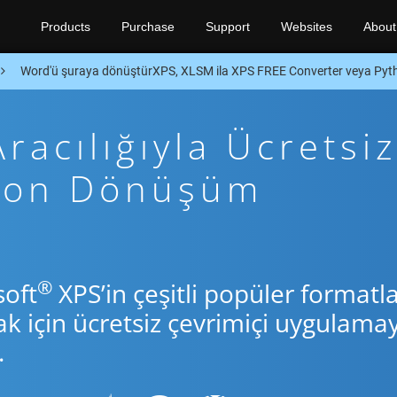
Products
Purchase
Support
Websites
About
Word'ü şuraya dönüştürXPS, XLSM ila XPS FREE Converter veya Py
acılığıyla Ücretsiz
thon Dönüşüm
®
soft
XPS’in çeşitli popüler formatla
için ücretsiz çevrimiçi uygulamay
.