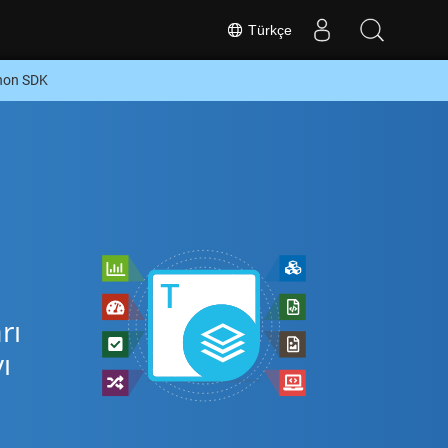
Türkçe
thon SDK
rı
ı