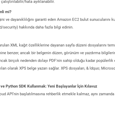
lıştırılabilir/hata ayıklanabilir.
nli mi?
ini ve dayanıklılığını garanti eden Amazon EC2 bulut sunucularını ku
/security) hakkında daha fazla bilgi edinin.
rulan XML kağıt özelliklerine dayanan sayfa düzeni dosyalarını tems
mine benzer, ancak bir belgenin düzen, görünüm ve yazdırma bilgileri
ncak birçok nedenden dolayı PDF'nin sahip olduğu kadar popülerlik 
lan olarak XPS belge yazarı sağlar. XPS dosyaları, & ldquo; Microso
 ve Python SDK Kullanmak: Yeni Başlayanlar İçin Kılavuz
ud API’nin başlatılmasına rehberlik etmekle kalmaz, aynı zamanda g