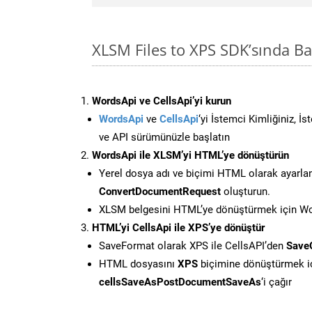
XLSM Files to XPS SDK’sında 
WordsApi ve CellsApi’yi kurun
WordsApi
ve
CellsApi
‘yi İstemci Kimliğiniz, İ
ve API sürümünüzle başlatın
WordsApi ile XLSM’yi HTML’ye dönüştürün
Yerel dosya adı ve biçimi HTML olarak ayarla
ConvertDocumentRequest
oluşturun.
XLSM belgesini HTML’ye dönüştürmek için Wor
HTML’yi CellsApi ile XPS’ye dönüştür
SaveFormat olarak XPS ile CellsAPI’den
Save
HTML dosyasını
XPS
biçimine dönüştürmek i
cellsSaveAsPostDocumentSaveAs
‘i çağır