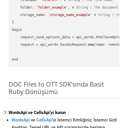
    folder: 
'folder_example'
, 
# String | The document fol
    storage_name: 
'storage_name_example'
# String | stora
}

begin

    request_save_options_data = api_words.HtmlSaveOptions
    request = api_words.SaveAsRequest.
new
(name: remote_nam
DOC Files to OTT SDK’sında Basit
Ruby Dönüşümü
WordsApi ve CellsApi’yi kurun
WordsApi
ve
CellsApi
‘yi İstemci Kimliğiniz, İstemci Gizli
Anahtarı, Temel URL ve API sürümünüzle başlatın