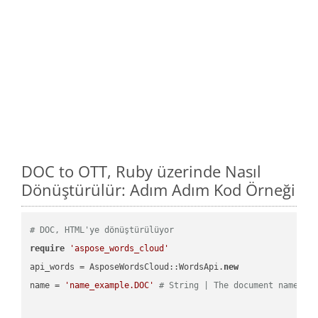
DOC to OTT, Ruby üzerinde Nasıl
Dönüştürülür: Adım Adım Kod Örneği
# DOC, HTML'ye dönüştürülüyor
require
'aspose_words_cloud'
api_words = AsposeWordsCloud::WordsApi.
new
name = 
'name_example.DOC'
# String | The document name.