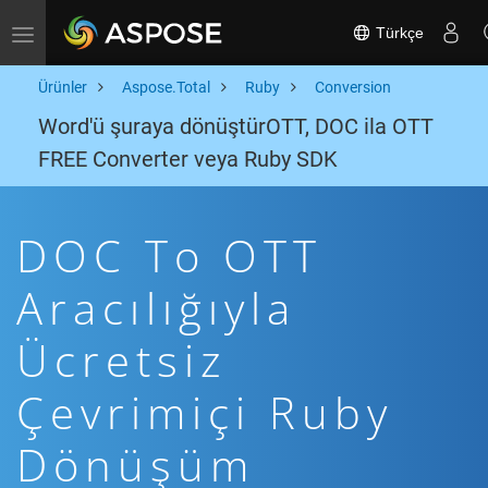
Türkçe
Toggle navigation
Ürünler
Aspose.Total
Ruby
Conversion
Word'ü şuraya dönüştürOTT, DOC ila OTT
FREE Converter veya Ruby SDK
DOC To OTT
Aracılığıyla
Ücretsiz
Çevrimiçi Ruby
Dönüşüm