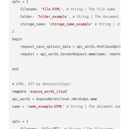
opts = { 

    filename: 
'file.HTML'
, 
# String | The file name.
    folder: 
'folder_example'
, 
# String | The document fol
    storage_name: 
'storage_name_example'
# String | stora
}

begin

    request_save_options_data = api_words.HtmlSaveOptions
    request = api_words.SaveAsRequest.
new
(name: remote_nam
end

# HTML, OTT'ye dönüştürülüyor
require
'aspose_words_cloud'
api_words = AsposeWordsCloud::WordsApi.
new
name = 
'name_example.HTML'
# String | The document name.
opts = { 

    filename: 
'file.OTT'
, 
# String | The file name.