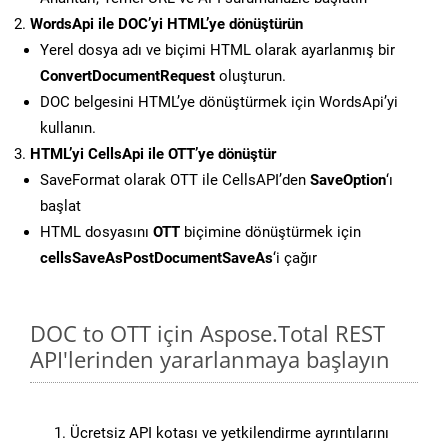
WordsApi ile DOC’yi HTML’ye dönüştürün
Yerel dosya adı ve biçimi HTML olarak ayarlanmış bir
ConvertDocumentRequest
oluşturun.
DOC belgesini HTML’ye dönüştürmek için WordsApi’yi
kullanın.
HTML’yi CellsApi ile OTT’ye dönüştür
SaveFormat olarak OTT ile CellsAPI’den
SaveOption
‘ı
başlat
HTML dosyasını
OTT
biçimine dönüştürmek için
cellsSaveAsPostDocumentSaveAs
‘i çağır
DOC to OTT için Aspose.Total REST
API'lerinden yararlanmaya başlayın
Ücretsiz API kotası ve yetkilendirme ayrıntılarını