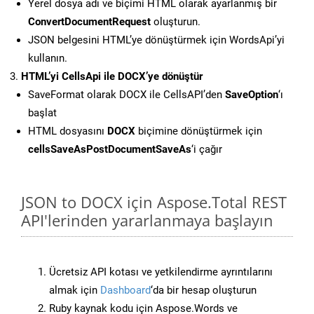
Yerel dosya adı ve biçimi HTML olarak ayarlanmış bir
ConvertDocumentRequest
oluşturun.
JSON belgesini HTML’ye dönüştürmek için WordsApi’yi
kullanın.
HTML’yi CellsApi ile DOCX’ye dönüştür
SaveFormat olarak DOCX ile CellsAPI’den
SaveOption
‘ı
başlat
HTML dosyasını
DOCX
biçimine dönüştürmek için
cellsSaveAsPostDocumentSaveAs
‘i çağır
JSON to DOCX için Aspose.Total REST
API'lerinden yararlanmaya başlayın
Ücretsiz API kotası ve yetkilendirme ayrıntılarını
almak için
Dashboard
‘da bir hesap oluşturun
Ruby kaynak kodu için Aspose.Words ve