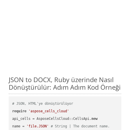
JSON to DOCX, Ruby üzerinde Nasıl
Dönüştürülür: Adım Adım Kod Örneği
# JSON, HTML'ye dönüştürülüyor
require
'aspose_cells_cloud'
api_cells = AsposeCellsCloud::CellsApi.
new
name = 
'file.JSON'
# String | The document name.