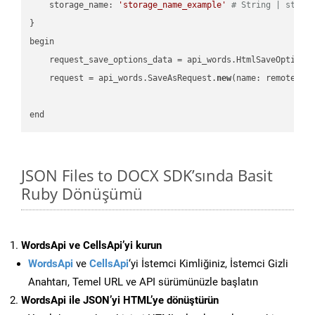
    storage_name: 
'storage_name_example'
# String | stora
}

begin

    request_save_options_data = api_words.HtmlSaveOptions
    request = api_words.SaveAsRequest.
new
(name: remote_nam
JSON Files to DOCX SDK’sında Basit
Ruby Dönüşümü
WordsApi ve CellsApi’yi kurun
WordsApi
ve
CellsApi
‘yi İstemci Kimliğiniz, İstemci Gizli
Anahtarı, Temel URL ve API sürümünüzle başlatın
WordsApi ile JSON’yi HTML’ye dönüştürün