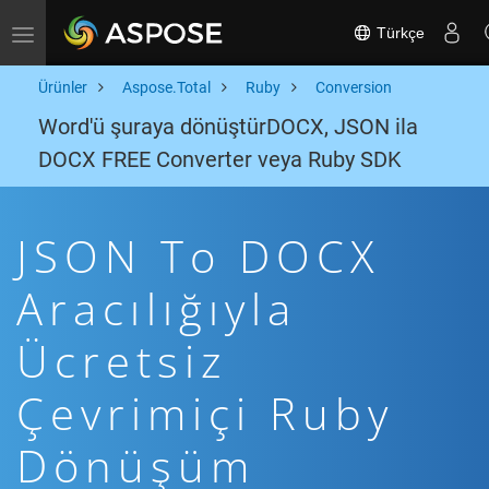
Türkçe
Toggle navigation
Ürünler
Aspose.Total
Ruby
Conversion
Word'ü şuraya dönüştürDOCX, JSON ila
DOCX FREE Converter veya Ruby SDK
JSON To DOCX
Aracılığıyla
Ücretsiz
Çevrimiçi Ruby
Dönüşüm