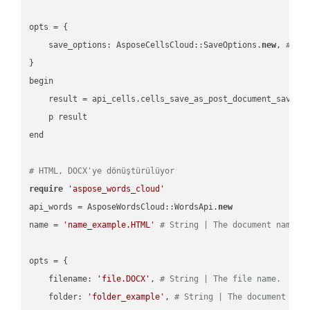
opts = { 

    save_options: AsposeCellsCloud::SaveOptions.
new
, 
# Sa
}

begin

    result = api_cells.cells_save_as_post_document_save_a
    p result

end

# HTML, DOCX'ye dönüştürülüyor
require
'aspose_words_cloud'
api_words = AsposeWordsCloud::WordsApi.
new
name = 
'name_example.HTML'
# String | The document name.
opts = { 

    filename: 
'file.DOCX'
, 
# String | The file name.
    folder: 
'folder_example'
, 
# String | The document fol