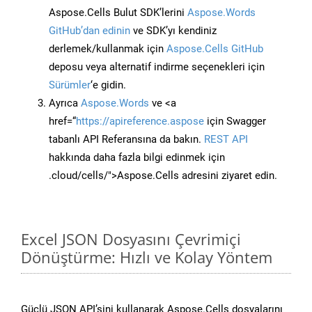
Aspose.Cells Bulut SDK’lerini
Aspose.Words
GitHub’dan edinin
ve SDK’yı kendiniz
derlemek/kullanmak için
Aspose.Cells GitHub
deposu veya alternatif indirme seçenekleri için
Sürümler
‘e gidin.
Ayrıca
Aspose.Words
ve <a
href=“
https://apireference.aspose
için Swagger
tabanlı API Referansına da bakın.
REST API
hakkında daha fazla bilgi edinmek için
.cloud/cells/">Aspose.Cells adresini ziyaret edin.
Excel JSON Dosyasını Çevrimiçi
Dönüştürme: Hızlı ve Kolay Yöntem
Güçlü JSON API’sini kullanarak Aspose.Cells dosyalarını