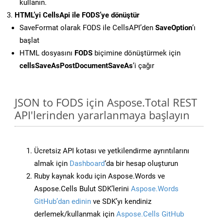
kullanın.
HTML’yi CellsApi ile FODS’ye dönüştür
SaveFormat olarak FODS ile CellsAPI’den
SaveOption
‘ı
başlat
HTML dosyasını
FODS
biçimine dönüştürmek için
cellsSaveAsPostDocumentSaveAs
‘i çağır
JSON to FODS için Aspose.Total REST
API'lerinden yararlanmaya başlayın
Ücretsiz API kotası ve yetkilendirme ayrıntılarını
almak için
Dashboard
‘da bir hesap oluşturun
Ruby kaynak kodu için Aspose.Words ve
Aspose.Cells Bulut SDK’lerini
Aspose.Words
GitHub’dan edinin
ve SDK’yı kendiniz
derlemek/kullanmak için
Aspose.Cells GitHub