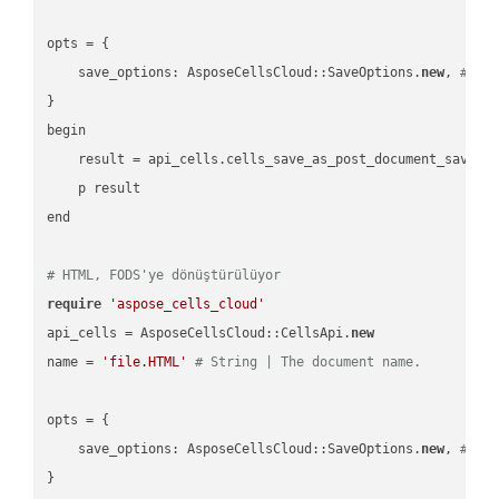
opts = { 

    save_options: AsposeCellsCloud::SaveOptions.
new
, 
# Sa
}

begin

    result = api_cells.cells_save_as_post_document_save_a
    p result

end

# HTML, FODS'ye dönüştürülüyor
require
'aspose_cells_cloud'
api_cells = AsposeCellsCloud::CellsApi.
new
name = 
'file.HTML'
# String | The document name.
opts = { 

    save_options: AsposeCellsCloud::SaveOptions.
new
, 
# Sa
}
