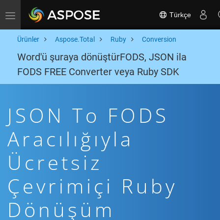
Türkçe
Toggle navigation
Ürünler
Aspose.Total
Ruby
Conversion
Word'ü şuraya dönüştürFODS, JSON ila
FODS FREE Converter veya Ruby SDK
JSON To FODS
Aracılığıyla
Ücretsiz
Çevrimiçi Ruby
Dönüşüm