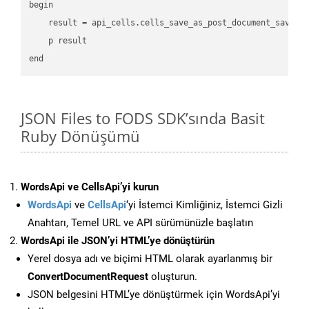
begin

    result = api_cells.cells_save_as_post_document_save_a
    p result

JSON Files to FODS SDK’sında Basit
Ruby Dönüşümü
WordsApi ve CellsApi’yi kurun
WordsApi
ve
CellsApi
‘yi İstemci Kimliğiniz, İstemci Gizli
Anahtarı, Temel URL ve API sürümünüzle başlatın
WordsApi ile JSON’yi HTML’ye dönüştürün
Yerel dosya adı ve biçimi HTML olarak ayarlanmış bir
ConvertDocumentRequest
oluşturun.
JSON belgesini HTML’ye dönüştürmek için WordsApi’yi