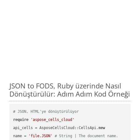
JSON to FODS, Ruby üzerinde Nasıl
Dönüştürülür: Adım Adım Kod Örneği
# JSON, HTML'ye dönüştürülüyor
require
'aspose_cells_cloud'
api_cells = AsposeCellsCloud::CellsApi.
new
name = 
'file.JSON'
# String | The document name.