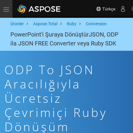
Türkçe
Toggle navigation
Ürünler
Aspose.Total
Ruby
Conversion
PowerPoint'i Şuraya DönüştürJSON, ODP
ila JSON FREE Converter veya Ruby SDK
ODP To JSON
Aracılığıyla
Ücretsiz
Çevrimiçi Ruby
Dönüşüm