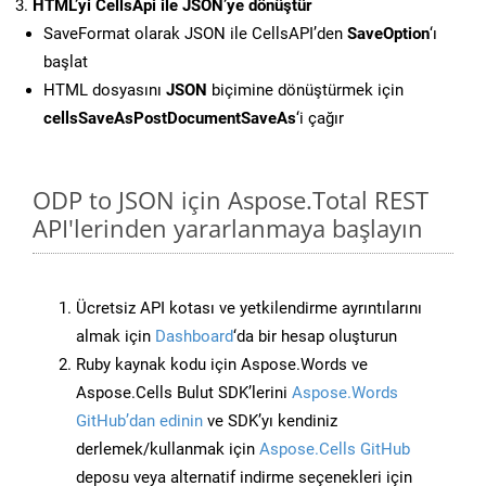
HTML’yi CellsApi ile JSON’ye dönüştür
SaveFormat olarak JSON ile CellsAPI’den
SaveOption
‘ı
başlat
HTML dosyasını
JSON
biçimine dönüştürmek için
cellsSaveAsPostDocumentSaveAs
‘i çağır
ODP to JSON için Aspose.Total REST
API'lerinden yararlanmaya başlayın
Ücretsiz API kotası ve yetkilendirme ayrıntılarını
almak için
Dashboard
‘da bir hesap oluşturun
Ruby kaynak kodu için Aspose.Words ve
Aspose.Cells Bulut SDK’lerini
Aspose.Words
GitHub’dan edinin
ve SDK’yı kendiniz
derlemek/kullanmak için
Aspose.Cells GitHub
deposu veya alternatif indirme seçenekleri için