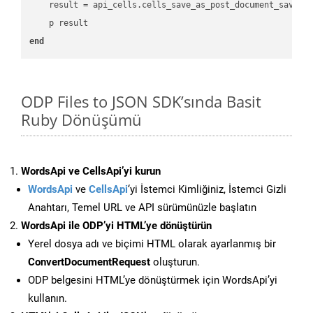
    result = api_cells.cells_save_as_post_document_save_a
end
ODP Files to JSON SDK’sında Basit
Ruby Dönüşümü
WordsApi ve CellsApi’yi kurun
WordsApi
ve
CellsApi
‘yi İstemci Kimliğiniz, İstemci Gizli
Anahtarı, Temel URL ve API sürümünüzle başlatın
WordsApi ile ODP’yi HTML’ye dönüştürün
Yerel dosya adı ve biçimi HTML olarak ayarlanmış bir
ConvertDocumentRequest
oluşturun.
ODP belgesini HTML’ye dönüştürmek için WordsApi’yi
kullanın.