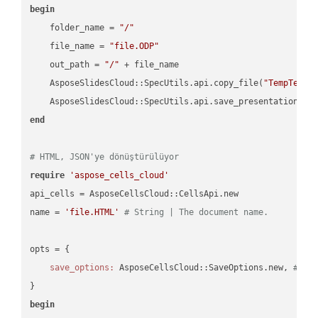
begin
    folder_name = 
"/"
    file_name = 
"file.ODP"
    out_path = 
"/"
 + file_name

    AsposeSlidesCloud::SpecUtils.api.copy_file(
"TempTests
    AsposeSlidesCloud::SpecUtils.api.save_presentation(fi
end
# HTML, JSON'ye dönüştürülüyor
require
'aspose_cells_cloud'
api_cells = AsposeCellsCloud::CellsApi.new

name = 
'file.HTML'
# String | The document name.
opts = { 

save_options:
 AsposeCellsCloud::SaveOptions.new, 
# Sa
begin