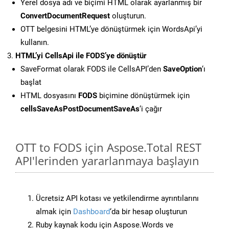
Yerel dosya adı ve biçimi HTML olarak ayarlanmış bir
ConvertDocumentRequest
oluşturun.
OTT belgesini HTML’ye dönüştürmek için WordsApi’yi
kullanın.
HTML’yi CellsApi ile FODS’ye dönüştür
SaveFormat olarak FODS ile CellsAPI’den
SaveOption
‘ı
başlat
HTML dosyasını
FODS
biçimine dönüştürmek için
cellsSaveAsPostDocumentSaveAs
‘i çağır
OTT to FODS için Aspose.Total REST
API'lerinden yararlanmaya başlayın
Ücretsiz API kotası ve yetkilendirme ayrıntılarını
almak için
Dashboard
‘da bir hesap oluşturun
Ruby kaynak kodu için Aspose.Words ve