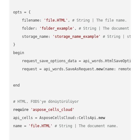
opts = { 

    filename: 
'file.HTML'
, 
# String | The file name.
    folder: 
'folder_example'
, 
# String | The document fol
    storage_name: 
'storage_name_example'
# String | stora
}

begin

    request_save_options_data = api_words.HtmlSaveOptions
    request = api_words.SaveAsRequest.
new
(name: remote_nam
end

# HTML, FODS'ye dönüştürülüyor
require
'aspose_cells_cloud'
api_cells = AsposeCellsCloud::CellsApi.
new
name = 
'file.HTML'
# String | The document name.