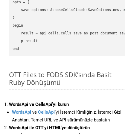
opts = { 

    save_options: AsposeCellsCloud::SaveOptions.
new
, 
# Sa
}

begin

    result = api_cells.cells_save_as_post_document_save_a
    p result

OTT Files to FODS SDK’sında Basit
Ruby Dönüşümü
WordsApi ve CellsApi’yi kurun
WordsApi
ve
CellsApi
‘yi İstemci Kimliğiniz, İstemci Gizli
Anahtarı, Temel URL ve API sürümünüzle başlatın
WordsApi ile OTT’yi HTML’ye dönüştürün