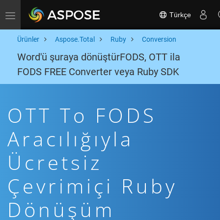
Türkçe
Toggle navigation
Ürünler
Aspose.Total
Ruby
Conversion
Word'ü şuraya dönüştürFODS, OTT ila
FODS FREE Converter veya Ruby SDK
OTT To FODS
Aracılığıyla
Ücretsiz
Çevrimiçi Ruby
Dönüşüm