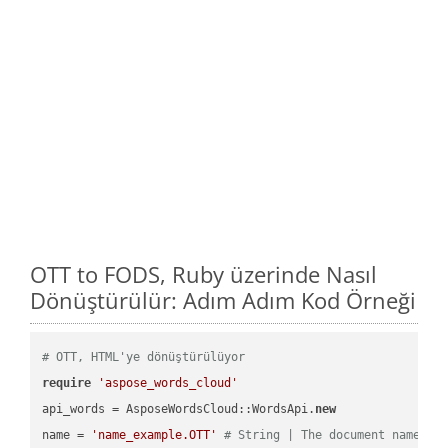
OTT to FODS, Ruby üzerinde Nasıl
Dönüştürülür: Adım Adım Kod Örneği
# OTT, HTML'ye dönüştürülüyor
require
'aspose_words_cloud'
api_words = AsposeWordsCloud::WordsApi.
new
name = 
'name_example.OTT'
# String | The document name.