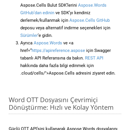
Aspose.Cells Bulut SDK’lerini
Aspose.Words
GitHub’dan edinin
ve SDK’yı kendiniz
derlemek/kullanmak için
Aspose.Cells GitHub
deposu veya alternatif indirme seçenekleri için
Sürümler
‘e gidin.
Ayrıca
Aspose.Words
ve <a
href=“
https://apireference.aspose
için Swagger
tabanlı API Referansına da bakın.
REST API
hakkında daha fazla bilgi edinmek için
.cloud/cells/">Aspose.Cells adresini ziyaret edin.
Word OTT Dosyasını Çevrimiçi
Dönüştürme: Hızlı ve Kolay Yöntem
Güçlü OTT API’sini kullanarak Aspose.Words dosyalarını