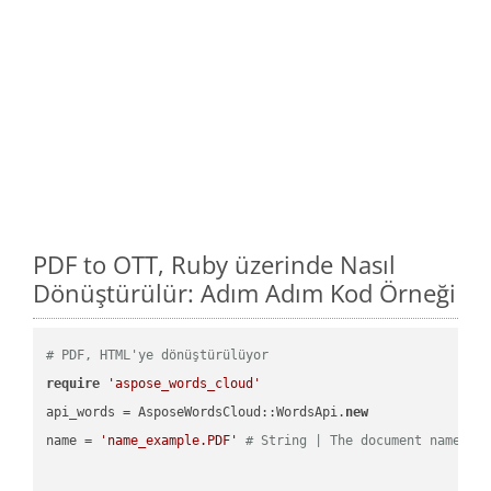
PDF to OTT, Ruby üzerinde Nasıl
Dönüştürülür: Adım Adım Kod Örneği
# PDF, HTML'ye dönüştürülüyor
require
'aspose_words_cloud'
api_words = AsposeWordsCloud::WordsApi.
new
name = 
'name_example.PDF'
# String | The document name.