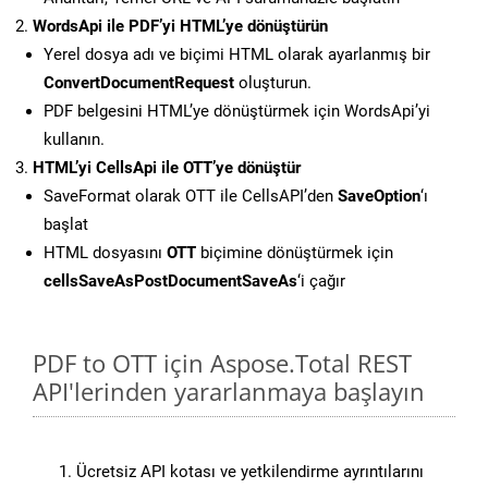
WordsApi ile PDF’yi HTML’ye dönüştürün
Yerel dosya adı ve biçimi HTML olarak ayarlanmış bir
ConvertDocumentRequest
oluşturun.
PDF belgesini HTML’ye dönüştürmek için WordsApi’yi
kullanın.
HTML’yi CellsApi ile OTT’ye dönüştür
SaveFormat olarak OTT ile CellsAPI’den
SaveOption
‘ı
başlat
HTML dosyasını
OTT
biçimine dönüştürmek için
cellsSaveAsPostDocumentSaveAs
‘i çağır
PDF to OTT için Aspose.Total REST
API'lerinden yararlanmaya başlayın
Ücretsiz API kotası ve yetkilendirme ayrıntılarını