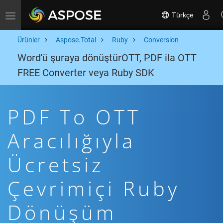
Türkçe
Toggle navigation
Ürünler
Aspose.Total
Ruby
Conversion
Word'ü şuraya dönüştürOTT, PDF ila OTT
FREE Converter veya Ruby SDK
PDF To OTT
Aracılığıyla
Ücretsiz
Çevrimiçi Ruby
Dönüşüm