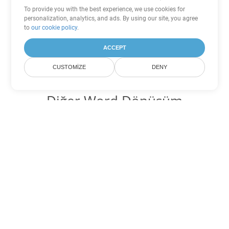
To provide you with the best experience, we use cookies for
personalization, analytics, and ads. By using our site, you agree
to
our cookie policy
.
ACCEPT
CUSTOMIZE
DENY
Diğer Word Dönüşüm
Seçenekleri
PDF'yi DOC'ye dönüştür
DOC:
Microsoft Word Binary Format
PDF'yi DOT'ye dönüştür
DOT:
Microsoft Word Template Files
PDF'yi DOCX'ye dönüştür