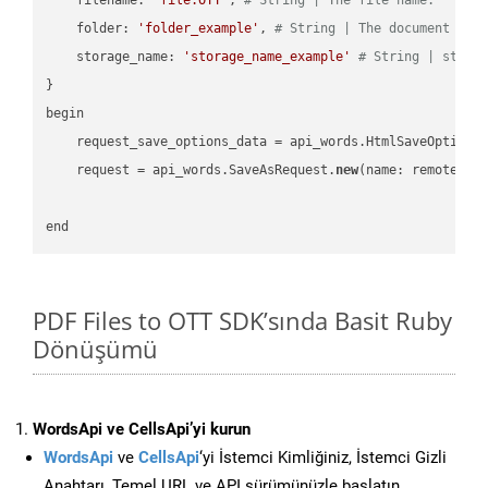
    folder: 
'folder_example'
, 
# String | The document fol
    storage_name: 
'storage_name_example'
# String | stora
}

begin

    request_save_options_data = api_words.HtmlSaveOptions
    request = api_words.SaveAsRequest.
new
(name: remote_nam
PDF Files to OTT SDK’sında Basit Ruby
Dönüşümü
WordsApi ve CellsApi’yi kurun
WordsApi
ve
CellsApi
‘yi İstemci Kimliğiniz, İstemci Gizli
Anahtarı, Temel URL ve API sürümünüzle başlatın