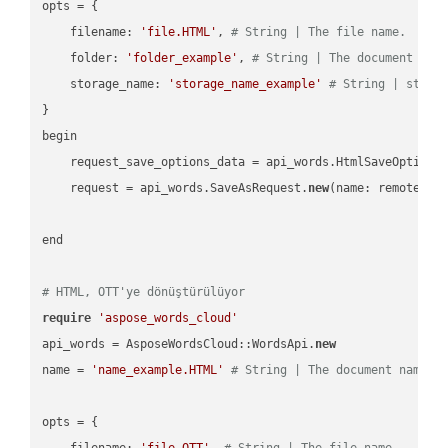
opts = { 

    filename: 
'file.HTML'
, 
# String | The file name.
    folder: 
'folder_example'
, 
# String | The document fol
    storage_name: 
'storage_name_example'
# String | stora
}

begin

    request_save_options_data = api_words.HtmlSaveOptions
    request = api_words.SaveAsRequest.
new
(name: remote_nam
end

# HTML, OTT'ye dönüştürülüyor
require
'aspose_words_cloud'
api_words = AsposeWordsCloud::WordsApi.
new
name = 
'name_example.HTML'
# String | The document name.
opts = { 

    filename: 
'file.OTT'
, 
# String | The file name.