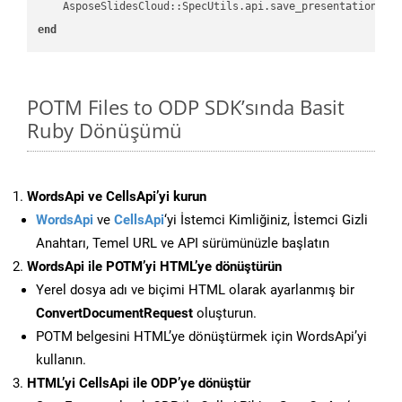
    AsposeSlidesCloud::SpecUtils.api.save_presentation(fi
end
POTM Files to ODP SDK’sında Basit
Ruby Dönüşümü
WordsApi ve CellsApi’yi kurun
WordsApi
ve
CellsApi
‘yi İstemci Kimliğiniz, İstemci Gizli
Anahtarı, Temel URL ve API sürümünüzle başlatın
WordsApi ile POTM’yi HTML’ye dönüştürün
Yerel dosya adı ve biçimi HTML olarak ayarlanmış bir
ConvertDocumentRequest
oluşturun.
POTM belgesini HTML’ye dönüştürmek için WordsApi’yi
kullanın.
HTML’yi CellsApi ile ODP’ye dönüştür