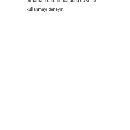
olmaması durumunda bunu cURL ile
kullanmayı deneyin.