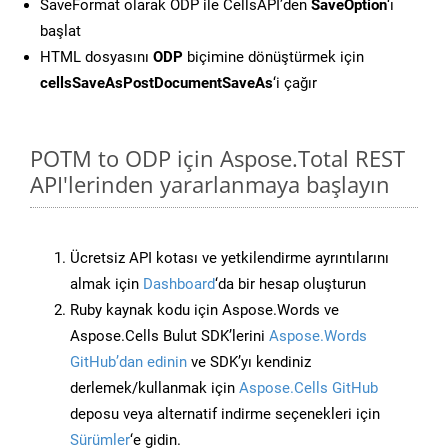
SaveFormat olarak ODP ile CellsAPI’den
SaveOption
‘ı
başlat
HTML dosyasını
ODP
biçimine dönüştürmek için
cellsSaveAsPostDocumentSaveAs
‘i çağır
POTM to ODP için Aspose.Total REST
API'lerinden yararlanmaya başlayın
Ücretsiz API kotası ve yetkilendirme ayrıntılarını
almak için
Dashboard
‘da bir hesap oluşturun
Ruby kaynak kodu için Aspose.Words ve
Aspose.Cells Bulut SDK’lerini
Aspose.Words
GitHub’dan edinin
ve SDK’yı kendiniz
derlemek/kullanmak için
Aspose.Cells GitHub
deposu veya alternatif indirme seçenekleri için
Sürümler
‘e gidin.