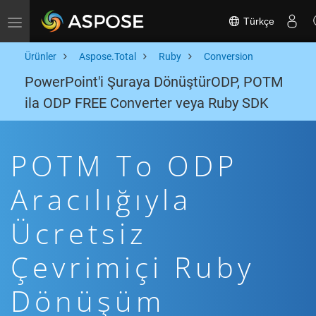
Türkçe
Toggle navigation
Ürünler
Aspose.Total
Ruby
Conversion
PowerPoint'i Şuraya DönüştürODP, POTM
ila ODP FREE Converter veya Ruby SDK
POTM To ODP
Aracılığıyla
Ücretsiz
Çevrimiçi Ruby
Dönüşüm