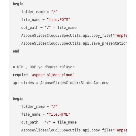
begin
    folder_name = 
"/"
    file_name = 
"file.POTM"
    out_path = 
"/"
 + file_name

    AsposeSlidesCloud::SpecUtils.api.copy_file(
"TempTests
    AsposeSlidesCloud::SpecUtils.api.save_presentation(fi
end
# HTML, ODP'ye dönüştürülüyor
require
'aspose_slides_cloud'
api_slides = AsposeSlidesCloud::SlidesApi.new

begin
    folder_name = 
"/"
    file_name = 
"file.HTML"
    out_path = 
"/"
 + file_name

    AsposeSlidesCloud::SpecUtils.api.copy_file(
"TempTests