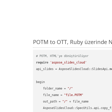
POTM to OTT, Ruby üzerinde N
# POTM, HTML'ye dönüştürülüyor
require
'aspose_slides_cloud'
api_slides = AsposeSlidesCloud::SlidesApi.
n
begin

    folder_name = 
"/"
    file_name = 
"file.POTM"
    out_path = 
"/"
 + file_name

    AsposeSlidesCloud::SpecUtils.api.copy_f