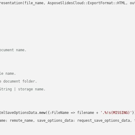
resentation(file_name, AsposeSlidesCloud::ExportFormat::HTML, ou
ocument name.
le name.
e document folder.
String | storage name.
tmlSaveOptionsData.
new
({:FileName => filename + 
'.%!s(MISSING)'
})
ame: remote_name, save_options_data: request_save_options_data, f