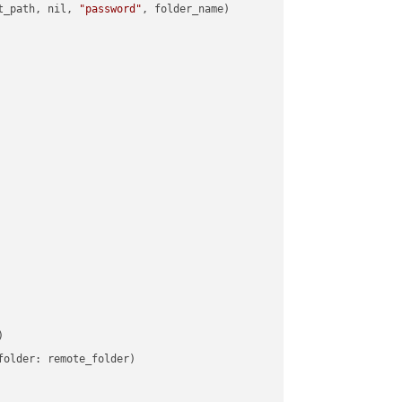
t_path, nil, 
"password"
, folder_name)



older: remote_folder)   
