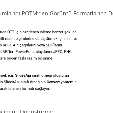
mlarını POTM’den Görüntü Formatlarına D
ıda OTT için özetlenen işleme benzer şekilde
li resim biçimlerine dönüştürmek için hızlı ve
 REST API çağrılarını veya SDK’larını
 API’leri PowerPoint slaytlarını JPEG, PNG,
ere birden fazla resim biçimine
rmek için
SlidesApi
sınıfı örneği oluşturun
 SlidesApi sınıfı örneğinin
Convert
yöntemini
larak istenen formatı sağlayın.
biçimine Dönüştürme