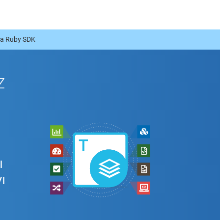
ya Ruby SDK
z
ı
ı