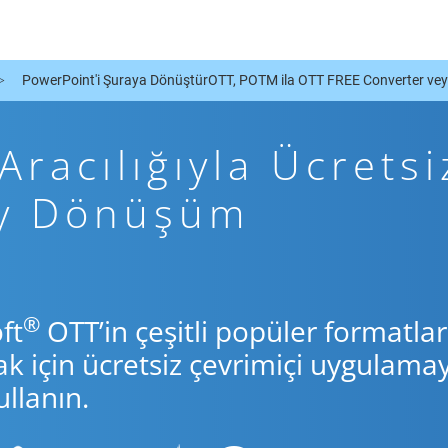
PowerPoint'i Şuraya DönüştürOTT, POTM ila OTT FREE Converter ve
racılığıyla Ücretsi
by Dönüşüm
®
ft
OTT’in çeşitli popüler formatlar
için ücretsiz çevrimiçi uygulamay
llanın.