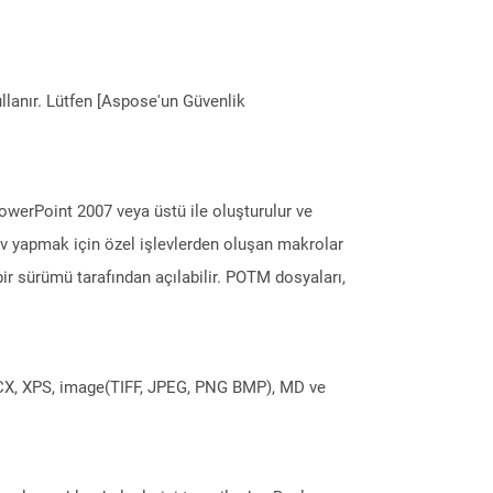
llanır. Lütfen [Aspose'un Güvenlik
werPoint 2007 veya üstü ile oluşturulur ve
örev yapmak için özel işlevlerden oluşan makrolar
ki bir sürümü tarafından açılabilir. POTM dosyaları,
DOCX, XPS, image(TIFF, JPEG, PNG BMP), MD ve