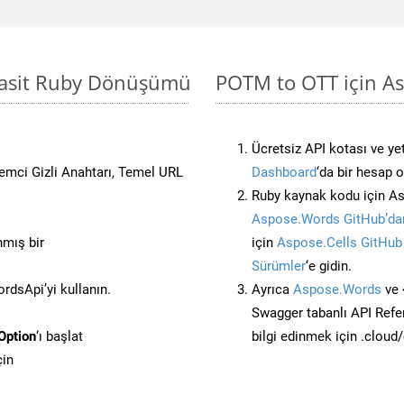
Basit Ruby Dönüşümü
POTM to OTT için As
Ücretsiz API kotası ve yet
stemci Gizli Anahtarı, Temel URL
Dashboard
‘da bir hesap 
Ruby kaynak kodu için As
Aspose.Words GitHub’dan
nmış bir
için
Aspose.Cells GitHub
Sürümler
‘e gidin.
dsApi’yi kullanın.
Ayrıca
Aspose.Words
ve 
Swagger tabanlı API Refe
Option
‘ı başlat
bilgi edinmek için .cloud
çin