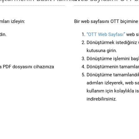
ları izleyin:
Bir web sayfasını OTT biçimine 
din.
“OTT Web Sayfası”
web si
Dönüştürmek istediğiniz w
kutusuna girin.
Dönüştürme işlemini başl
 PDF dosyasını cihazınıza
Dönüştürmenin tamamlan
Dönüştürme tamamlandıkta
adımları izleyerek, web sa
kullanım için kolaylıkla i
indirebilirsiniz.