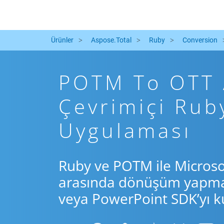
Ürünler
Aspose.Total
Ruby
Conversion
POTM To OTT A
Çevrimiçi Ru
Uygulaması
Ruby ve POTM ile Microso
arasında dönüşüm yapmak 
veya PowerPoint SDK’yı ku