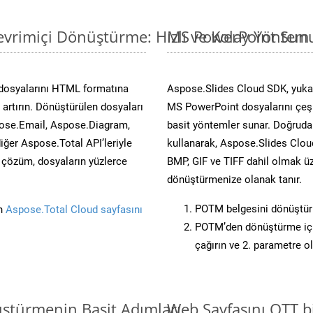
vrimiçi Dönüştürme: Hızlı ve Kolay Yöntem
MS PowerPoint Sunu
 dosyalarını HTML formatına
Aspose.Slides Cloud SDK, yukar
artırın. Dönüştürülen dosyaları
MS PowerPoint dosyalarını çeşit
ose.Email, Aspose.Diagram,
basit yöntemler sunar. Doğrudan
er Aspose.Total API’leriyle
kullanarak, Aspose.Slides Cloud
ü çözüm, dosyaların yüzlerce
BMP, GIF ve TIFF dahil olmak üz
dönüştürmenize olanak tanır.
POTM belgesini dönüştü
in
Aspose.Total Cloud sayfasını
POTM’den dönüştürme için
çağırın ve 2. parametre o
ştürmenin Basit Adımları
Web Sayfasını OTT 