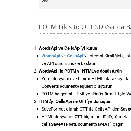
POTM Files to OTT SDK’sında 
WordsApi ve CellsApi’yi kurun
WordsApi
ve
CellsApi
‘yi İstemci Kimliğiniz, İ
ve API sürümünüzle başlatın
WordsApi ile POTM’yi HTML’ye dönüştürün
Yerel dosya adı ve biçimi HTML olarak ayarla
ConvertDocumentRequest
oluşturun.
POTM belgesini HTML’ye dönüştürmek için Wor
HTML’yi CellsApi ile OTT’ye dönüştür
SaveFormat olarak OTT ile CellsAPI’den
Save
HTML dosyasını
OTT
biçimine dönüştürmek i
cellsSaveAsPostDocumentSaveAs
‘i çağır