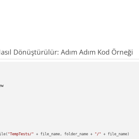
asıl Dönüştürülür: Adım Adım Kod Örneği
ew
ile(
"TempTests/"
 + file_name, folder_name + 
"/"
 + file_name)
