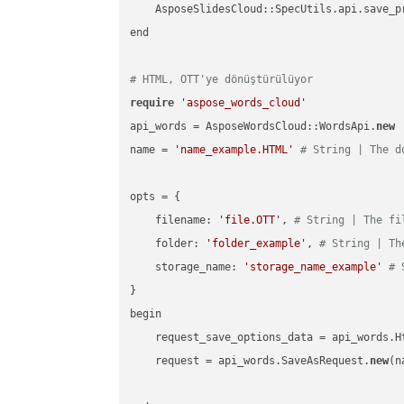
    AsposeSlidesCloud::SpecUtils.api.save_p
end

# HTML, OTT'ye dönüştürülüyor
require
'aspose_words_cloud'
api_words = AsposeWordsCloud::WordsApi.
new
name = 
'name_example.HTML'
# String | The d
opts = { 

    filename: 
'file.OTT'
, 
# String | The fi
    folder: 
'folder_example'
, 
# String | Th
    storage_name: 
'storage_name_example'
# 
}

begin

    request_save_options_data = api_words.H
    request = api_words.SaveAsRequest.
new
(n