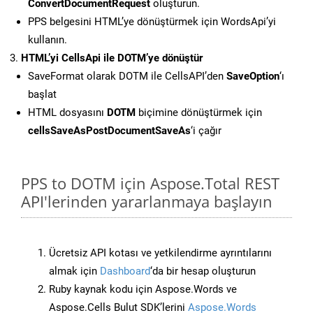
ConvertDocumentRequest
oluşturun.
PPS belgesini HTML’ye dönüştürmek için WordsApi’yi
kullanın.
HTML’yi CellsApi ile DOTM’ye dönüştür
SaveFormat olarak DOTM ile CellsAPI’den
SaveOption
‘ı
başlat
HTML dosyasını
DOTM
biçimine dönüştürmek için
cellsSaveAsPostDocumentSaveAs
‘i çağır
PPS to DOTM için Aspose.Total REST
API'lerinden yararlanmaya başlayın
Ücretsiz API kotası ve yetkilendirme ayrıntılarını
almak için
Dashboard
‘da bir hesap oluşturun
Ruby kaynak kodu için Aspose.Words ve
Aspose.Cells Bulut SDK’lerini
Aspose.Words