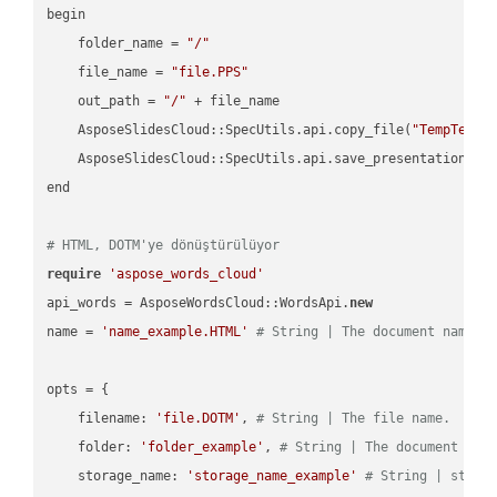
begin

    folder_name = 
"/"
    file_name = 
"file.PPS"
    out_path = 
"/"
 + file_name

    AsposeSlidesCloud::SpecUtils.api.copy_file(
"TempTests
    AsposeSlidesCloud::SpecUtils.api.save_presentation(fi
end

# HTML, DOTM'ye dönüştürülüyor
require
'aspose_words_cloud'
api_words = AsposeWordsCloud::WordsApi.
new
name = 
'name_example.HTML'
# String | The document name.
opts = { 

    filename: 
'file.DOTM'
, 
# String | The file name.
    folder: 
'folder_example'
, 
# String | The document fol
    storage_name: 
'storage_name_example'
# String | stora