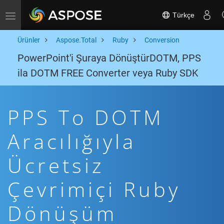
Türkçe
Toggle navigation
Ürünler
Aspose.Total
Ruby
Conversion
PowerPoint'i Şuraya DönüştürDOTM, PPS
ila DOTM FREE Converter veya Ruby SDK
PPS To DOTM
Aracılığıyla
Ücretsiz
Çevrimiçi Ruby
Dönüşüm