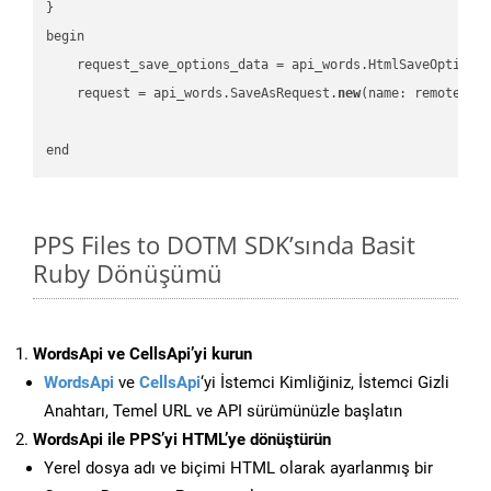
}

begin

    request_save_options_data = api_words.HtmlSaveOptions
    request = api_words.SaveAsRequest.
new
(name: remote_nam
PPS Files to DOTM SDK’sında Basit
Ruby Dönüşümü
WordsApi ve CellsApi’yi kurun
WordsApi
ve
CellsApi
‘yi İstemci Kimliğiniz, İstemci Gizli
Anahtarı, Temel URL ve API sürümünüzle başlatın
WordsApi ile PPS’yi HTML’ye dönüştürün
Yerel dosya adı ve biçimi HTML olarak ayarlanmış bir