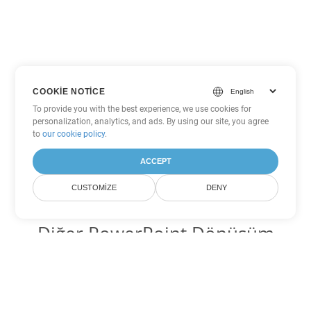
COOKIE NOTICE
To provide you with the best experience, we use cookies for
personalization, analytics, and ads. By using our site, you agree
to
our cookie policy
.
ACCEPT
CUSTOMIZE
DENY
Diğer PowerPoint Dönüşüm
Seçenekleri
PPS'yi DOC'ye dönüştür