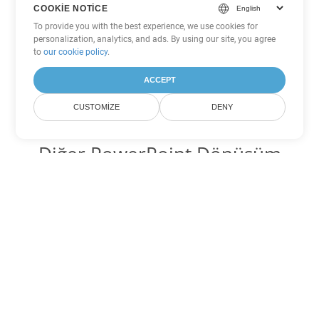
COOKIE NOTICE
To provide you with the best experience, we use cookies for
personalization, analytics, and ads. By using our site, you agree
to
our cookie policy
.
ACCEPT
CUSTOMIZE
DENY
Diğer PowerPoint Dönüşüm
Seçenekleri
PPS'yi DOC'ye dönüştür
DOC:
Microsoft Word Binary Format
PPS'yi DOT'ye dönüştür
DOT:
Microsoft Word Template Files