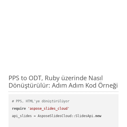
PPS to ODT, Ruby üzerinde Nasıl
Dönüştürülür: Adım Adım Kod Örneği
# PPS, HTML'ye dönüştürülüyor
require
'aspose_slides_cloud'
api_slides = AsposeSlidesCloud::SlidesApi.
new