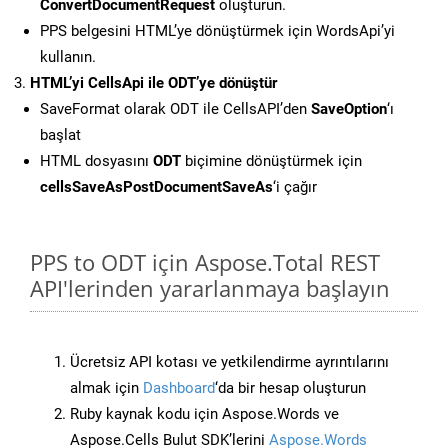
ConvertDocumentRequest
oluşturun.
PPS belgesini HTML’ye dönüştürmek için WordsApi’yi
kullanın.
HTML’yi CellsApi ile ODT’ye dönüştür
SaveFormat olarak ODT ile CellsAPI’den
SaveOption
‘ı
başlat
HTML dosyasını
ODT
biçimine dönüştürmek için
cellsSaveAsPostDocumentSaveAs
‘i çağır
PPS to ODT için Aspose.Total REST
API'lerinden yararlanmaya başlayın
Ücretsiz API kotası ve yetkilendirme ayrıntılarını
almak için
Dashboard
‘da bir hesap oluşturun
Ruby kaynak kodu için Aspose.Words ve
Aspose.Cells Bulut SDK’lerini
Aspose.Words