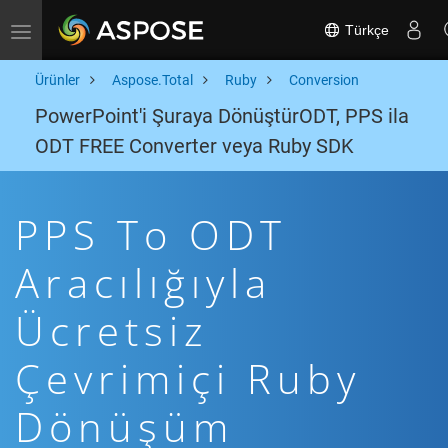
Türkçe
Toggle navigation
Ürünler
Aspose.Total
Ruby
Conversion
PowerPoint'i Şuraya DönüştürODT, PPS ila
ODT FREE Converter veya Ruby SDK
PPS To ODT
Aracılığıyla
Ücretsiz
Çevrimiçi Ruby
Dönüşüm