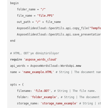
begin

    folder_name = 
"/"
    file_name = 
"file.PPS"
    out_path = 
"/"
 + file_name

    AsposeSlidesCloud::SpecUtils.api.copy_file(
"TempTests
    AsposeSlidesCloud::SpecUtils.api.save_presentation(fi
end

# HTML, ODT'ye dönüştürülüyor
require
'aspose_words_cloud'
api_words = AsposeWordsCloud::WordsApi.
new
name = 
'name_example.HTML'
# String | The document name.
opts = { 

    filename: 
'file.ODT'
, 
# String | The file name.
    folder: 
'folder_example'
, 
# String | The document fol
    storage_name: 
'storage_name_example'
# String | stora