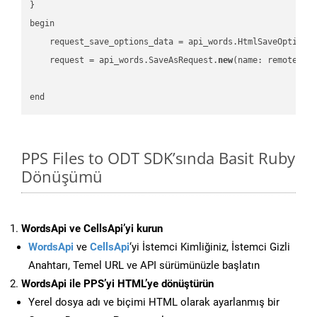
}

begin

    request_save_options_data = api_words.HtmlSaveOptions
    request = api_words.SaveAsRequest.
new
(name: remote_nam
PPS Files to ODT SDK’sında Basit Ruby
Dönüşümü
WordsApi ve CellsApi’yi kurun
WordsApi
ve
CellsApi
‘yi İstemci Kimliğiniz, İstemci Gizli
Anahtarı, Temel URL ve API sürümünüzle başlatın
WordsApi ile PPS’yi HTML’ye dönüştürün
Yerel dosya adı ve biçimi HTML olarak ayarlanmış bir