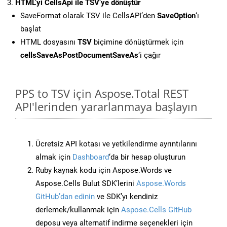
HTML’yi CellsApi ile TSV’ye dönüştür
SaveFormat olarak TSV ile CellsAPI’den
SaveOption
‘ı
başlat
HTML dosyasını
TSV
biçimine dönüştürmek için
cellsSaveAsPostDocumentSaveAs
‘i çağır
PPS to TSV için Aspose.Total REST
API'lerinden yararlanmaya başlayın
Ücretsiz API kotası ve yetkilendirme ayrıntılarını
almak için
Dashboard
‘da bir hesap oluşturun
Ruby kaynak kodu için Aspose.Words ve
Aspose.Cells Bulut SDK’lerini
Aspose.Words
GitHub’dan edinin
ve SDK’yı kendiniz
derlemek/kullanmak için
Aspose.Cells GitHub
deposu veya alternatif indirme seçenekleri için