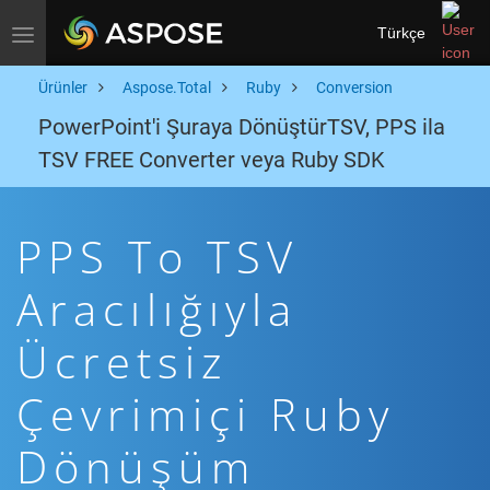
Türkçe
Toggle navigation
Ürünler
Aspose.Total
Ruby
Conversion
PowerPoint'i Şuraya DönüştürTSV, PPS ila
TSV FREE Converter veya Ruby SDK
PPS To TSV
Aracılığıyla
Ücretsiz
Çevrimiçi Ruby
Dönüşüm