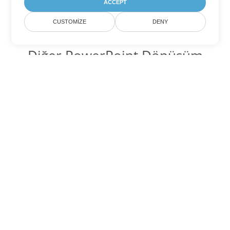
ACCEPT
CUSTOMIZE
DENY
Diğer PowerPoint Dönüşüm
Seçenekleri
PPS'yi DOC'ye dönüştür
DOC:
Microsoft Word Binary Format
PPS'yi DOT'ye dönüştür
DOT:
Microsoft Word Template Files
PPS'yi DOCX'ye dönüştür
DOCX:
Office 2007+ Word Document
PPS'yi DOCM'ye dönüştür