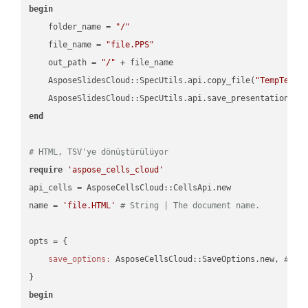
begin
    folder_name = 
"/"
    file_name = 
"file.PPS"
    out_path = 
"/"
 + file_name

    AsposeSlidesCloud::SpecUtils.api.copy_file(
"TempTests
    AsposeSlidesCloud::SpecUtils.api.save_presentation(fi
end
# HTML, TSV'ye dönüştürülüyor
require
'aspose_cells_cloud'
api_cells = AsposeCellsCloud::CellsApi.new

name = 
'file.HTML'
# String | The document name.
opts = { 

save_options:
 AsposeCellsCloud::SaveOptions.new, 
# Sa
begin