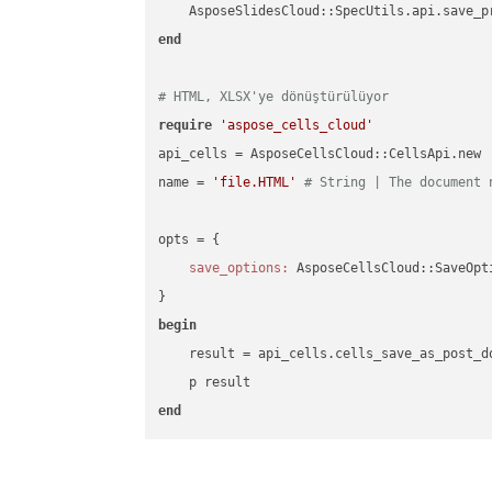
    AsposeSlidesCloud::SpecUtils.api.save_p
end
# HTML, XLSX'ye dönüştürülüyor
require
'aspose_cells_cloud'
api_cells = AsposeCellsCloud::CellsApi.new

name = 
'file.HTML'
# String | The document 
opts = { 

save_options:
 AsposeCellsCloud::SaveOpt
begin
    result = api_cells.cells_save_as_post_d
end