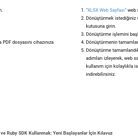
n.
“XLSX Web Sayfası”
web s
Dönüştürmek istediğiniz w
kutusuna girin.
Dönüştürme işlemini başl
 PDF dosyasını cihazınıza
Dönüştürmenin tamamlan
Dönüştürme tamamlandıkta
adımları izleyerek, web sa
kullanım için kolaylıkla i
indirebilirsiniz.
 ve Ruby SDK Kullanmak: Yeni Başlayanlar İçin Kılavuz