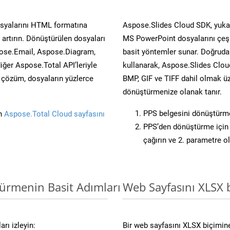
osyalarını HTML formatına
Aspose.Slides Cloud SDK, yukar
artırın. Dönüştürülen dosyaları
MS PowerPoint dosyalarını çeşit
ose.Email, Aspose.Diagram,
basit yöntemler sunar. Doğrudan
er Aspose.Total API’leriyle
kullanarak, Aspose.Slides Cloud
ü çözüm, dosyaların yüzlerce
BMP, GIF ve TIFF dahil olmak üz
dönüştürmenize olanak tanır.
PPS belgesini dönüştürm
in
Aspose.Total Cloud sayfasını
PPS’den dönüştürme için 
çağırın ve 2. parametre o
türmenin Basit Adımları
Web Sayfasını XLSX
rı izleyin:
Bir web sayfasını XLSX biçimine