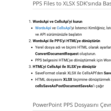
PPS Files to XLSX SDK’sında B
WordsApi ve CellsApi’yi kurun
WordsApi
ve
CellsApi
‘yi İstemci Kimliğiniz, İ
ve API sürümünüzle başlatın
WordsApi ile PPS’yi HTML’ye dönüştürün
Yerel dosya adı ve biçimi HTML olarak ayarla
ConvertDocumentRequest
oluşturun.
PPS belgesini HTML’ye dönüştürmek için Words
HTML’yi CellsApi ile XLSX’ye dönüştür
SaveFormat olarak XLSX ile CellsAPI’den
Sav
HTML dosyasını
XLSX
biçimine dönüştürmek 
cellsSaveAsPostDocumentSaveAs
‘i çağır
PowerPoint PPS Dosyasını Çevr