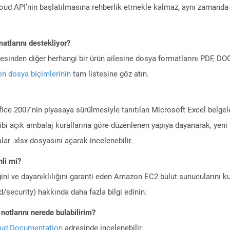
ud API’nin başlatılmasına rehberlik etmekle kalmaz, aynı zamanda g
atlarını destekliyor?
ilesinden diğer herhangi bir ürün ailesine dosya formatlarını PDF, 
n dosya biçimlerinin
tam listesine göz atın.
ce 2007'nin piyasaya sürülmesiyle tanıtılan Microsoft Excel belgeler
ibi açık ambalaj kurallarına göre düzenlenen yapıya dayanarak, yeni 
lar .xlsx dosyasını açarak incelenebilir.
li mi?
ini ve dayanıklılığını garanti eden Amazon EC2 bulut sunucularını ku
/security) hakkında daha fazla bilgi edinin.
otlarını nerede bulabilirim?
oud Documentation
adresinde incelenebilir.