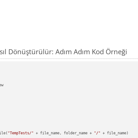
sıl Dönüştürülür: Adım Adım Kod Örneği
w

ile(
"TempTests/"
 + file_name, folder_name + 
"/"
 + file_name)
