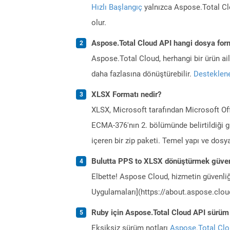
Hızlı Başlangıç
yalnızca Aspose.Total Clo
olur.
Aspose.Total Cloud API hangi dosya form
Aspose.Total Cloud, herhangi bir ürün a
daha fazlasına dönüştürebilir.
Desteklene
XLSX Formatı nedir?
XLSX, Microsoft tarafından Microsoft Offi
ECMA-376'nın 2. bölümünde belirtildiği g
içeren bir zip paketi. Temel yapı ve dosya
Bulutta PPS to XLSX dönüştürmek güven
Elbette! Aspose Cloud, hizmetin güvenliğ
Uygulamaları](https://about.aspose.cloud
Ruby için Aspose.Total Cloud API sürüm n
Eksiksiz sürüm notları
Aspose.Total Cl