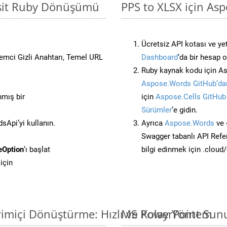
asit Ruby Dönüşümü
PPS to XLSX için Asp
Ücretsiz API kotası ve yet
stemci Gizli Anahtarı, Temel URL
Dashboard
‘da bir hesap 
Ruby kaynak kodu için As
Aspose.Words GitHub’dan
nmış bir
için
Aspose.Cells GitHub
Sürümler
‘e gidin.
Api’yi kullanın.
Ayrıca
Aspose.Words
ve 
Swagger tabanlı API Refe
eOption
‘ı başlat
bilgi edinmek için .cloud
için
imiçi Dönüştürme: Hızlı ve Kolay Yöntem
MS PowerPoint Sunu