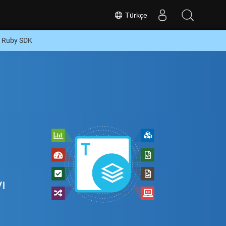
Türkçe
a Ruby SDK
ı