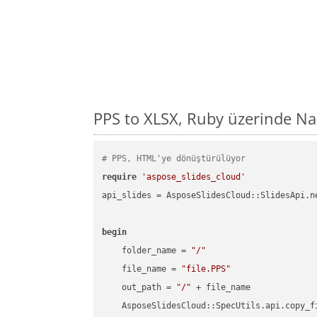
PPS to XLSX, Ruby üzerinde Na
# PPS, HTML'ye dönüştürülüyor
require
'aspose_slides_cloud'
api_slides = AsposeSlidesCloud::SlidesApi.ne
begin
    folder_name = 
"/"
    file_name = 
"file.PPS"
    out_path = 
"/"
 + file_name

    AsposeSlidesCloud::SpecUtils.api.copy_f