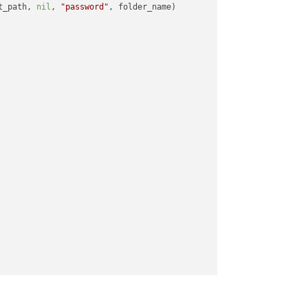
t_path, 
nil
, 
"password"