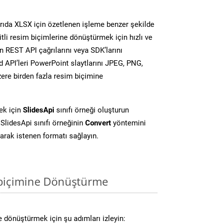
ıda XLSX için özetlenen işleme benzer şekilde
li resim biçimlerine dönüştürmek için hızlı ve
 REST API çağrılarını veya SDK’larını
 API’leri PowerPoint slaytlarını JPEG, PNG,
ere birden fazla resim biçimine
ek için
SlidesApi
sınıfı örneği oluşturun
SlidesApi sınıfı örneğinin
Convert
yöntemini
larak istenen formatı sağlayın.
 biçimine Dönüştürme
 dönüştürmek için şu adımları izleyin: