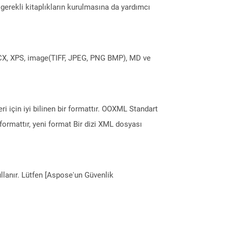
erekli kitaplıkların kurulmasına da yardımcı
DOCX, XPS, image(TIFF, JPEG, PNG BMP), MD ve
i için iyi bilinen bir formattır. OOXML Standart
formattır, yeni format Bir dizi XML dosyası
llanır. Lütfen [Aspose'un Güvenlik