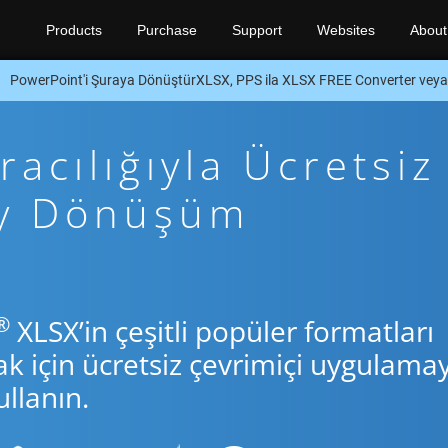
Products
Purchase
Support
Websites
About
PowerPoint'i Şuraya DönüştürXLSX, PPS ila XLSX FREE Converter vey
acılığıyla Ücretsiz
by Dönüşüm
®
XLSX’in çeşitli popüler formatları
için ücretsiz çevrimiçi uygulamay
llanın.