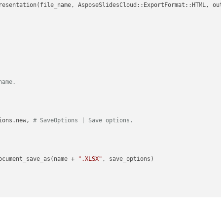
resentation(file_name, AsposeSlidesCloud::ExportFormat::HTML, ou
name.
ions.new, 
# SaveOptions | Save options.
ocument_save_as(name + 
".XLSX"
, save_options)
