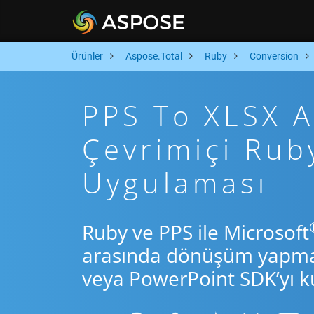
Ürünler
Aspose.Total
Ruby
Conversion
PPS To XLSX Ar
Çevrimiçi Ru
Uygulaması
Ruby ve PPS ile Microsoft
arasında dönüşüm yapmak 
veya PowerPoint SDK’yı ku