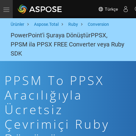
Türkçe
Toggle navigation
Ürünler
Aspose.Total
Ruby
Conversion
PowerPoint'i Şuraya DönüştürPPSX,
PPSM ila PPSX FREE Converter veya Ruby
SDK
PPSM To PPSX
Aracılığıyla
Ücretsiz
Çevrimiçi Ruby