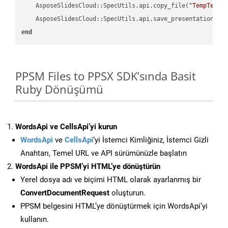
    AsposeSlidesCloud::SpecUtils.api.copy_file(
"TempTests
    AsposeSlidesCloud::SpecUtils.api.save_presentation(fi
end
PPSM Files to PPSX SDK’sında Basit
Ruby Dönüşümü
WordsApi ve CellsApi’yi kurun
WordsApi
ve
CellsApi
‘yi İstemci Kimliğiniz, İstemci Gizli
Anahtarı, Temel URL ve API sürümünüzle başlatın
WordsApi ile PPSM’yi HTML’ye dönüştürün
Yerel dosya adı ve biçimi HTML olarak ayarlanmış bir
ConvertDocumentRequest
oluşturun.
PPSM belgesini HTML’ye dönüştürmek için WordsApi’yi
kullanın.