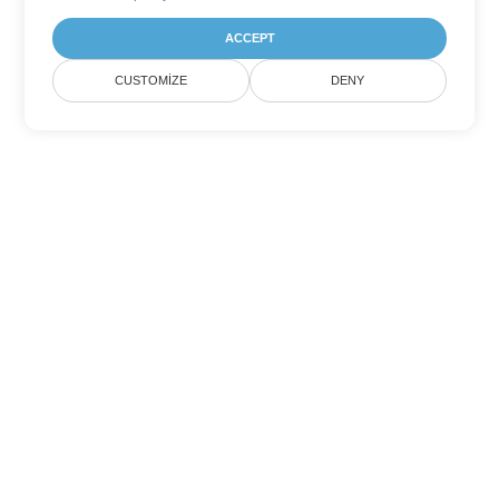
ACCEPT
CUSTOMIZE
DENY
Diğer PowerPoint Dönüşüm
Seçenekleri
PPSM'yi DOC'ye dönüştür
DOC:
Microsoft Word Binary Format
PPSM'yi DOT'ye dönüştür
DOT:
Microsoft Word Template Files
PPSM'yi DOCX'ye dönüştür
DOCX:
Office 2007+ Word Document