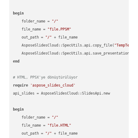
begin
    folder_name = 
"/"
    file_name = 
"file.PPSM"
    out_path = 
"/"
 + file_name

    AsposeSlidesCloud::SpecUtils.api.copy_file(
"TempTests
    AsposeSlidesCloud::SpecUtils.api.save_presentation(fi
end
# HTML, PPSX'ye dönüştürülüyor
require
'aspose_slides_cloud'
api_slides = AsposeSlidesCloud::SlidesApi.new

begin
    folder_name = 
"/"
    file_name = 
"file.HTML"
    out_path = 
"/"
 + file_name
