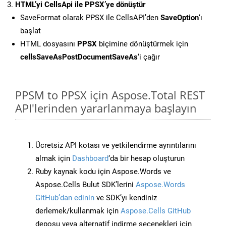
HTML’yi CellsApi ile PPSX’ye dönüştür
SaveFormat olarak PPSX ile CellsAPI’den
SaveOption
‘ı
başlat
HTML dosyasını
PPSX
biçimine dönüştürmek için
cellsSaveAsPostDocumentSaveAs
‘i çağır
PPSM to PPSX için Aspose.Total REST
API'lerinden yararlanmaya başlayın
Ücretsiz API kotası ve yetkilendirme ayrıntılarını
almak için
Dashboard
‘da bir hesap oluşturun
Ruby kaynak kodu için Aspose.Words ve
Aspose.Cells Bulut SDK’lerini
Aspose.Words
GitHub’dan edinin
ve SDK’yı kendiniz
derlemek/kullanmak için
Aspose.Cells GitHub
deposu veya alternatif indirme seçenekleri için