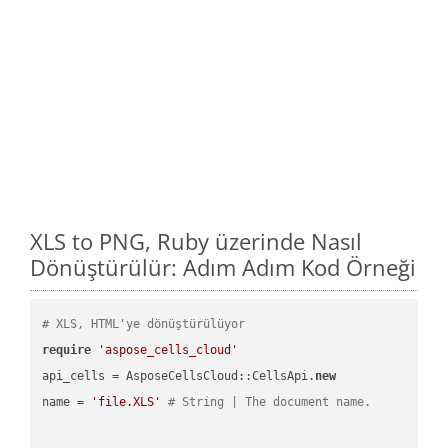
XLS to PNG, Ruby üzerinde Nasıl
Dönüştürülür: Adım Adım Kod Örneği
# XLS, HTML'ye dönüştürülüyor
require
'aspose_cells_cloud'
api_cells = AsposeCellsCloud::CellsApi.
new
name = 
'file.XLS'
# String | The document name.