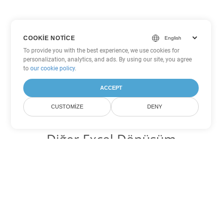
COOKIE NOTICE
To provide you with the best experience, we use cookies for
personalization, analytics, and ads. By using our site, you agree
to
our cookie policy
.
ACCEPT
CUSTOMIZE
DENY
Diğer Excel Dönüşüm
Seçenekleri
XLS'yi DOC'ye dönüştür
DOC:
Microsoft Word Binary Format
XLS'yi DOT'ye dönüştür