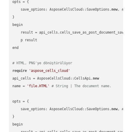
opts = { 

    save_options: AsposeCellsCloud::SaveOptions.
new
, 
# Sa
}

begin

    result = api_cells.cells_save_as_post_document_save_a
    p result

end

# HTML, PNG'ye dönüştürülüyor
require
'aspose_cells_cloud'
api_cells = AsposeCellsCloud::CellsApi.
new
name = 
'file.HTML'
# String | The document name.
opts = { 

    save_options: AsposeCellsCloud::SaveOptions.
new
, 
# Sa
}

begin

    result = api_cells.cells_save_as_post_document_save_a