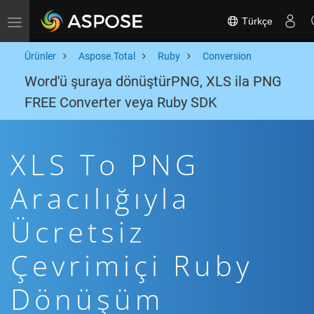
Türkçe
Toggle navigation
Ürünler
Aspose.Total
Ruby
Conversion
Word'ü şuraya dönüştürPNG, XLS ila PNG
FREE Converter veya Ruby SDK
XLS To PNG
Aracılığıyla
Ücretsiz
Çevrimiçi Ruby
Dönüşüm