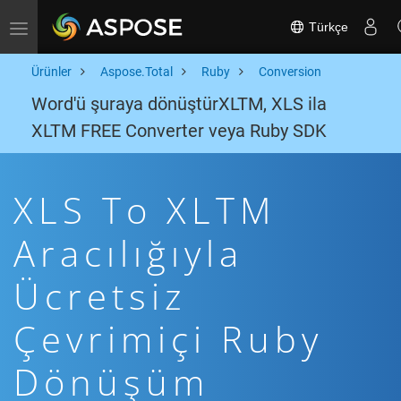
Türkçe
Toggle navigation
Ürünler
Aspose.Total
Ruby
Conversion
Word'ü şuraya dönüştürXLTM, XLS ila
XLTM FREE Converter veya Ruby SDK
XLS To XLTM
Aracılığıyla
Ücretsiz
Çevrimiçi Ruby
Dönüşüm