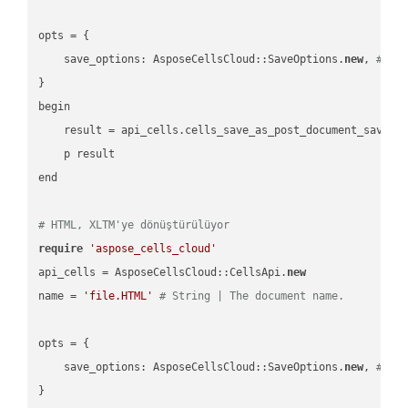
opts = { 

    save_options: AsposeCellsCloud::SaveOptions.
new
, 
# Sa
}

begin

    result = api_cells.cells_save_as_post_document_save_a
    p result

end

# HTML, XLTM'ye dönüştürülüyor
require
'aspose_cells_cloud'
api_cells = AsposeCellsCloud::CellsApi.
new
name = 
'file.HTML'
# String | The document name.
opts = { 

    save_options: AsposeCellsCloud::SaveOptions.
new
, 
# Sa
}
