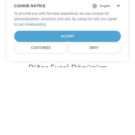
COOKIE NOTICE
To provide you with the best experience, we use cookies for
personalization, analytics, and ads. By using our site, you agree
to
our cookie policy
.
ACCEPT
CUSTOMIZE
DENY
Diğer Excel Dönüşüm
Seçenekleri
XLS'yi DOC'ye dönüştür
DOC:
Microsoft Word Binary Format
XLS'yi DOT'ye dönüştür
DOT:
Microsoft Word Template Files