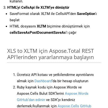
kullanın.
HTML’yi CellsApi ile XLTM’ye dönüştür
SaveFormat olarak XLTM ile CellsAPI’den
SaveOption
‘ı
başlat
HTML dosyasını
XLTM
biçimine dönüştürmek için
cellsSaveAsPostDocumentSaveAs
‘i çağır
XLS to XLTM için Aspose.Total REST
API'lerinden yararlanmaya başlayın
Ücretsiz API kotası ve yetkilendirme ayrıntılarını
almak için
Dashboard
‘da bir hesap oluşturun
Ruby kaynak kodu için Aspose.Words ve
Aspose.Cells Bulut SDK’lerini
Aspose.Words
GitHub’dan edinin
ve SDK’yı kendiniz
derlemek/kullanmak için
Aspose.Cells GitHub