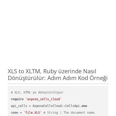
XLS to XLTM, Ruby üzerinde Nasıl
Dönüştürülür: Adım Adım Kod Örneği
# XLS, HTML'ye dönüştürülüyor
require
'aspose_cells_cloud'
api_cells = AsposeCellsCloud::CellsApi.
new
name = 
'file.XLS'
# String | The document name.