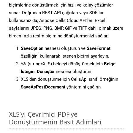
biçimlerine dönüştürmek için hızlı ve kolay çözümler
sunar. Doğrudan REST API çağrıları veya SDK’lar
kullansanız da, Aspose.Cells Cloud API’leri Excel
sayfalarını JPEG, PNG, BMP, GIF ve TIFF dahil olmak üzere
birden fazla resim biçimine dönüştürmenizi sağlar.
SaveOption
nesnesi oluşturun ve
SaveFormat
özelliğini kullanarak istenen biçimi ayarlayın.
%!a(string=XLS) belgeyi dönüştürmek için
Belge
İsteğini Dönüştür
nesnesi oluşturun
XLS’den dönüştürme için CellsApi sınıfı örneğinin
SaveAsPostDocument
yöntemini çağırın
XLS’yi Çevrimiçi PDF’ye
Dönüştürmenin Basit Adımları