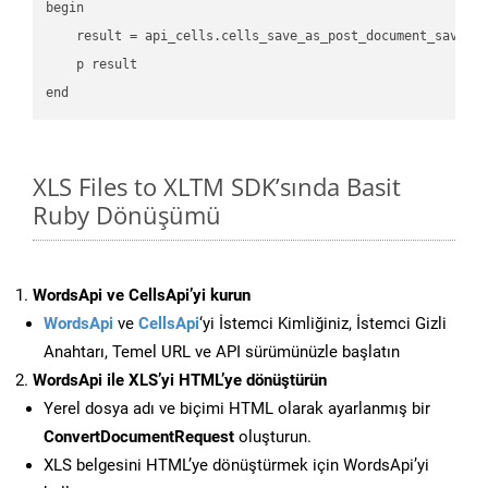
begin

    result = api_cells.cells_save_as_post_document_save_a
    p result

XLS Files to XLTM SDK’sında Basit
Ruby Dönüşümü
WordsApi ve CellsApi’yi kurun
WordsApi
ve
CellsApi
‘yi İstemci Kimliğiniz, İstemci Gizli
Anahtarı, Temel URL ve API sürümünüzle başlatın
WordsApi ile XLS’yi HTML’ye dönüştürün
Yerel dosya adı ve biçimi HTML olarak ayarlanmış bir
ConvertDocumentRequest
oluşturun.
XLS belgesini HTML’ye dönüştürmek için WordsApi’yi