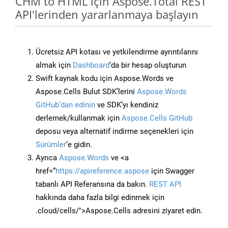
CHM to HTML için Aspose.Total REST
API'lerinden yararlanmaya başlayın
Ücretsiz API kotası ve yetkilendirme ayrıntılarını
almak için
Dashboard
‘da bir hesap oluşturun
Swift kaynak kodu için Aspose.Words ve
Aspose.Cells Bulut SDK’lerini
Aspose.Words
GitHub’dan edinin
ve SDK’yı kendiniz
derlemek/kullanmak için
Aspose.Cells GitHub
deposu veya alternatif indirme seçenekleri için
Sürümler
‘e gidin.
Ayrıca
Aspose.Words
ve <a
href=“
https://apireference.aspose
için Swagger
tabanlı API Referansına da bakın.
REST API
hakkında daha fazla bilgi edinmek için
.cloud/cells/">Aspose.Cells adresini ziyaret edin.