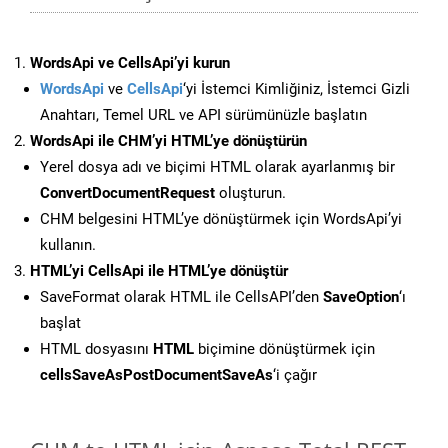
WordsApi ve CellsApi’yi kurun
WordsApi
ve
CellsApi
‘yi İstemci Kimliğiniz, İstemci Gizli
Anahtarı, Temel URL ve API sürümünüzle başlatın
WordsApi ile CHM’yi HTML’ye dönüştürün
Yerel dosya adı ve biçimi HTML olarak ayarlanmış bir
ConvertDocumentRequest
oluşturun.
CHM belgesini HTML’ye dönüştürmek için WordsApi’yi
kullanın.
HTML’yi CellsApi ile HTML’ye dönüştür
SaveFormat olarak HTML ile CellsAPI’den
SaveOption
‘ı
başlat
HTML dosyasını
HTML
biçimine dönüştürmek için
cellsSaveAsPostDocumentSaveAs
‘i çağır