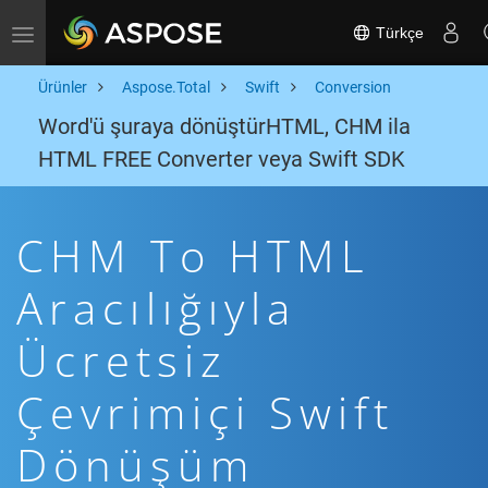
Türkçe
Toggle navigation
Ürünler
Aspose.Total
Swift
Conversion
Word'ü şuraya dönüştürHTML, CHM ila
HTML FREE Converter veya Swift SDK
CHM To HTML
Aracılığıyla
Ücretsiz
Çevrimiçi Swift
Dönüşüm