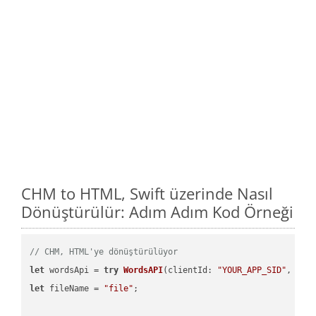
CHM to HTML, Swift üzerinde Nasıl
Dönüştürülür: Adım Adım Kod Örneği
// CHM, HTML'ye dönüştürülüyor
let
 wordsApi = 
try
WordsAPI
(
clientId: 
"YOUR_APP_SID"
, cli
let
 fileName = 
"file"
;
