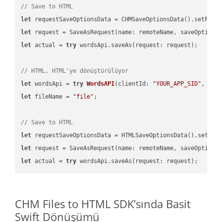
// Save to HTML
let
 requestSaveOptionsData = CHMSaveOptionsData().setFile
let
 request = SaveAsRequest(name: remoteName, saveOptions
let
 actual = 
try
 wordsApi.saveAs(request: request);

// HTML, HTML'ye dönüştürülüyor
let
 wordsApi = 
try
WordsAPI
(
clientId: 
"YOUR_APP_SID"
, cli
let
 fileName = 
"file"
;

// Save to HTML
let
 requestSaveOptionsData = HTMLSaveOptionsData().setFil
let
 request = SaveAsRequest(name: remoteName, saveOptions
let
 actual = 
try
CHM Files to HTML SDK’sında Basit
Swift Dönüşümü