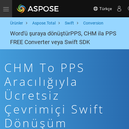
Türkçe
Toggle navigation
Ürünler
Aspose.Total
Swift
Conversion
Word'ü şuraya dönüştürPPS, CHM ila PPS
FREE Converter veya Swift SDK
CHM To PPS
Aracılığıyla
Ücretsiz
Çevrimiçi Swift
Dönüşüm