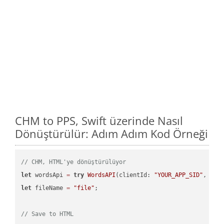
CHM to PPS, Swift üzerinde Nasıl
Dönüştürülür: Adım Adım Kod Örneği
// CHM, HTML'ye dönüştürülüyor
let
 wordsApi 
=
try
WordsAPI
(clientId: 
"YOUR_APP_SID"
, cli
let
 fileName 
=
"file"
;

// Save to HTML