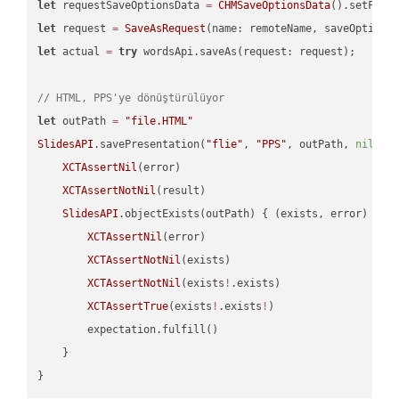
let
 requestSaveOptionsData 
=
CHMSaveOptionsData
().setFile
let
 request 
=
SaveAsRequest
(name: remoteName, saveOptions
let
 actual 
=
try
 wordsApi.saveAs(request: request);

// HTML, PPS'ye dönüştürülüyor
let
 outPath 
=
"file.HTML"
SlidesAPI
.savePresentation(
"flie"
, 
"PPS"
, outPath, 
nil
, 
"
XCTAssertNil
(error)

XCTAssertNotNil
(result)

SlidesAPI
.objectExists(outPath) { (exists, error) -> 
XCTAssertNil
(error)

XCTAssertNotNil
(exists)

XCTAssertNotNil
(exists
!
.exists)

XCTAssertTrue
(exists
!
.exists
!
)

        expectation.fulfill()

    }
