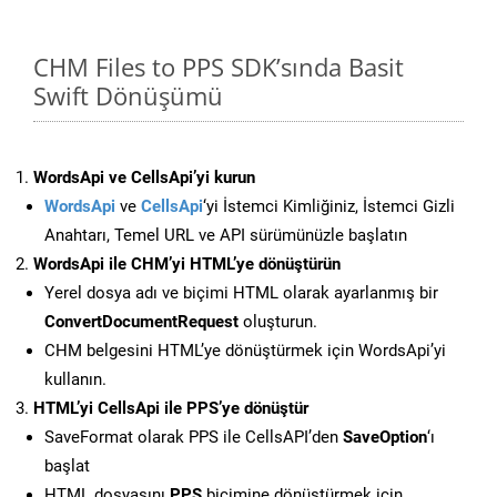
CHM Files to PPS SDK’sında Basit
Swift Dönüşümü
WordsApi ve CellsApi’yi kurun
WordsApi
ve
CellsApi
‘yi İstemci Kimliğiniz, İstemci Gizli
Anahtarı, Temel URL ve API sürümünüzle başlatın
WordsApi ile CHM’yi HTML’ye dönüştürün
Yerel dosya adı ve biçimi HTML olarak ayarlanmış bir
ConvertDocumentRequest
oluşturun.
CHM belgesini HTML’ye dönüştürmek için WordsApi’yi
kullanın.
HTML’yi CellsApi ile PPS’ye dönüştür
SaveFormat olarak PPS ile CellsAPI’den
SaveOption
‘ı
başlat
HTML dosyasını
PPS
biçimine dönüştürmek için