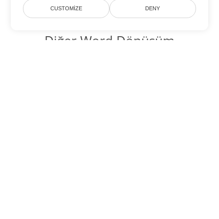
CUSTOMIZE
DENY
Diğer Word Dönüşüm
Seçenekleri
CHM'yi DOC'ye dönüştür
DOC:
Microsoft Word Binary Format
CHM'yi DOT'ye dönüştür
DOT:
Microsoft Word Template Files
CHM'yi DOCX'ye dönüştür
DOCX:
Office 2007+ Word Document
CHM'yi DOCM'ye dönüştür
DOCM:
Microsoft Word 2007 Marco File