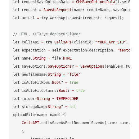
let
 requestSaveOptionsData 
=
CHMSaveOptionsData
().setFile
let
 request 
=
SaveAsRequest
(name: remoteName, saveOptions
let
 actual 
=
try
 wordsApi.saveAs(request: request);

// HTML, XLTX'ye dönüştürülüyor
let
 cellsApi 
=
try
CellsAPI
(clientId: 
"YOUR_APP_SID"
, cli
let
 expectation 
=
self
.expectation(description: 
"testcell
let
 name:
String
=
 file.
HTML
let
 saveOptions:
SaveOptions
? 
=
SaveOptions
(enableHTTPComp
let
 newfilename:
String
=
"file"
let
 isAutoFitRows:
Bool
? 
=
true
let
 isAutoFitColumns:
Bool
? 
=
true
let
 folder:
String
=
TEMPFOLDER
let
 storageName:
String
? 
=
nil
uploadFile(name: name) {

CellsAPI
.cellsSaveAsPostDocumentSaveAs(name: name, sav
    {

        (response, error) 
in