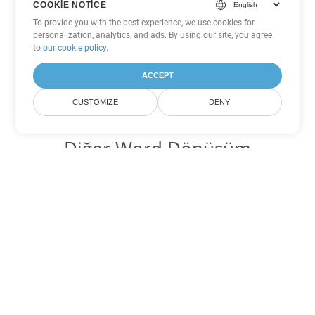
COOKIE NOTICE
To provide you with the best experience, we use cookies for
personalization, analytics, and ads. By using our site, you agree
to
our cookie policy
.
ACCEPT
CUSTOMIZE
DENY
Diğer Word Dönüşüm
Seçenekleri
CHM'yi DOC'ye dönüştür
DOC:
Microsoft Word Binary Format
CHM'yi DOT'ye dönüştür
DOT:
Microsoft Word Template Files