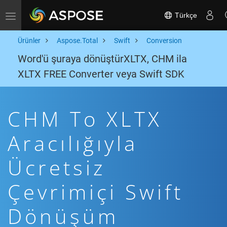
Türkçe
Toggle navigation
Ürünler
Aspose.Total
Swift
Conversion
Word'ü şuraya dönüştürXLTX, CHM ila
XLTX FREE Converter veya Swift SDK
CHM To XLTX
Aracılığıyla
Ücretsiz
Çevrimiçi Swift
Dönüşüm