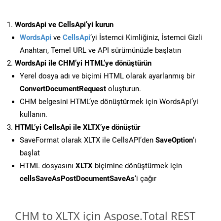
WordsApi ve CellsApi’yi kurun
WordsApi
ve
CellsApi
‘yi İstemci Kimliğiniz, İstemci Gizli
Anahtarı, Temel URL ve API sürümünüzle başlatın
WordsApi ile CHM’yi HTML’ye dönüştürün
Yerel dosya adı ve biçimi HTML olarak ayarlanmış bir
ConvertDocumentRequest
oluşturun.
CHM belgesini HTML’ye dönüştürmek için WordsApi’yi
kullanın.
HTML’yi CellsApi ile XLTX’ye dönüştür
SaveFormat olarak XLTX ile CellsAPI’den
SaveOption
‘ı
başlat
HTML dosyasını
XLTX
biçimine dönüştürmek için
cellsSaveAsPostDocumentSaveAs
‘i çağır
CHM to XLTX için Aspose.Total REST