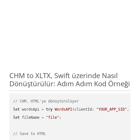
CHM to XLTX, Swift üzerinde Nasıl
Dönüştürülür: Adım Adım Kod Örneği
// CHM, HTML'ye dönüştürülüyor
let
 wordsApi 
=
try
WordsAPI
(clientId: 
"YOUR_APP_SID"
, cli
let
 fileName 
=
"file"
;

// Save to HTML