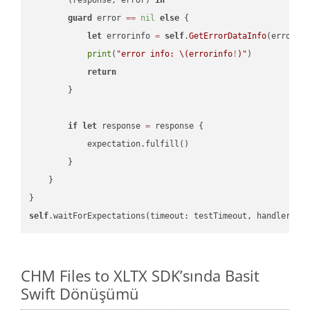
guard
 error 
==
nil
else
 {

let
 errorinfo 
=
self
.
GetErrorDataInfo
(error: 
print
(
"error info: 
\(errorinfo
!
)
"
)

return
        }

if
let
 response 
=
 response {

            expectation.fulfill()

        }

    }

self
.waitForExpectations(timeout: testTimeout, handler: 
n
CHM Files to XLTX SDK’sında Basit
Swift Dönüşümü