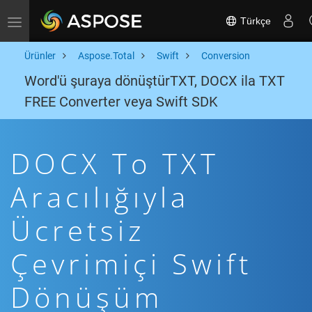
Türkçe
Toggle navigation
Ürünler
Aspose.Total
Swift
Conversion
Word'ü şuraya dönüştürTXT, DOCX ila TXT
FREE Converter veya Swift SDK
DOCX To TXT
Aracılığıyla
Ücretsiz
Çevrimiçi Swift
Dönüşüm