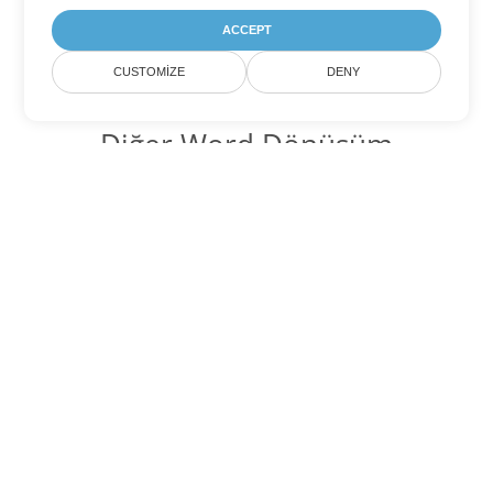
ACCEPT
CUSTOMIZE
DENY
Diğer Word Dönüşüm
Seçenekleri
DOCX'yi DOC'ye dönüştür
DOC:
Microsoft Word Binary Format
DOCX'yi DOT'ye dönüştür
DOT:
Microsoft Word Template Files
DOCX'yi DOCM'ye dönüştür
DOCM:
Microsoft Word 2007 Marco File