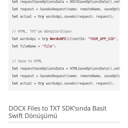
let
 requestSaveOptionsData = DOCXSaveOptionsData().setFil
let
 request = SaveAsRequest(name: remoteName, saveOptions
let
 actual = 
try
 wordsApi.saveAs(request: request);

// HTML, TXT'ye dönüştürülüyor
let
 wordsApi = 
try
WordsAPI
(
clientId: 
"YOUR_APP_SID"
, cli
let
 fileName = 
"file"
;

// Save to HTML
let
 requestSaveOptionsData = HTMLSaveOptionsData().setFil
let
 request = SaveAsRequest(name: remoteName, saveOptions
let
 actual = 
try
DOCX Files to TXT SDK’sında Basit
Swift Dönüşümü