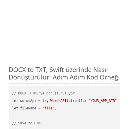
DOCX to TXT, Swift üzerinde Nasıl
Dönüştürülür: Adım Adım Kod Örneği
// DOCX, HTML'ye dönüştürülüyor
let
 wordsApi = 
try
WordsAPI
(
clientId: 
"YOUR_APP_SID"
, cli
let
 fileName = 
"file"
;

// Save to HTML