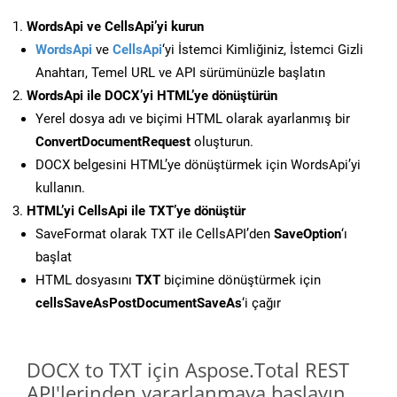
WordsApi ve CellsApi’yi kurun
WordsApi
ve
CellsApi
‘yi İstemci Kimliğiniz, İstemci Gizli
Anahtarı, Temel URL ve API sürümünüzle başlatın
WordsApi ile DOCX’yi HTML’ye dönüştürün
Yerel dosya adı ve biçimi HTML olarak ayarlanmış bir
ConvertDocumentRequest
oluşturun.
DOCX belgesini HTML’ye dönüştürmek için WordsApi’yi
kullanın.
HTML’yi CellsApi ile TXT’ye dönüştür
SaveFormat olarak TXT ile CellsAPI’den
SaveOption
‘ı
başlat
HTML dosyasını
TXT
biçimine dönüştürmek için
cellsSaveAsPostDocumentSaveAs
‘i çağır
DOCX to TXT için Aspose.Total REST
API'lerinden yararlanmaya başlayın