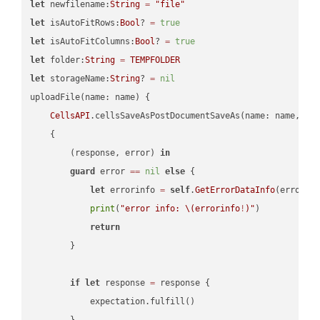
let
 newfilename:
String
=
"file"
let
 isAutoFitRows:
Bool
? 
=
true
let
 isAutoFitColumns:
Bool
? 
=
true
let
 folder:
String
=
TEMPFOLDER
let
 storageName:
String
? 
=
nil
uploadFile(name: name) {

CellsAPI
.cellsSaveAsPostDocumentSaveAs(name: name, sav
    {

        (response, error) 
in
guard
 error 
==
nil
else
 {

let
 errorinfo 
=
self
.
GetErrorDataInfo
(error: 
print
(
"error info: 
\(errorinfo
!
)
"
)

return
        }

if
let
 response 
=
 response {

            expectation.fulfill()

        }
