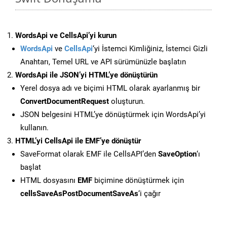
WordsApi ve CellsApi’yi kurun
WordsApi
ve
CellsApi
‘yi İstemci Kimliğiniz, İstemci Gizli
Anahtarı, Temel URL ve API sürümünüzle başlatın
WordsApi ile JSON’yi HTML’ye dönüştürün
Yerel dosya adı ve biçimi HTML olarak ayarlanmış bir
ConvertDocumentRequest
oluşturun.
JSON belgesini HTML’ye dönüştürmek için WordsApi’yi
kullanın.
HTML’yi CellsApi ile EMF’ye dönüştür
SaveFormat olarak EMF ile CellsAPI’den
SaveOption
‘ı
başlat
HTML dosyasını
EMF
biçimine dönüştürmek için
cellsSaveAsPostDocumentSaveAs
‘i çağır