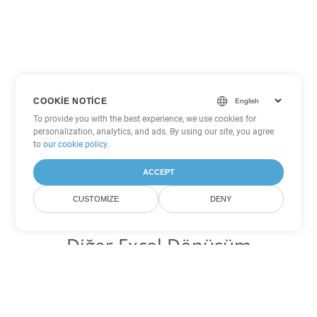
COOKIE NOTICE
To provide you with the best experience, we use cookies for
personalization, analytics, and ads. By using our site, you agree
to
our cookie policy
.
ACCEPT
CUSTOMIZE
DENY
Diğer Excel Dönüşüm
Seçenekleri
JSON'yi DOC'ye dönüştür