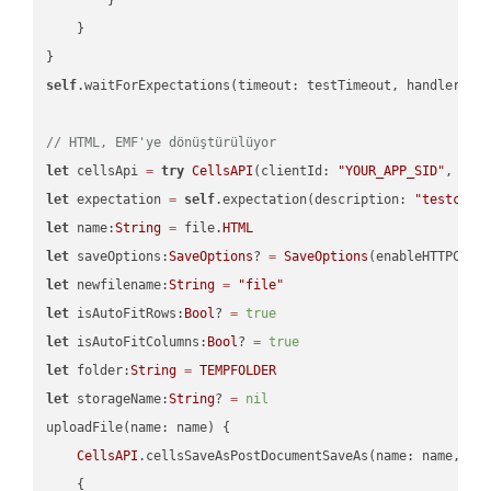
    }

self
.waitForExpectations(timeout: testTimeout, handler: 
n
// HTML, EMF'ye dönüştürülüyor
let
 cellsApi 
=
try
CellsAPI
(clientId: 
"YOUR_APP_SID"
, cli
let
 expectation 
=
self
.expectation(description: 
"testcell
let
 name:
String
=
 file.
HTML
let
 saveOptions:
SaveOptions
? 
=
SaveOptions
(enableHTTPComp
let
 newfilename:
String
=
"file"
let
 isAutoFitRows:
Bool
? 
=
true
let
 isAutoFitColumns:
Bool
? 
=
true
let
 folder:
String
=
TEMPFOLDER
let
 storageName:
String
? 
=
nil
uploadFile(name: name) {

CellsAPI
.cellsSaveAsPostDocumentSaveAs(name: name, sav
    {
