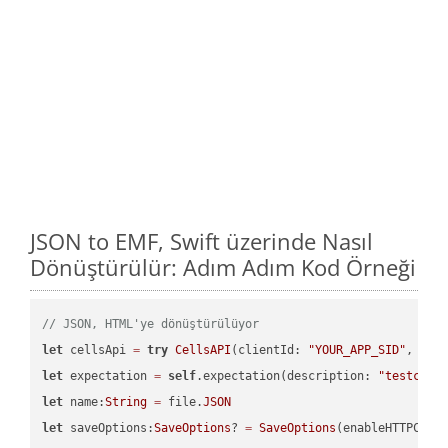
JSON to EMF, Swift üzerinde Nasıl
Dönüştürülür: Adım Adım Kod Örneği
// JSON, HTML'ye dönüştürülüyor
let
 cellsApi 
=
try
CellsAPI
(clientId: 
"YOUR_APP_SID"
, cli
let
 expectation 
=
self
.expectation(description: 
"testcell
let
 name:
String
=
 file.
JSON
let
 saveOptions:
SaveOptions
? 
=
SaveOptions
(enableHTTPComp