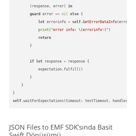
        (response, error) 
in
guard
 error 
==
nil
else
 {

let
 errorinfo 
=
self
.
GetErrorDataInfo
(error: 
print
(
"error info: 
\(errorinfo
!
)
"
)

return
        }

if
let
 response 
=
 response {

            expectation.fulfill()

        }

    }

self
.waitForExpectations(timeout: testTimeout, handler: 
n
JSON Files to EMF SDK’sında Basit
Swift Dönüşümü