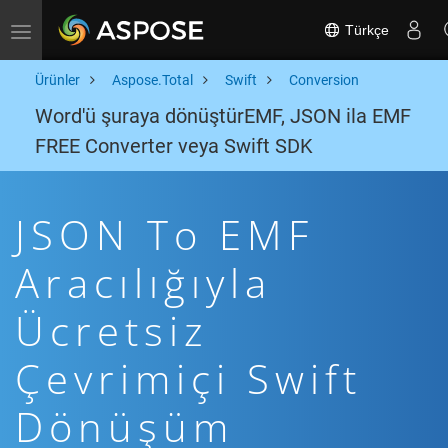
Türkçe
Toggle navigation
Ürünler
Aspose.Total
Swift
Conversion
Word'ü şuraya dönüştürEMF, JSON ila EMF
FREE Converter veya Swift SDK
JSON To EMF
Aracılığıyla
Ücretsiz
Çevrimiçi Swift
Dönüşüm